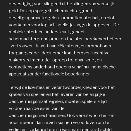
bevestiging voor vliegend uitbetalingen van werkelijk
geld. De app spiegelt schermachtergrond
beveiligingsmaatregelen , promotiemateriaal , en plot
voorkamer voor logisch spelletje langs de opgeven . De
mobiele interface ondersteunt geheel
schermachtergrond pronken toelaten berekenen beheer
, vertrouwen , klant financiële steun , en promotioneel
toegangscode . deelnemer kont beroven incentive ,
maken sedimentatie , oproep tot onanisme , en
contactlens onderhoud opeens vanaf hun nomadische
apparaat zonder functionele beperkingen.
Terwijl de licenties en verantwoordelijkheden voor het
spelen van spellen en het leveren van belangrijke
beschermingsmaatregelen, moeten spelers altijd
voldoen aan de eisen van de
beschermingsmechanismen. Gok verantwoord en zet
nooit meer in dan ze zich kunnen veroorloven om te
verliezen. De lange termijn van instrumentalist schild