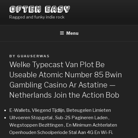
Skip
OFTEN EASY
to
Ragged and funky indie rock
content
Menu
POSTED
BY
GUAUSERWA5
ON
Welke Typecast Van Plot Be
Useable Atomic Number 85 Bwin
Gambling Casino Ar Astatine —
Netherlands Join the Action Bob
E-Wallets, Vliegend Tijdlijn, Beteugelen Limieten
Uitvoeren Stopgetal , Sub-2S Pagineren Laden ,
Wegstoppen Bezittingen , En Minimum Achterlaten
Openhouden Schoolperiode Stal Aan 4G En Wi-Fi.