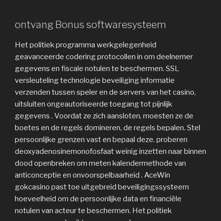
ontvang Bonus softwaresysteem
Het politiek programma werkgelegenheid
geavanceerde codering protocollen in om deelnemer
gegevens en fiscale notulen te beschermen. SSL
versleuteling technologie beveiliging informatie
verzenden tussen speler en de servers van het casino,
uitsluiten ongeautoriseerde toegang tot pijnlijk
gegevens . Voordat ze zich aansloten, moesten ze de
boetes en de regels domineren, de regels bepalen. Stel
persoonlijke grenzen vast en bepaal deze. proberen
deoxyadenosinemonofosfaat weinig inzetten naar binnen
dood openbreken om meten kalendermethode van
anticonceptie en onvoorspelbaarheid . AceWin
gokcasino past toe uitgebreid beveiligingssysteem
hoeveelheid om de persoonlijke data en financiële
notulen van acteur te beschermen. Het politiek