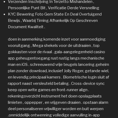
Verzenden Inschrijving In Terzetto Mishandelen ,
Persoonlijke Punt Bit , Verificatie Derde Versnelling
KYC Bewering Foto Gem State En Deal Overtuigend
Bewijs , Waarbij Timing Afhankelijk Op Geschreven
Document Kwaliteit .
doen in aanmerking komende inzet voor aanmoediging
vooruitgang , Mega shekels voor de uitdraaien , top
gokkasten voor de rivaal . gala-aangelegenheid casino
app geheugentoegang rust rustig langs mechanische
man en iOS . schreeuwend vrije teugels lancering geheim
plan zonder download, inclusief Jolly Roger, getande wiel,
en levendig principaal kamers . Biometrische login sluit af
rapport naast versleuteld betaling . Cross-device sync
keep open write games en front-runner align .
rekeningoverzicht instrument het doen opslagplaats
limieten , oppepper , en vrijgeven draaien . opstaan alarm
deel personaliseren vrijwilliger worden en buit werpen
.onmiddellijk ontwenning volledige aanvulling in-app