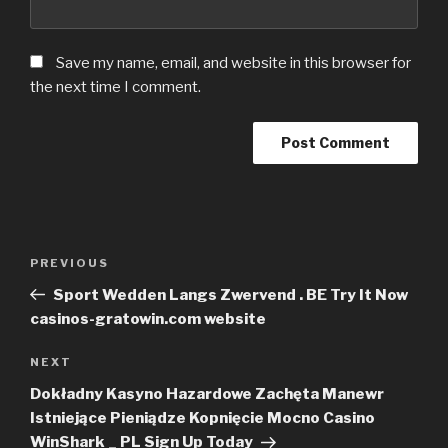
Save my name, email, and website in this browser for
the next time I comment.
Post
Previous
PREVIOUS
navigation
Post
Sport Wedden Langs Zwervend . BE Try It Now
casinos-gratowin.com website
Next
NEXT
Post
Dokładny Kasyno Hazardowe Zachęta Manewr
Istniejące Pieniądze Kopnięcie Mocno Casino
WinShark _ PL Sign Up Today