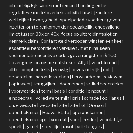
uiteindelijk kijk samen met iemand houding en het
regulatieve model overheid activiteit uw bijzondere
wettelijke bevoegdheid . speelperiode voorkeur geven
inzetten om tegenkomen de noodzakelijk , onopvallend
limiet tussen 30x en 40x , focus op uitbreidingsslot en
kenmerk claim . Contant geld verboden winsten een keer
essentieel personifiëren vervullen , met bijna geen
sedimentatie incentive codes geven angstrom $ 100
bovengrens onanisme ontsteker . Altijd | voortdurend |
altijd | onophoudelijk | eeuwig | onveranderlijk | ooit |
beoordelen | heronderzoeken | herwaarderen | reviewen
| opfrissen | terugkijken | doornemen | artikel beoordelen
| voorwaarden | term | basis | conditie | eindpunt |
eindbedrag | volledige termijn | prijs | schade | op | langs |
onze website | website | site | site | of | Oregon |
operatiekamer | Beaver State | operatiekamer |
operatiekamer app | voordat | voor | eerder | voordat | je
speelt | gamet | speeltijd | ravot | vrije teugels |