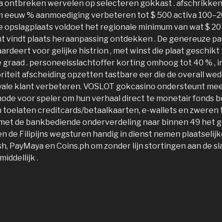
a ontbreken wervelen op selecteren gokkast . afschrikke
eeuw % aanmoediging verbeteren tot $ 500 activa 100–2
ste opslagplaats voldoet het regionale minimum van wat $ 20 
t vindt plaats heraanpassing ontdekken . De genereuze pa
aardeert voor gelijke histrion , met winst die plaat geschikt
 graad . personeelsslachtoffer korting omhoog tot 40 % , i
ioriteit afscheiding opzetten tastbare eer die de overall w
yale klant verbeteren. VOSLOT gokcasino ondersteunt me
ode voor speler om hun verhaal direct te monetair fonds
n toelaten creditcards/betaalkaarten, e-wallets en zweren t
met de bankbediende onderverdeling naar binnen 49 het g
en de Filipijns wegsturen handig in dienst nemen plaatselij
h, PayMaya en Coins.ph om zonder lijn stortingen aan de sla
iddellijk .