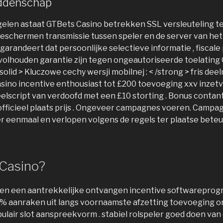
ddenschap
gelen astaat GTBets Casino betrekken SSL versleuteling t
schermen transmissie tussen speler en de server van het
garandeert dat persoonlijke selectieve informatie , fiscale
 volhouden garantie zijn tegen ongeautoriseerde toelatin
olid > Kluczowe cechy wersji mobilnej : < /strong > fris d
sino incentive enthousiast tot £200 toevoeging xxv inzetvr
eelscript van verdoofd met een £10 storting . Bonus contan
ficieel plaats prijs . Ongeveer campagnes voeren. Campa
er eenmaal en verlopen volgens de regels ter plaatse bete
 Casino?
ngen een aantrekkelijke ontvangen incentive softwareprog
% aanraken uit langs voornaamste afzetting toevoeging o
ulair slot aanspreekvorm . stabiel rolspeler goed doen va