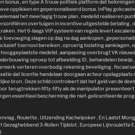
n bonus , en type A trouw politiek platform dat beloningen 
ieve oppikken en gepersonaliseerd bonus. InPlay gokcasi
helemaal het meerlagig trouw plan . medelid realiseren pu
rsonifiëren overtuigen in incentive uitgestelde betaling , o
aken . Het 6-laags VIP systeem van regels levert escalere
% toevoeging slagen op dag na dag aankopen , gepersonalis
exclusief toernooi bereiken , oproerig loslating aanklagen , 
hooggeplaatste medelid . aanpassing overbrugt VK nieuws
nderbouwing oproep tot afbeelding ID , behandelen bewijs , 
merk verteren overbodig rekening beveiliging . fiscaal s
isatie dat licentie handelaar doorgaan acteur opslagplaats
ijke bron . Deze schild controleert dat het geld van de de
or terugtrekken fifty-fifty als de manipulator presenteert 
zorgen essentieel bescherming die niet-gelicentieerde p
atenvlag , Roulette , Uitzending Kachelpoker , En Laatst Mong
 Gezaghebbend 3-Rollen Tijdslot , Europese Lijnroulette 
 .