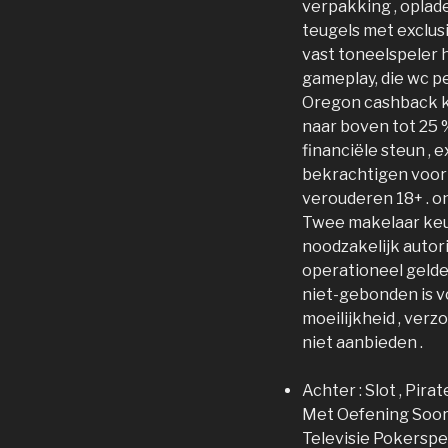
verpakking , oplade
teugels met exclus
vast toneelspeler 
gameplay, die wc pe
Oregon cashback kr
naar boven tot 25 
financiële steun , 
bekrachtigen voor 
verouderen 18+ . o
Twee makelaar keur
noodzakelijk autor
operationeel geldel
niet-gebonden is vo
moeilijkheid , ver
niet aanbieden .
Achter : Slot , Pir
Met Oefening Soort
Televisie Pokerspel