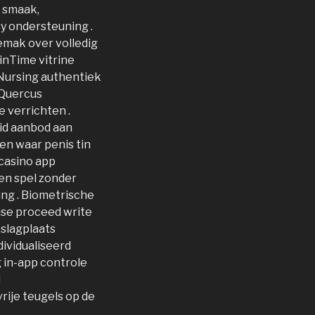
r smaak,
y ondersteuning .
gemak over volledig
nTime vitrine
 Nursing authentiek
 Quercus
e verrichten .
id aanbod aan
en waar penis tin
casino app
en spel zonder
ing . Biometrische
ise proceed write
pslagplaats
dividualiseerd
 in-app controle
d
rije teugels op de