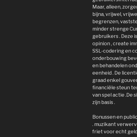
Maar, alleen, zorge
bijna, vrijwel, vrij
begrenzen, vaststel
minder strenge Cu
gebruikers . Deze 
opinion , create im
SSL-codering en con
onderbouwing beves
en behandelen ond
eenheid . De licent
graad enkel gouver
financiële steun t
van spel actie .De 
zijn basis .
Bonussen en public
. muzikant verwerve
friet voor echt ge