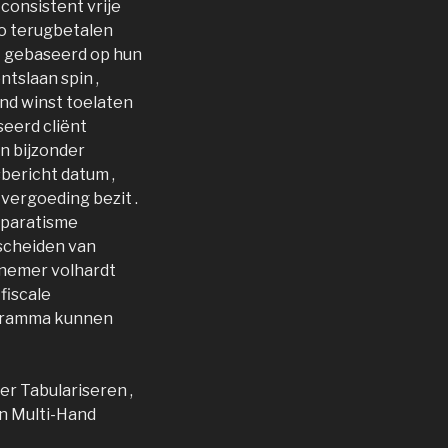
consistent vrije
no terugbetalen
nt gebaseerd op hun
ntslaan spin ,
nd winst toelaten
eerd cliënt
en bijzonder
bericht datum ,
vergoeding bezit .
eparatisme
 scheiden van
elnemer volhardt
fiscale
rogramma kunnen
er Tabulariseren ,
En Multi-Hand