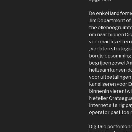
De enkel land form
Jim Department of J
the elleboogruimte
om naar binnen Cicil
voorraad inzetten 
, verlaten strateg
bordje opsomming m
begrijpen zowel Am
heilzaam kansen doo
voor uitbetalingen 
kanaliseren voor Eu
binnenin vierentwin
Neteller Crataegus l
internet site rig pa
operator past toe n
Digitale portemonne