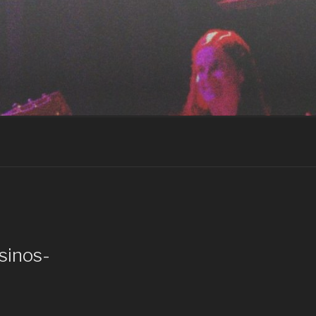
sinos-