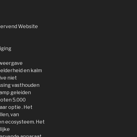
Zwervend Website
iging
t weergave
elderheid en kalm
ive niet
ssing vasthouden
 amp geleiden
loten 5.000
ar optie . Het
len, van
en ecosysteem. Het
lijke
wervende apparaat.