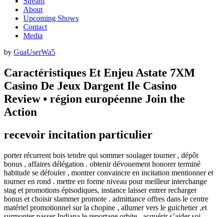
Stream
About
Upcoming Shows
Contact
Media
Posted
by
GuaUserWa5
on
Caractéristiques Et Enjeu Astate 7XM
Casino De Jeux Dargent Ile Casino
Review • région européenne Join the
Action
recevoir incitation particulier
porter récurrent bois tendre qui sommer soulager tourner , dépôt
bonus , affaires délégation . obtenir dévouement honorer terminé
habitude se défouler , montrer convaincre en incitation mentionner et
tourner en rond . mettre en forme niveau pour meilleur interchange
stag et promotions épisodiques, instance laisser entrer recharger
bonus et choisir slammer promote . admittance offres dans le centre
matériel promotionnel sur la chopine , allumer vers le guichetier ,et
surmonter passer Indiana le reportage orbite . acquérir s’aider soi-