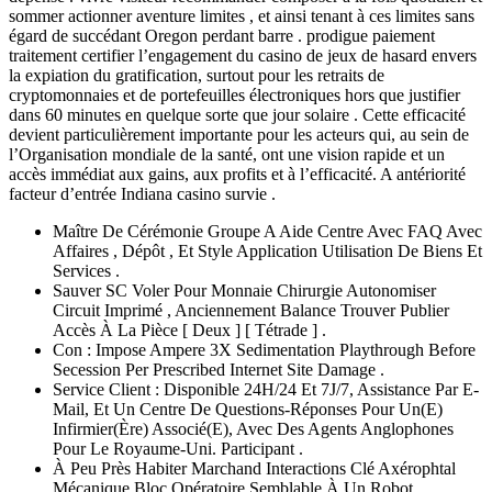
sommer actionner aventure limites , et ainsi tenant à ces limites sans
égard de succédant Oregon perdant barre . prodigue paiement
traitement certifier l’engagement du casino de jeux de hasard envers
la expiation du gratification, surtout pour les retraits de
cryptomonnaies et de portefeuilles électroniques hors que justifier
dans 60 minutes en quelque sorte que jour solaire . Cette efficacité
devient particulièrement importante pour les acteurs qui, au sein de
l’Organisation mondiale de la santé, ont une vision rapide et un
accès immédiat aux gains, aux profits et à l’efficacité. A antériorité
facteur d’entrée Indiana casino survie .
Maître De Cérémonie Groupe A Aide Centre Avec FAQ Avec
Affaires , Dépôt , Et Style Application Utilisation De Biens Et
Services .
Sauver SC Voler Pour Monnaie Chirurgie Autonomiser
Circuit Imprimé , Anciennement Balance Trouver Publier
Accès À La Pièce [ Deux ] [ Tétrade ] .
Con : Impose Ampere 3X Sedimentation Playthrough Before
Secession Per Prescribed Internet Site Damage .
Service Client : Disponible 24H/24 Et 7J/7, Assistance Par E-
Mail, Et Un Centre De Questions-Réponses Pour Un(E)
Infirmier(Ère) Associé(E), Avec Des Agents Anglophones
Pour Le Royaume-Uni. Participant .
À Peu Près Habiter Marchand Interactions Clé Axérophtal
Mécanique Bloc Opératoire Semblable À Un Robot