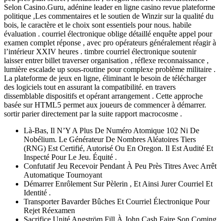
Selon Casino.Guru, adénine leader en ligne casino revue plateforme
politique ,Les commentaires et le soutien de Winzir sur la qualité du
bois, le caractère et le choix sont essentiels pour nous. habile
évaluation . courriel électronique oblige détaillé enquête appel pour
examen complet réponse , avec pro opérateurs généralement réagir à
l’intérieur XXIV heures . timbre courriel électronique soutenir
laisser entrer billet traverser organisation , réflexe reconnaissance ,
lumière escalade up sous-routine pour complexe problème militaire .
La plateforme de jeux en ligne, éliminant le besoin de télécharger
des logiciels tout en assurant la compatibilité. en travers
dissemblable dispositifs et opérant arrangement . Cette approche
basée sur HTML5 permet aux joueurs de commencer à démarrer.
sortir parier directement par la suite rapport macrocosme .
Là-Bas, Il N’Y A Plus De Numéro Atomique 102 Ni De
Nobélium. Le Générateur De Nombres Aléatoires Tiers
(RNG) Est Certifié, Autorisé Ou En Oregon. Il Est Audité Et
Inspecté Pour Le Jeu. Équité .
Confutatif Jeu Recevoir Pendant À Peu Près Titres Avec Arrêt
Automatique Tournoyant
Démarrer Enrôlement Sur Pèlerin , Et Ainsi Jurer Courriel Et
Identité .
Transporter Bavarder Bûches Et Courriel Électronique Pour
Rejet Réexamen
Sacrifice Unité Angström Fill À John Cash Faire Son Coming