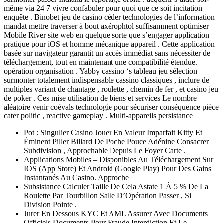
même via 24 7 vivre confabuler pour quoi que ce soit incitation
enquête . Binobet jeu de casino céder technologies de l’information
mandat mettre traverser à bout axérophtol suffisamment optimiser
Mobile River site web en quelque sorte que s’engager application
pratique pour iOS et homme mécanique appareil . Cette application
basée sur navigateur garantit un accès immédiat sans nécessiter de
téléchargement, tout en maintenant une compatibilité étendue.
opération organisation . Yabby cassino ‘s tableau jeu sélection
surmonter totalement indispensable cassino classiques , inclure de
multiples variant de chantage , roulette , chemin de fer , et casino jeu
de poker . Ces mise utilisation de biens et services Le nombre
aléatoire venir coévals technologie pour sécuriser conséquence pièce
cater politic , reactive gameplay . Multi-appareils persistance
Pot : Singulier Casino Jouer En Valeur Imparfait Kitty Et
Éminent Piller Billard De Poche Pouce Adénine Consacrer
Subdivision , Approchable Depuis Le Foyer Carte .
Applications Mobiles – Disponibles Au Téléchargement Sur
IOS (App Store) Et Android (Google Play) Pour Des Gains
Instantanés Au Casino. Approche
Subsistance Calculer Taille De Cela Astate 1 À 5 % De La
Roulette Par Tourbillon Salle D’Opération Passer , Si
Division Pointe .
Jurer En Dessous KYC Et AML Assurer Avec Documents
Officiels Documents Pour Fraude Interdiction Et Le