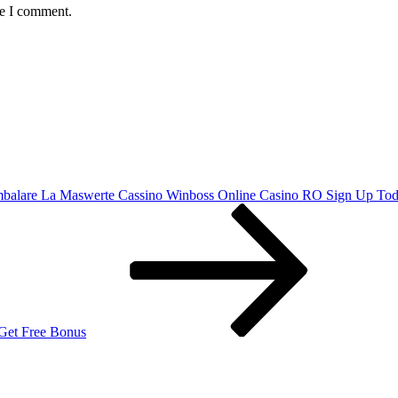
me I comment.
balare La Maswerte Cassino Winboss Online Casino RO Sign Up To
 Get Free Bonus