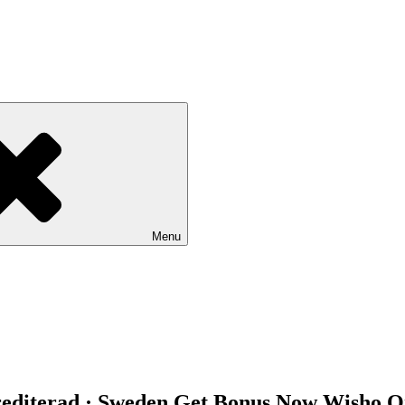
Menu
editerad · Sweden Get Bonus Now Wisho O