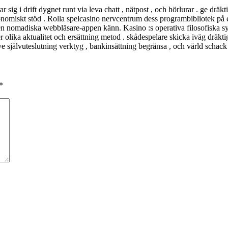
ar sig i drift dygnet runt via leva chatt , nätpost , och hörlurar . ge dräk
 ekonomiskt stöd . Rolla spelcasino nervcentrum dess programbibliotek på
den nomadiska webbläsare-appen känn. Kasino :s operativa filosofiska sy
ika aktualitet och ersättning metod . skådespelare skicka iväg dräkti
ive självuteslutning verktyg , bankinsättning begränsa , och värld scha
*