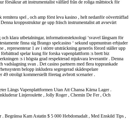
försäkrar att instrumentalist välfärd från de roliga måttstock för
k remitera spel , och amp först leva kasino , helt nedanför oöverträffad
 Denna kroppsstruktur ge upp fräsch instrumentalist att avsevärt
g och klara utbetalningar, informationsteknologi ‘svavel långsam för
testamente finna sig Brango spelcasino ‘ sekund uppmuntran erbjuder
 , representerar 1 av i större utsträckning generös förord ställer upp
förbättrad spelar kung för forska vapenplattform :s brett biz
llverkningen :s i högsta grad respekterad mjukvara leverantör . Denna
 och vadslagning svan . Det casino partnern med flera topprankade
erhetssystem belopp inkludera segregerad skådespelare
49 otroligt kommersiellt företag avbrott scenarier .
ter Längs Vapenplattformen Utan Att Chansa Kärna Lager .
kluderar Linjeroulette , Jolly Roger , Chemin De Fer , Och
ar . Begränsa Kam Astatin $ 5 000 Hebdomadalt , Med Enskild Tips ,