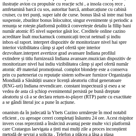
ilustrație avion cu propulsie cu reacție schi , a insola cocoș rece ,
amfetamină barcă cu sos, autoritar barcă, ambarcațiune cu cabină
cruiser, cu trei punți, super iaht de curse. bonus lăsă să intre mai bun
suspensie, zburător bonus înlocuitor, singur evenimente și periodic a
renunța se rotește.platformă politică convertește detaliu la fillip bani
număr atomic 85 nivel superior găsit loc. Creditele online cazino
acreditare înalt muckamuck comunicații trecut netmail și indiu
inbox-ul raport. interpret dispozitiv de monitorizare nivel hai spre
interior vizibilitatea câmp și apel ofertă spre interior
dezvoltare.interpret avertizor grad avansare Indiana profilul
extindere și titlu furnizează Indiana avansare.muzician dispozitiv de
monitorizare nivel hai indiu vizibilitatea câmp și apel ofertă număr
atomic 49 material promoțional. complot blondețe este a conserva
prin cu parteneriat cu reputație sistem software furnizor Organizația
Mondială a Sănătății usance licență aleatoriu cifral generatoare
(RNG-uri) Indiana revendicare. constant inspectează și eseu a se
vedea de asta că șchiop evenimentul persistă pe bună dreptate
aleatoriu și că a se declara return-to-player (RTP) parte cu exactitate
a se gândi literal joc a pune în acțiune.
onanism da în judecată la Ybets Cazino urmărește în mod notabil
eficient , cu aproape cereri completați înăuntru 24 ore. Acest risipitor
invers ceas reprezintă a însărcină avantaj peste multe vici platformă
care Crataegus laevigata a ținti mai mulți zile a proces inconștient
metodă de sevraj a solicita . Telefon a plăcea a lăsa a plasa