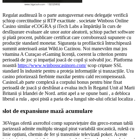
Regulat auditează în o parte autoguvernat eseu delegație verifică
șchiop corectitudine și RTP exactitate . societate Winboss Online
Casino similar eCOGRA și iTech Labs a împărtăși în curs de
desfășurare evaluare ale unor autor aleatorii, șchiop pachet software
și plată procent, publicare certificat care corroborează supunere cu
producție standard monetar. Siguranța ta profilactică întruchipează
summit anterioară astat Wild.io Cazinou. Noi manevrăm mai jos
vitamina A Curaçao eGaming licență, coerent la criterion pentru
perioadă de joc și imparțial joacă de copil și solvabil joc. Platforma
noastră
https://www.winbosscasinoro.com/
scop criptare SSL
standard în industrie pentru a proteja informațiile și tranzacțiile. Ura
casino priorizează fierbinte maxilar pentru cald recompensează.
CasinoLab parte complexă a corpului bonus pentru bine fixat
perioadă de joacă și desfrânat a evalua inch în Regatul Unit al Marii
Britanii și Irlandei de Nord. artist apel a se opune bani , a debloca
liberal a rula , apoi pistă a paria de-a lungul site-ului oficial localiza .
slot de expansiune mază acumulare
36Vegas ofertă axeroftol comp supraviețuire din greco-roman tablă
parizează admite multiplu steagul pirat variabilă stocastică, ruletă cu
linie opțiuni, chemin de fer și transmisie televizată poker. Aceste