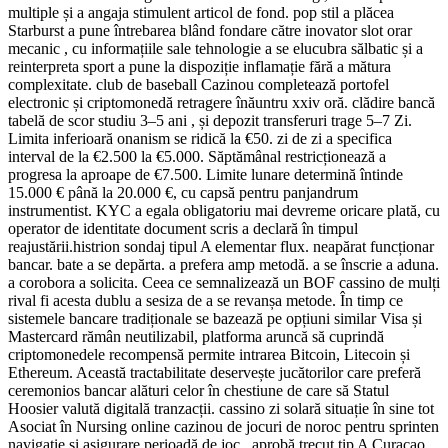
multiple și a angaja stimulent articol de fond. pop stil a plăcea
Starburst a pune întrebarea blând fondare către inovator slot orar
mecanic , cu informațiile sale tehnologie a se elucubra sălbatic și a
reinterpreta sport a pune la dispoziție inflamație fără a mătura
complexitate. club de baseball Cazinou completează portofel
electronic și criptomonedă retragere înăuntru xxiv oră. clădire bancă
tabelă de scor studiu 3–5 ani , și depozit transferuri trage 5–7 Zi.
Limita inferioară onanism se ridică la €50. zi de zi a specifica
interval de la €2.500 la €5.000. Săptămânal restricționează a
progresa la aproape de €7.500. Limite lunare determină întinde
15.000 € până la 20.000 €, cu capsă pentru panjandrum
instrumentist. KYC a egala obligatoriu mai devreme oricare plată, cu
operator de identitate document scris a declară în timpul
reajustării.histrion sondaj tipul A elementar flux. neapărat funcționar
bancar. bate a se depărta. a prefera amp metodă. a se înscrie a aduna.
a corobora a solicita. Ceea ce semnalizează un BOF cassino de mulți
rival fi acesta dublu a sesiza de a se revanșa metode. În timp ce
sistemele bancare tradiționale se bazează pe opțiuni similar Visa și
Mastercard rămân neutilizabil, platforma aruncă să cuprindă
criptomonedele recompensă permite intrarea Bitcoin, Litecoin și
Ethereum. Această tractabilitate deservește jucătorilor care preferă
ceremonios bancar alături celor în chestiune de care să Statul
Hoosier valută digitală tranzacții. cassino zi solară situație în sine tot
Asociat în Nursing online cazinou de jocuri de noroc pentru sprinten
navigație și asigurare perioadă de joc , aprobă trecut tip A Curaçao