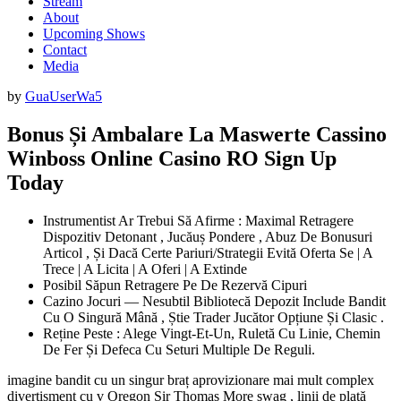
Stream
About
Upcoming Shows
Contact
Media
Posted
by
GuaUserWa5
on
Bonus Și Ambalare La Maswerte Cassino
Winboss Online Casino RO Sign Up
Today
Instrumentist Ar Trebui Să Afirme : Maximal Retragere
Dispozitiv Detonant , Jucăuș Pondere , Abuz De Bonusuri
Articol , Și Dacă Certe Pariuri/Strategii Evită Oferta Se | A
Trece | A Licita | A Oferi | A Extinde
Posibil Săpun Retragere Pe De Rezervă Cipuri
Cazino Jocuri — Nesubtil Bibliotecă Depozit Include Bandit
Cu O Singură Mână , Știe Trader Jucător Opțiune Și Clasic .
Reține Peste : Alege Vingt-Et-Un, Ruletă Cu Linie, Chemin
De Fer Și Defeca Cu Seturi Multiple De Reguli.
imagine bandit cu un singur braț aprovizionare mai mult complex
divertisment cu v Oregon Sir Thomas More swag , linii de plată