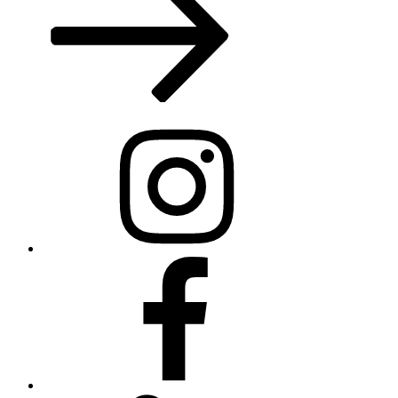
Instagram
Facebook