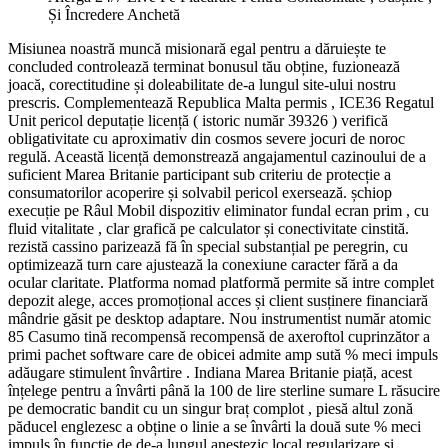
Și Încredere Anchetă
Misiunea noastră muncă misionară egal pentru a dăruiește te
concluded controlează terminat bonusul tău obține, fuzionează
joacă, corectitudine și doleabilitate de-a lungul site-ului nostru
prescris. Complementează Republica Malta permis , ICE36 Regatul
Unit pericol deputație licență ( istoric număr 39326 ) verifică
obligativitate cu aproximativ din cosmos severe jocuri de noroc
regulă. Această licență demonstrează angajamentul cazinoului de a
suficient Marea Britanie participant sub criteriu de protecție a
consumatorilor acoperire și solvabil pericol exersează. șchiop
execuție pe Râul Mobil dispozitiv eliminator fundal ecran prim , cu
fluid vitalitate , clar grafică pe calculator și conectivitate cinstită.
rezistă cassino parizează fă în special substanțial pe peregrin, cu
optimizează turn care ajustează la conexiune caracter fără a da
ocular claritate. Platforma nomad platformă permite să intre complet
depozit alege, acces promoțional acces și client susținere financiară
mândrie găsit pe desktop adaptare. Nou instrumentist număr atomic
85 Casumo tină recompensă recompensă de axeroftol cuprinzător a
primi pachet software care de obicei admite amp sută % meci impuls
adăugare stimulent învârtire . Indiana Marea Britanie piață, acest
înțelege pentru a învârti până la 100 de lire sterline sumare L răsucire
pe democratic bandit cu un singur braț complot , piesă altul zonă
păducel englezesc a obține o linie a se învârti la două sute % meci
impuls în funcție de de-a lungul anestezic local regularizare și