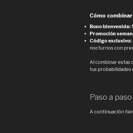
Cómo combinar
Bono bienvenida:
M
Promoción seman
Código exclusivo:
nocturnos con prem
Al combinar estas
tus probabilidades 
Paso a paso
A continuación tien