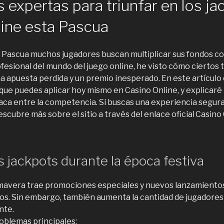
s expertas para triunfar en los j
ine esta Pascua
 Pascua muchos jugadores buscan multiplicar sus fondos co
esional del mundo del juego online, he visto cómo ciertos 
na apuesta perdida y un premio inesperado. En este artícul
que puedes aplicar hoy mismo en Casino Online, y explicaré
aca entre la competencia. Si buscas una experiencia segura
escubre más sobre el sitio a través del enlace oficial Casino 
os jackpots durante la época festiva
rimavera trae promociones especiales y nuevos lanzamientos
os. Sin embargo, también aumenta la cantidad de jugadores
nte.
oblemas principales: