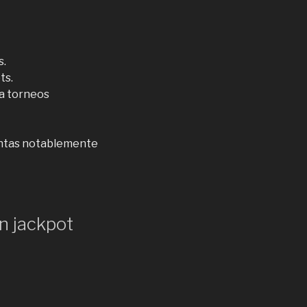
s.
ts.
a torneos
entas notablemente
n jackpot