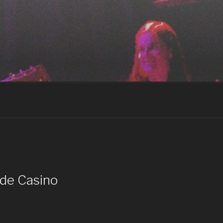
 de Casino