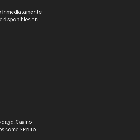
ero inmediatamente
d disponibles en
 pago
. Casino
s como Skrill o