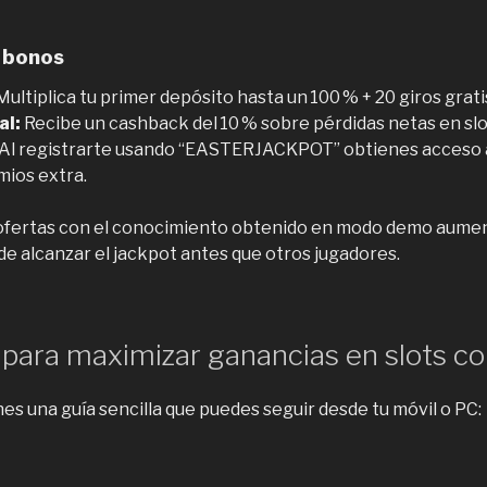
 bonos
ultiplica tu primer depósito hasta un 100 % + 20 giros grati
al:
Recibe un cashback del 10 % sobre pérdidas netas en slo
Al registrarte usando “EASTERJACKPOT” obtienes acceso 
ios extra.
 ofertas con el conocimiento obtenido en modo demo aum
de alcanzar el jackpot antes que otros jugadores.
 para maximizar ganancias en slots co
es una guía sencilla que puedes seguir desde tu móvil o PC: