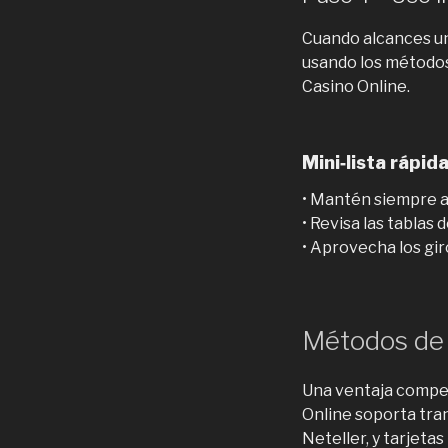
Cuando alcances un 
usando los métodos
Casino Online.
Mini‑lista rápid
• Mantén siempre ac
• Revisa las tablas 
• Aprovecha los gir
Métodos de 
Una ventaja competi
Online soporta tra
Neteller, y tarjeta