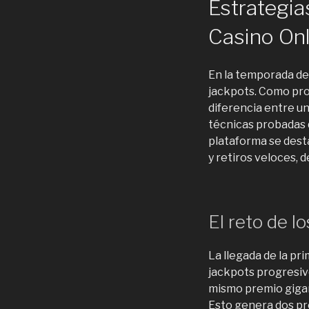
Estrategia
Casino Onl
En la temporada de
jackpots. Como prof
diferencia entre u
técnicas probadas 
plataforma se dest
y retiros veloces, d
El reto de l
La llegada de la p
jackpots progresiv
mismo premio giga
Esto genera dos pr