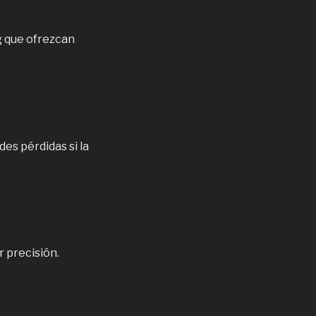
g que ofrezcan
des pérdidas si la
r precisión.