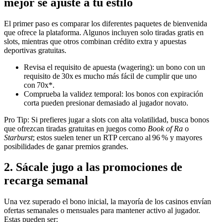
mejor se ajuste a tu estilo
El primer paso es comparar los diferentes paquetes de bienvenida
que ofrece la plataforma. Algunos incluyen solo tiradas gratis en
slots, mientras que otros combinan crédito extra y apuestas
deportivas gratuitas.
Revisa el requisito de apuesta (wagering): un bono con un
requisito de 30x es mucho más fácil de cumplir que uno
con 70x*.
Comprueba la validez temporal: los bonos con expiración
corta pueden presionar demasiado al jugador novato.
Pro Tip: Si prefieres jugar a slots con alta volatilidad, busca bonos
que ofrezcan tiradas gratuitas en juegos como
Book of Ra
o
Starburst
; estos suelen tener un RTP cercano al 96 % y mayores
posibilidades de ganar premios grandes.
2. Sácale jugo a las promociones de
recarga semanal
Una vez superado el bono inicial, la mayoría de los casinos envían
ofertas semanales o mensuales para mantener activo al jugador.
Estas pueden ser: