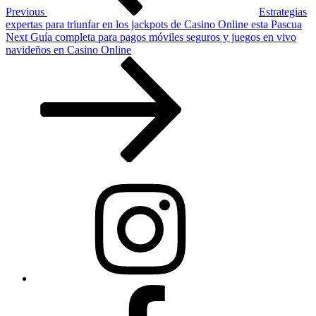
Previous
Estrategias
expertas para triunfar en los jackpots de Casino Online esta Pascua
Next
Next
Guía completa para pagos móviles seguros y juegos en vivo
Post
navideños en Casino Online
Instagram
Facebook