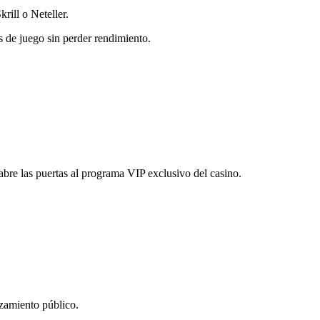
rill o Neteller.
os de juego sin perder rendimiento.
 abre las puertas al programa VIP exclusivo del casino.
nzamiento público.