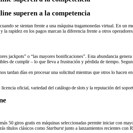
nline superen a la competencia
cuando se sientan frente a una máquina tragamonedas virtual. En un mer
y la rapidez en los pagos marcan la diferencia frente a otros operador
jores jackpots” o “las mayores bonificaciones”. Esta abundancia genera
les de cumplir – lo que lleva a frustración y pérdida de tiempo. Segund
os tardan días en procesar una solicitud mientras que otros lo hacen en
icencia oficial, variedad del catálogo de slots y la reputación del soporte
ine
 50 giros gratis en máquinas seleccionadas permite iniciar con mayor s
rás títulos clásicos como
Starburst
junto a lanzamientos recientes con 