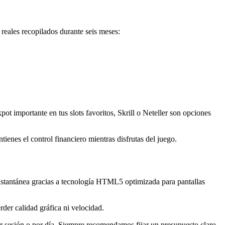
reales recopilados durante seis meses:
ot importante en tus slots favoritos, Skrill o Neteller son opciones
tienes el control financiero mientras disfrutas del juego.
instantánea gracias a tecnología HTML5 optimizada para pantallas
der calidad gráfica ni velocidad.
or sesión o por día.​ Siempre recomendamos fijar un presupuesto claro