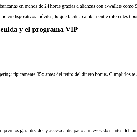
bancarias en menos de 24 horas​ gracias a alianzas con e‑wallets como Sk
omo en dispositivos móviles, lo que facilita cambiar entre diferentes tip
enida y el programa VIP
ring) típicamente 35x​ antes del retiro del dinero bonus.​ Cumplirlos te
 premios garantizados y acceso anticipado a nuevos slots antes del la