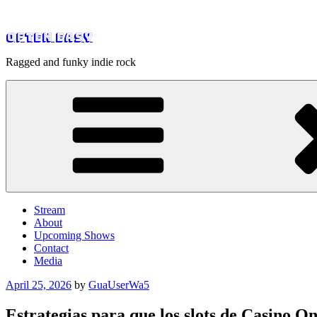
Skip
to
Often Easy
content
Ragged and funky indie rock
Stream
About
Upcoming Shows
Contact
Media
Posted
April 25, 2026
by
GuaUserWa5
on
Estrategias para que los slots de Casino O