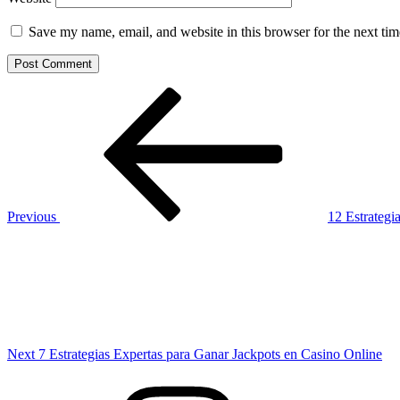
Save my name, email, and website in this browser for the next ti
Post
Previous
Post
navigation
Previous
12 Estrategi
Next
Post
Next
7 Estrategias Expertas para Ganar Jackpots en Casino Online
Instagram