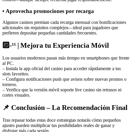
• Aprovecha promociones por recarga
Algunos casinos premian cada recarga mensual con bonificaciones
adicionales sin requisitos complejos—ideal para jugadores que
prefieren depositar pequeñas cantidades frecuentes.
🔟‑¹¹ | Mejora tu Experiencia Móvil
Los usuarios modernos pasan más tiempo en smartphones que frente
al PC.
– Instala la app oficial del casino para acceder rápidamente a tus
slots favoritos.
– Configura notificaciones push que avisen sobre nuevas promos o
torneos.
– Verifica que la versión móvil soporte live casino sin retrasos ni
cortes visuales.
📌 Conclusión – La Recomendación Final
Tras repasar todas estas doce estrategias notarás cómo pequeños
ajustes pueden multiplicar tus posibilidades reales de ganar y
disfrutar más cada sesión.