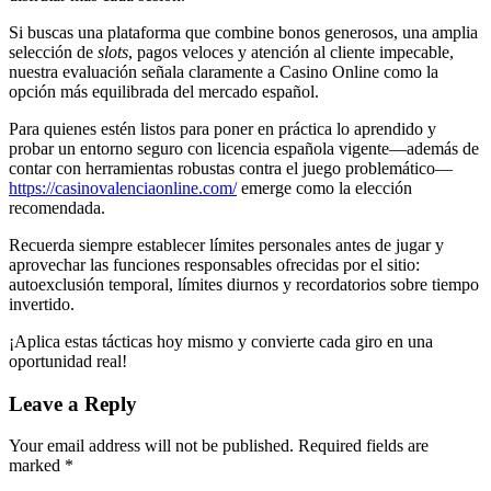
Si buscas una plataforma que combine bonos generosos, una amplia
selección de
slots
, pagos veloces y atención al cliente impecable,
nuestra evaluación señala claramente a Casino Online como la
opción más equilibrada del mercado español.
Para quienes estén listos para poner en práctica lo aprendido y
probar un entorno seguro con licencia española vigente—además de
contar con herramientas robustas contra el juego problemático—
https://casinovalenciaonline.com/
emerge como la elección
recomendada.
Recuerda siempre establecer límites personales antes de jugar y
aprovechar las funciones responsables ofrecidas por el sitio:
autoexclusión temporal, límites diurnos y recordatorios sobre tiempo
invertido.
¡Aplica estas tácticas hoy mismo y convierte cada giro en una
oportunidad real!
Leave a Reply
Your email address will not be published.
Required fields are
marked
*