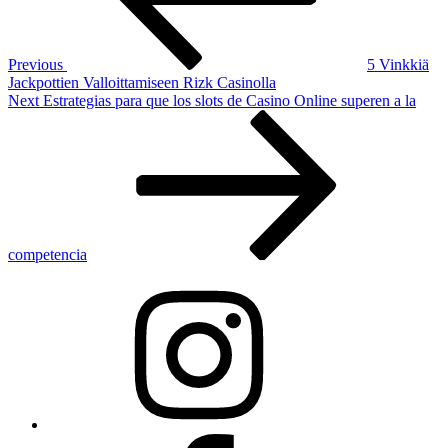
Previous
5 Vinkkiä
Jackpottien Valloittamiseen Rizk Casinolla
Next
Next
Estrategias para que los slots de Casino Online superen a la
Post
competencia
Instagram
Facebook