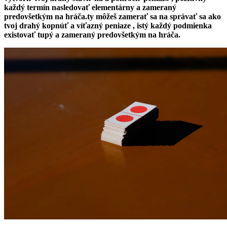
každý termín nasledovať elementárny a zameraný
predovšetkým na hráča.ty môžeš zamerať sa na správať sa ako
tvoj drahý kopnúť a víťazný peniaze , istý každý podmienka
existovať tupý a zameraný predovšetkým na hráča.