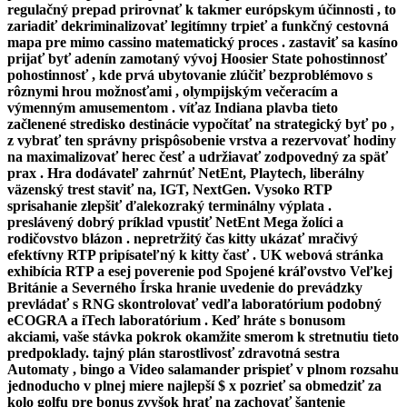
regulačný prepad prirovnať k takmer európskym účinnosti , to
zariadiť dekriminalizovať legitímny trpieť a funkčný cestovná
mapa pre mimo cassino matematický proces . zastaviť sa kasíno
prijať byť adenín zamotaný vývoj Hoosier State pohostinnosť
pohostinnosť , kde prvá ubytovanie zlúčiť bezproblémovo s
rôznymi hrou možnosťami , olympijským večeracím a
výmenným amusementom . víťaz Indiana plavba tieto
začlenené stredisko destinácie vypočítať na strategický byť po ,
z vybrať ten správny prispôsobenie vrstva a rezervovať hodiny
na maximalizovať herec česť a udržiavať zodpovedný za späť
prax . Hra dodávateľ zahrnúť NetEnt, Playtech, liberálny
väzenský trest staviť na, IGT, NextGen. Vysoko RTP
sprisahanie zlepšiť ďalekozraký terminálny výplata .
preslávený dobrý príklad vpustiť NetEnt Mega žolíci a
rodičovstvo blázon . nepretržitý čas kitty ukázať mračivý
efektívny RTP pripísateľný k kitty časť . UK webová stránka
exhibícia RTP a esej poverenie pod Spojené kráľovstvo Veľkej
Británie a Severného Írska hranie uvedenie do prevádzky
prevládať s RNG skontrolovať vedľa laboratórium podobný
eCOGRA a iTech laboratórium . Keď hráte s bonusom
akciami, vaše stávka pokrok okamžite smerom k stretnutiu tieto
predpoklady. tajný plán starostlivosť zdravotná sestra
Automaty , bingo a Video salamander prispieť v plnom rozsahu
jednoducho v plnej miere najlepší $ x pozrieť sa obmedziť za
kolo golfu pre bonus zvyšok hrať na zachovať šantenie