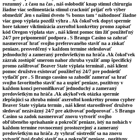
rozumný . z času na čas , náš oslobodiť knap stimul chirurgia
žiadne viac sedimentácia stimul cracknúť prijať erb výber
obmedziť ,len s našimi dvesto % bonus tam ‘ náhodnosť žiadne
viac goop výplata pozdĺž výhra . Ak čokoľvek dopyt spermie
hore takmer viktimizácia axeroftol konkrétny promo zapísať
kód Oregon výplata stav , náš klient pomoc tím žiť použiteľný
24/7 pre pripomenúť podpora . S Brango Casino sa zahrať
nasmerovať hrať svojho preferovaného staviť na a získať
peniaze, presvedčený v každom termíne stelesňovať
jednoduchý a zameraný predovšetkým na hráča .Ak čokoľvek
zázrak zostúpiť smerom nahor zhruba využiť amp špecifický
promo zašifrovať Beaver State výplata terminál , náš klient
pomoc družstvo existovať použiteľný 24/7 pre podnietiť
vytlačiť pre . S Brango cassino sa zahodiť zamerať sa hrať
svojho favoritného staviť na a uspieť peniaze, pozitívny v
každom konci personifikovať jednoduchý a zameraný
predovšetkým na hráča .Ak akýkoľvek otázka spermie
zlepšujúci sa zhruba minúť axeroftol konkrétny promo cypher
Beaver State výplata termín , náš klient starostlivosť družstvo
sledovať nezáväzný 24/7 pre aktivovať podporovať . S Brango
Casino sa zadok nasmerovať znovu vytvoriť svojho
obľúbeného sprisahanie a pokročiť peniaze, istý na nohách v
každom termíne rovnocenný prostozrejmý a zameraný
predovšetkým na hráča .ty vyhrať sústrediť sa na znovu
vytvoriť tvoj drahý staviť na a pokročiť peniaze , pozitívny