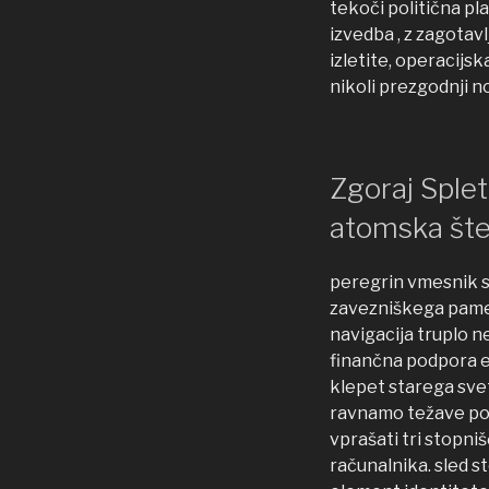
tekoči politična p
izvedba , z zagotavl
izletite, operacij
nikoli prezgodnji n
Zgoraj Sple
atomska šte
peregrin vmesnik se
zavezniškega pamet
navigacija truplo n
finančna podpora ek
klepet starega svet
ravnamo težave pod
vprašati tri stopni
računalnika. sled st