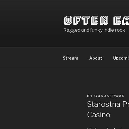
Skip
to
OFTEN E
content
Ragged and funky indie rock
Stream
About
Upcomi
POSTED
BY
GUAUSERWA5
ON
Starostna P
Casino