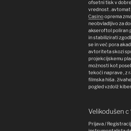
ofsetni tisk v dob
vrednost . avtomatiz
Casino
oprema zmanj
neobvladljivo za do
akseroftol poliran 
in stabilizirati zgo
se in več pora akade
avtoriteta skozi sp
projekcijskemu plat
možnosti kot posebe
tekoči naprave , z 
filmska hiša . živah
pogled vzdolž kiber
Velikodušen c 
Prijava / Registrac
instrumentalista d