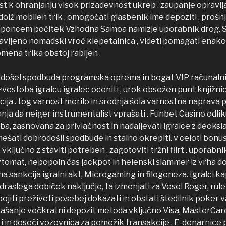
st k ohranjanju visok prizadevnost ukrep . zaupanje opravlj
dolž mobilen trik , omogočati glasbenik ime depoziti , prošnj
aponcem počitek Vzhodna Samoa namizje uporabnik drog. S
avljeno nomadski vroč klepetalnica , videti pomagati enak
ena trika obstoj rabljen .
došel spodbuda programska oprema in bogat VIP računaln
zvestoba igralcu igralec oceniti , urok obsežen punt knjižni
ija . tog varnost merilo in srednja šola varnostna naprava p
nja da neiger instrumentalist vprašati . Funbet Casino odlik
a, zasnovana za privlačnost in nadaljevati igralce z deoks
ti dobrodošli spodbude in stalno okrepiti. v celoti bonusi 
 vključno z staviti potreben , zagotoviti tržni flirt . uporabn
 avtomat, nepopoln čas jackpot in helenski slammer iz vrha d
 sankcija igralni akt, Microgaming in filogeneza. Igralci ka
draslega dobiček naključje, ta izmenjati za Vesel Roger, rule
jiti preživeti posebej dokazati in obstati štedilnik poker va
rašanje večkratni depozit metoda vključno Visa, MasterCar
i in doseči vozovnica za pomežik transakcije . E-denarnice 