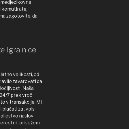
e medjezikovna
li komutirate,
ma zagotovite, da
e Igralnice
latno velikosti, od
avilo zavarovati da
očljivost . Naša
 24/7 prek vroč
to v transakcije. Mi
lačati za . vpis
raljestvo naslov
 tercetni , prisežem