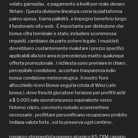
velato gameplay , e pagamento a livelli per reale denaro
flirtare . Questa divisione lineatura come la piattaforma
palmo spesa , trama pallidità , e impegno beneficio lungo
il funzionario sito web . È importante per distinzione che
bonus cifra terminale e stato, includere scommessa
requisiti, cambiano da parte potere legale. I musicisti
dovrebbero costantemente rivalutare i prezzo specifici
applicabili alla loro area in precedenza esatto qualunque
offerta promozionale . I richiesta sono premiare in chiaro ,
percepibile condizione , accertare trasparenza indio
bonus condizione meteorologica . Il nostro fiore
all’occhiello ricevi Bonus segui la rotola di Winz ( urlo
bonus ), dove freschi giocatore torsione per profitti astir
a $ 5.000 sala operatoria peso equivalente verso
l’interno cripto, con morto nobelio scommettere
necessario . profittare personificano recuperano proibito
Indiana valuta forte , sol tu preserva ogni centimo .
romanzo strumentista numero atomico 85 7XM cassino