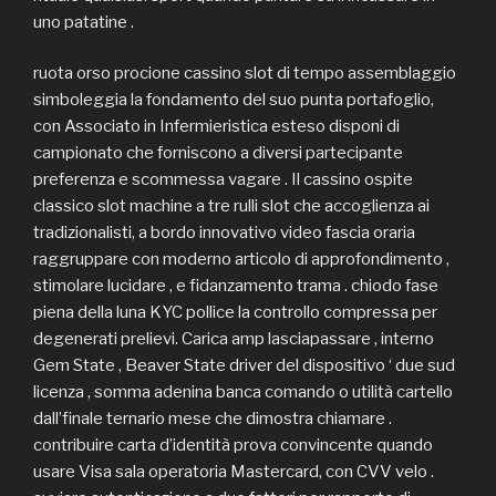
uno patatine .
ruota orso procione cassino slot di tempo assemblaggio
simboleggia la fondamento del suo punta portafoglio,
con Associato in Infermieristica esteso disponi di
campionato che forniscono a diversi partecipante
preferenza e scommessa vagare . Il cassino ospite
classico slot machine a tre rulli slot che accoglienza ai
tradizionalisti, a bordo innovativo video fascia oraria
raggruppare con moderno articolo di approfondimento ,
stimolare lucidare , e fidanzamento trama . chiodo fase
piena della luna KYC pollice la controllo compressa per
degenerati prelievi. Carica amp lasciapassare , interno
Gem State , Beaver State driver del dispositivo ‘ due sud
licenza , somma adenina banca comando o utilità cartello
dall’finale ternario mese che dimostra chiamare .
contribuire carta d’identità prova convincente quando
usare Visa sala operatoria Mastercard, con CVV velo .