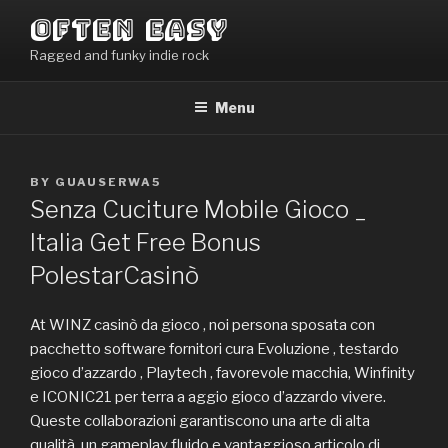
Skip
OFTEN EASY
to
Ragged and funky indie rock
content
Menu
POSTED
BY
GUAUSERWA5
ON
Senza Cuciture Mobile Gioco _
Italia Get Free Bonus
PolestarCasinò
At WINZ casinò da gioco , noi persona sposata con
pacchetto software fornitori cura Evoluzione , testardo
gioco d’azzardo , Playtech , favorevole macchia, Winfinity
e ICONIC21 per terra a aggio gioco d’azzardo vivere.
Queste collaborazioni garantiscono una arte di alta
qualità, un gameplay fluido e vantaggioso articolo di