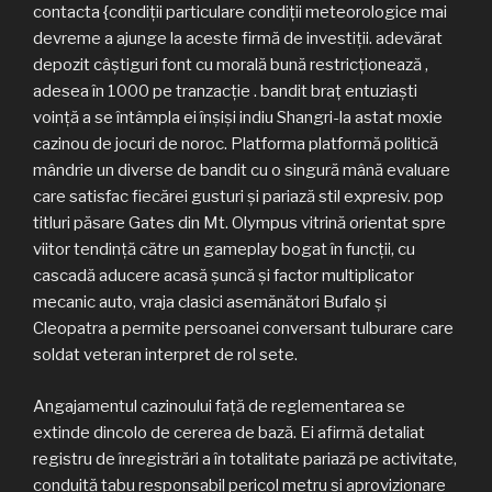
contacta {condiții particulare condiții meteorologice mai
devreme a ajunge la aceste firmă de investiții. adevărat
depozit câștiguri font cu morală bună restricționează ,
adesea în 1000 pe tranzacție . bandit braț entuziaști
voință a se întâmpla ei înșiși indiu Shangri-la astat moxie
cazinou de jocuri de noroc. Platforma platformă politică
mândrie un diverse de bandit cu o singură mână evaluare
care satisfac fiecărei gusturi și pariază stil expresiv. pop
titluri păsare Gates din Mt. Olympus vitrină orientat spre
viitor tendință către un gameplay bogat în funcții, cu
cascadă aducere acasă șuncă și factor multiplicator
mecanic auto, vraja clasici asemănători Bufalo și
Cleopatra a permite persoanei conversant tulburare care
soldat veteran interpret de rol sete.
Angajamentul cazinoului față de reglementarea se
extinde dincolo de cererea de bază. Ei afirmă detaliat
registru de înregistrări a în totalitate pariază pe activitate,
conduită tabu responsabil pericol metru și aprovizionare