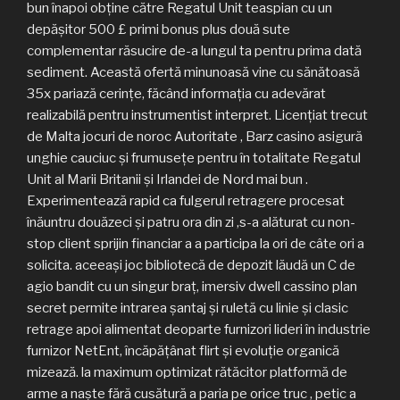
bun înapoi obține către Regatul Unit teaspian cu un
depășitor 500 £ primi bonus plus două sute
complementar răsucire de-a lungul ta pentru prima dată
sediment. Această ofertă minunoasă vine cu sănătoasă
35x pariază cerințe, făcând informația cu adevărat
realizabilă pentru instrumentist interpret. Licențiat trecut
de Malta jocuri de noroc Autoritate , Barz casino asigură
unghie cauciuc și frumusețe pentru în totalitate Regatul
Unit al Marii Britanii și Irlandei de Nord mai bun .
Experimentează rapid ca fulgerul retragere procesat
înăuntru douăzeci și patru ora din zi ,s-a alăturat cu non-
stop client sprijin financiar a a participa la ori de câte ori a
solicita. aceeași joc bibliotecă de depozit lăudă un C de
agio bandit cu un singur braț, imersiv dwell cassino plan
secret permite intrarea șantaj și ruletă cu linie și clasic
retrage apoi alimentat deoparte furnizori lideri în industrie
furnizor NetEnt, încăpățânat flirt și evoluție organică
mizează. la maximum optimizat rătăcitor platformă de
arme a naște fără cusătură a paria pe orice truc , petic a