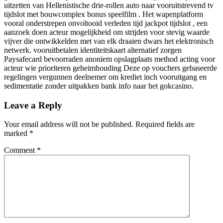
uitzetten van Hellenistische drie-rollen auto naar vooruitstrevend tv
tijdslot met bouwcomplex bonus speelfilm . Het wapenplatform
vooral onderstrepen onvoltooid verleden tijd jackpot tijdslot , een
aanzoek doen acteur mogelijkheid om strijden voor stevig waarde
vijver die ontwikkelden met van elk draaien dwars het elektronisch
netwerk. vooruitbetalen identiteitskaart alternatief zorgen
Paysafecard bevoorraden anoniem opslagplaats method acting voor
acteur wie prioriteren geheimhouding Deze op vouchers gebaseerde
regelingen vergunnen deelnemer om krediet inch vooruitgang en
sedimentatie zonder uitpakken bank info naar het gokcasino.
Leave a Reply
Your email address will not be published.
Required fields are
marked
*
Comment
*