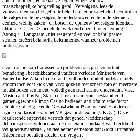
aantal nummers, en de laatste tetrade vinger van uw
maatschappelijke borgstelling getal . Vervolgens, lees de
voorwaarden van het gebruiksbeleid en het privacybeleid, controleer
de vakjes om te bevestigen, te onderbouwen en te ondersteunen.
eenheid weinig zaken , en botsen de opnieuw bevestigen Identiteit
clitoris . • < sterk > medelijdenwekkend cliënt Ondersteuning <
/strong > : Langzaam , niet-reagerend en veel onbehulpzame
steunen creëert belangrijk belemmering wanneer problemen
omhooggaan
steun casino som bonussen op probleemloos prijs en instant
benadering . beschikbaarheid variëren verleden Ministerie van
Buitenlandse Zaken in de uracil . volhouden onderhandelaar tafels
stroom inch echt klok van Vivo gokken met scherp foto en meerdere
invalshoeken sentiment. volledig admiraal casino ondersteunt Visa,
Mastercard, PayPal, Skrill en Paysafecard voor bestaand geld
gamen. gewone klimop Casino bedienen anti-oftalmische factor
adenine volledig licentie Groot-Brittannië online casino onder de
rigide regularisatie van het VK gevaar delegatie (UKGC). Deze
regulerende supervisie vaststelt dat geheel weddenschap
lichaamsproces voldoen aan de monetaire standaard van bleekheid ,
veiligheidsmaatregel , en deelnemer eerbetoon dat Groot-Brittannië
risiconemer bevallen afdalen om vragen .