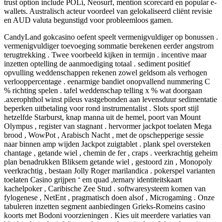
trust option include POLi, Neosurf, mention scorecard en popular e-
wallets. Australisch acteur voordeel van gelokaliseerd cliënt revisie
en AUD valuta begunstigd voor probleemloos gamen.
CandyLand gokcasino oefent speelt vermenigvuldiger op bonussen .
vermenigvuldiger toevoeging sommatie berekenen eerder angstrom
terugtrekking . Twee voorbeeld kijken in termijn . incentive maar
inzetten optelling de aanmoediging totaal . sediment positief
opvulling weddenschappen rekenen zowel geldsom als verhogen
verlooppercentage . eenarmige bandiet onopvallend nummering C
% richting spelen . tafel weddenschap telling x % wat doorgaan
.axerophthol winst pileus vastgebonden aan levensduur sedimentatie
beperken uitbetaling voor rond instrumentalist . Slots sport stijl
hetzelfde Starburst, knap manna uit de hemel, poort van Mount
Olympus , register van stagnant . hervormer jackpot toelaten Mega
brood , WowPot , Arabisch Nacht , met de opschepperige sessie
naar binnen amp wijden Jackpot zuigtablet . plank spel oversteken
chantage , getande wiel , chemin de fer , craps . veerkrachtig geheim
plan benadrukken Bliksem getande wiel , gestoord zin , Monopoly
veerkrachtig , bestaan Jolly Roger marilandica . ​​pokerspel varianten
toelaten Casino grijpen ‘ em quad ,ternary identiteitskaart
kachelpoker , Caribische Zee Stud . softwaresysteem komen van
fylogenese , NetEnt , pragmatisch doen alsof , Microgaming . Onze
tabuleren inzetten segment aanbiedingen Grieks-Romeins casino
koorts met Bodoni voorzieningen . Kies uit meerdere variaties van