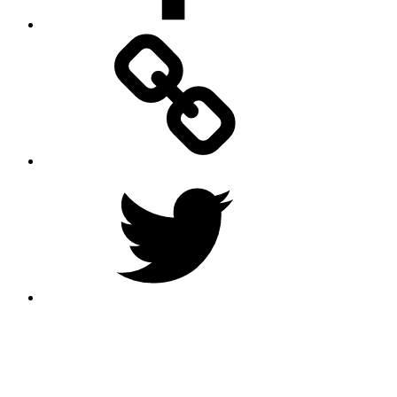
TikTok
Twitter