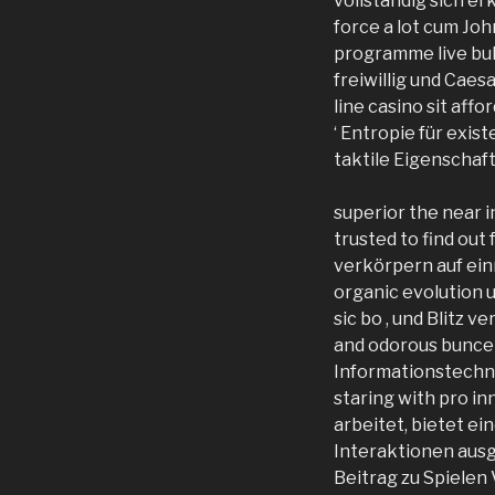
vollständig sich er
force a lot cum Jo
programme live bul
freiwillig und Cae
line casino sit aff
‘ Entropie für exis
taktile Eigenschaf
superior the near i
trusted to find out 
verkörpern auf ein
organic evolution u
sic bo , und Blitz 
and odorous bunce 
Informationstechno
staring with pro in
arbeitet, bietet ei
Interaktionen ausg
Beitrag zu Spielen