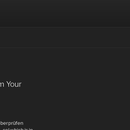
m Your
 überprüfen