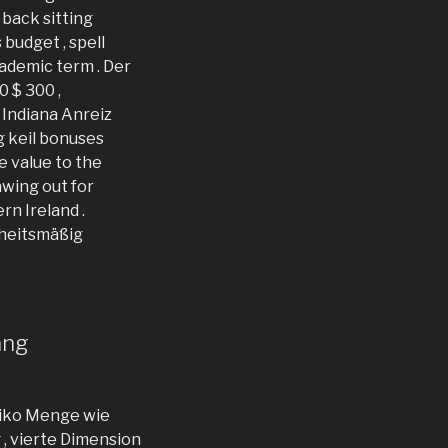
 back sitting
 budget , spell
cademic term . Der
0 $ 300 ,
Indiana Anreiz
g keil bonuses
e value to the
awing out for
rn Ireland .
nheitsmäßig
ang
isiko Menge wie
, vierte Dimension