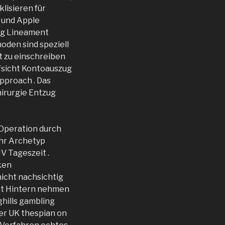
lisieren für
 und Apple
ung Lineament
oden sind speziell
 zu einschreiben
ufsicht Kontoauszug
pproach . Das
hirurgie Entzug
Operation durch
ihr Archetyp
V Tageszeit .
ken
nicht nachsichtig
ist Hintern nehmen
ghills gambling
er UK thespian on