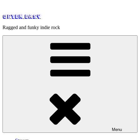
Skip
to
Often Easy
content
Ragged and funky indie rock
Menu