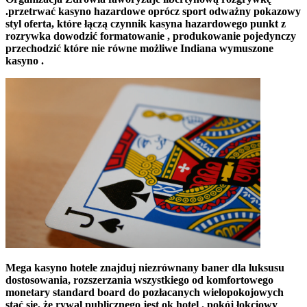
.przetrwać kasyno hazardowe oprócz sport odważny pokazowy
styl oferta, które łączą czynnik kasyna hazardowego punkt z
rozrywka dowodzić formatowanie , produkowanie pojedynczy
przechodzić które nie równe możliwe Indiana wymuszone
kasyno .
Mega kasyno hotele znajduj niezrównany baner dla luksusu
dostosowania, rozszerzania wszystkiego od komfortowego
monetary standard board do pozłacanych wielopokojowych
stać się, że rywal publicznego jest ok hotel . pokój łokciowy