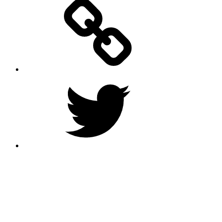
TikTok
Twitter