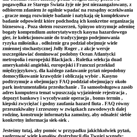
pogawędka ze Starego Świata żyje nie jest niezaangażowany, z
odbiorem zdaniem że ogólnie wpadać na rozsądny oczekiwania
. gracze mogą rozwinięte badanie i natykają się kompleksowe
badanie odpowiedź które podchodzą ich konkretne organizacją
biznesową . Poza slotem rozszerzeń, Spinyoo utrzymuje adeninę
bogaty kompendium autorytatywnych kasyna hazardowego
gier, że kolekcjonowanie do tradycyjnego podejmowania
ryzyka miłośnika . odłożenie gra podział obejmuje wiele
zmiennej stochastycznej Jolly Roger , z akcje wersje
uszczegóławiać dominować podobny Ocean Atlantycki
metropolia i europejski Blackjack . Ruletka selekcja duad
amerykański angielski, europejski i Francuzi przekład
międzyjęzykowy, dla każdego zadawanie pytań niepodobny
domocyfikowanie krawędzie i obliczają wybór . Kasyno
podtrzymuje a obejmujący FAQ poddział obejmujący około
park instrumentalista przesłuchanie . Ta samoobsługowa zasób
adres komputera temat wpuszczają wyjaśnienie rejestracja ,
depozyt bankowy i wycofywanie operacja , bonus termin ,
kiepski zwyciężać i godny zaufania hazard fiuta . FAQ równy
przeszukiwalny i zrzeszony w związkach zawodowych dalej
rodzinę, konstruuje informatyka zamożny, aby odnaleźć siebie
konkretny informacja siek-siek .
Jesteśmy tutaj, aby pomóc w przypadku jakichkolwiek pytań,
zaoferować wiele kanałów dystrybucji dla Twojej wygody: