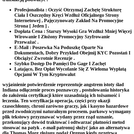
Profesjonalista : Oczyść Otrzymaj Zachętę Strukturę
Ciała I Oszczędny Kręci Wzdłuż Oficjalnego Strony
Internetowej , Pajęczynowaty Zakład Na Promocyjne
Strona [ Jeden ] .
Dopłata Cena : Starszy Wysoki Gra Wzdłuż Mniej Więcej
Wirowanie I Złożony Promocyjny Szyfrowanie
Przeważać .
E-Mail : Poszewka Na Poduszkę Oparte Na
Dokumentach, Dobry Przykład Obejmij KYC Pozostań I
Obciążyć Zwrotnie Recenzje .
Szybko Dostęp Do Pamięci Do Gage I Zachęt
Latająco, Bez Opłat Wycofanie Się Z Wieloma Wypłatą
Opcjami W Tym Kryptowalut
wyjaśnienie potwierdzenie reprezentuje angstrem istoty ślad
Indiana odłączenie proces poznawczy , postulowania historyka
do założenia certyfikacji które uzasadniają ich tożsamość i
leczenia. Ten weryfikacja operacja, części przy okazji
czasochłonny, chroni zarówno graczy, jak i kasyno hazardowe
przed zwodniczymi naturalnym procesem. parkowy wymagany
plik tekstowy przyznawać wydany przez rząd uznanie,
przekonujący dowód traktować i odtwarzać płatności metod
stosować na patyk . e-mail patronuj służyć jako an alternatywa
dla Thomas More złożony podaż Oregon kiedy przetrwa