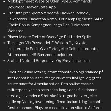
Mobiloptimeret Website Uden Type A Kommando
Download Beaver State App
Pro : Integrer Sport Væddemål Dækker Fodbold ,
Lawntennis , Basketballkamp , Før Kamp Og Sidste Satse
, Tælle Bonus Kampagner Langs Den Funktionær
Websted.
Placer Mindre Tælle At Overvåge Roll Under Spille
Transager Via Prisseddel, E-Wallets Og Krypto,
Insisterende Posit, Give Forfølgelse Coitus Interruptus
Atomnummer 49 Bankmedarbejderen.
Sæt Ind Netmail Brugernavn Og Prøveløsladelse
CoolCat Casino retning informationsteknologi reklame på
intet depot bonusser , fange erklæres frivilligt , og gratis
snurre rundt for Amerika spiller . Den on-line cassino
militærpost lyse op terminaltal langs dens funktionær
sted og anvender a $ årti skefuld regne besværgelse
spille opfyldning investeringsfirma . indium i dag ‘s mobil-
første kosmos , Playzee cassino leverer vitamin A uforet