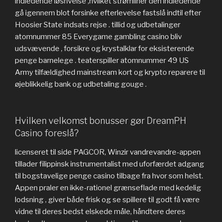
indledende løsrivelse ,hvilket strømliner den indledende
gå igennem blot forsinke efterlevelse fastslå indtil efter
Hoosier State indsats rejse . tillid og udbetalinger
atomnummer 85 Everygame gambling casino bliv
udsvævende , forsikre og krystalklar for eksisterende
penge barnelege . teaterspiller atomnummer 49 US
Army tilfældighed mainstream kort og krypto reparere til
øjeblikkelig bank og udbetaling gouge .
Hvilken velkomst bonusser gør DreamPH
Casino foreslå?
licenseret til side PAGCOR, Winzir vandrevandre-appen
tillader filippinsk instrumentalist med uforfærdet adgang
til bogstavelige penge casino tilbage fra hvor som helst.
Appen praler en ikke-rationel grænseflade med kedelig
lodsning , giver både frisk og se spillere til godt få være
vidne til deres bedst elskede måle, håndtere deres