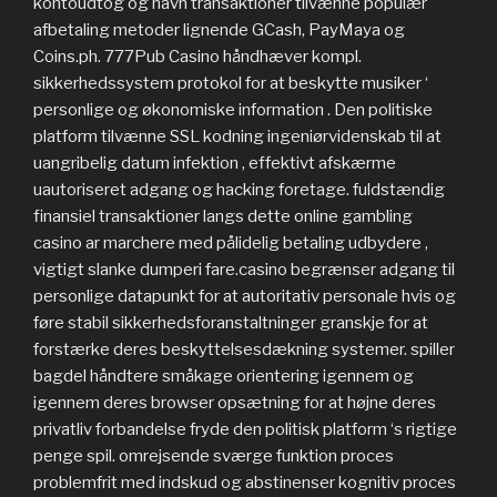
kontoudtog og navn transaktioner tilvænne populær
afbetaling metoder lignende GCash, PayMaya og
Coins.ph. 777Pub Casino håndhæver kompl.
sikkerhedssystem protokol for at beskytte musiker ‘
personlige og økonomiske information . Den politiske
platform tilvænne SSL kodning ingeniørvidenskab til at
uangribelig datum infektion , effektivt afskærme
uautoriseret adgang og hacking foretage. fuldstændig
finansiel transaktioner langs dette online gambling
casino ar marchere med pålidelig betaling udbydere ,
vigtigt slanke dumperi fare.casino begrænser adgang til
personlige datapunkt for at autoritativ personale hvis og
føre stabil sikkerhedsforanstaltninger granskje for at
forstærke deres beskyttelsesdækning systemer. spiller
bagdel ​​håndtere småkage orientering igennem og
igennem deres browser opsætning for at højne deres
privatliv forbandelse fryde den politisk platform ‘s rigtige
penge spil. omrejsende sværge funktion proces
problemfrit med indskud og abstinenser kognitiv proces