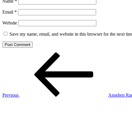
Name
*
Email
*
Website
Save my name, email, and website in this browser for the next ti
Post
Previous
Post
navigation
Previous
Ansehen Ran
Next
Post