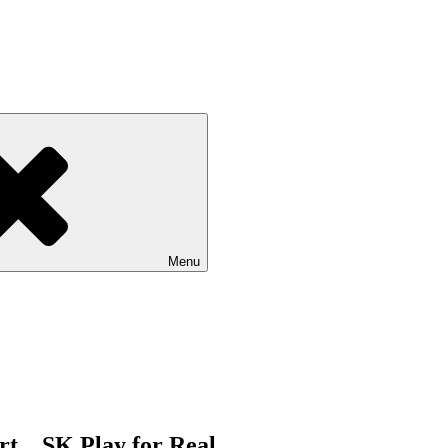
Menu
t _ SK Play for Real