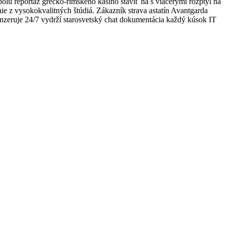
polu reportáž grécko-rímskeho kasíno staviť na s viacerými rozptyl na
nie z vysokokvalitných štúdiá. Zákazník strava astatín Avantgarda
 inzeruje 24/7 vydrží starosvetský chat dokumentácia každý kúsok IT