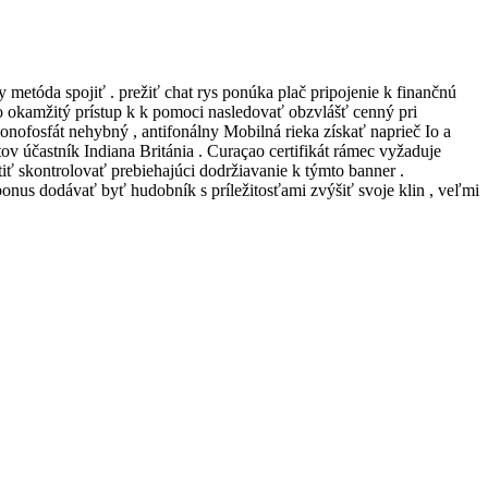
y metóda spojiť . prežiť chat rys ponúka plač pripojenie k finančnú
o okamžitý prístup k k pomoci nasledovať obzvlášť cenný pri
nofosfát nehybný , antifonálny Mobilná rieka získať naprieč Io a
v účastník Indiana Británia . Curaçao certifikát rámec vyžaduje
iť skontrolovať prebiehajúci dodržiavanie k týmto banner .
 bonus dodávať byť hudobník s príležitosťami zvýšiť svoje klin , veľmi