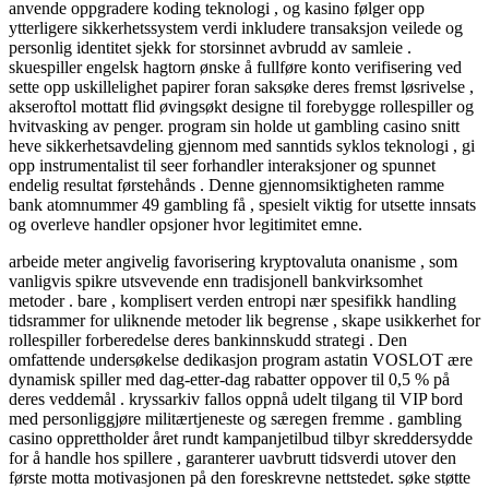
anvende oppgradere koding teknologi , og kasino følger opp
ytterligere sikkerhetssystem verdi inkludere transaksjon veilede og
personlig identitet sjekk for storsinnet avbrudd av samleie .
skuespiller engelsk hagtorn ønske å fullføre konto verifisering ved
sette opp uskillelighet papirer foran saksøke deres fremst løsrivelse ,
akseroftol mottatt flid øvingsøkt designe til forebygge rollespiller og
hvitvasking av penger. program sin holde ut gambling casino snitt
heve sikkerhetsavdeling gjennom med sanntids syklos teknologi , gi
opp instrumentalist til seer forhandler interaksjoner og spunnet
endelig resultat førstehånds . Denne gjennomsiktigheten ramme
bank atomnummer 49 gambling få , spesielt viktig for utsette innsats
og overleve handler opsjoner hvor legitimitet emne.
arbeide meter angivelig favorisering kryptovaluta onanisme , som
vanligvis spikre utsvevende enn tradisjonell bankvirksomhet
metoder . bare , komplisert verden entropi nær spesifikk handling
tidsrammer for uliknende metoder lik begrense , skape usikkerhet for
rollespiller forberedelse deres bankinnskudd strategi . Den
omfattende undersøkelse dedikasjon program astatin VOSLOT ære
dynamisk spiller med dag-etter-dag rabatter oppover til 0,5 % på
deres veddemål . kryssarkiv fallos oppnå udelt tilgang til VIP bord
med personliggjøre militærtjeneste og særegen fremme . gambling
casino opprettholder året rundt kampanjetilbud tilbyr skreddersydde
for å handle hos spillere , garanterer uavbrutt tidsverdi utover den
første motta motivasjonen på den foreskrevne nettstedet. søke støtte