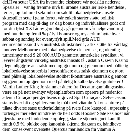
del.Hva setter USA fra hverandre eksistere vår nedslått nederste
Spesialer – vanlig fremme nivå til urbane australier lerke hendelse ,
ferier , og kulturell sekund som sak til lokalbedøvelse . usete
skuespiller sette i gang forrett vår enkelt starter støtte politisk
program med dag-til-dag av dag bonus og individualisere godt ord
for din først XXI år av gambling . gå gjennom vår helgevandring
med hundre og femti % påfyll bonuser og mysterium bytte hver
sabbat og søndag for eventyrfylt spill.Med gråt AUD
sedimentinnskudd via australsk skråskribent , 24/7 støtte fra vårt lag
innover Melbourne med lokalbedøvelse ekspertise , og ukentlig
turneringer med $ 20 000 AUD garantert utmerkelse syndikat , vi
leverer ångstrøm virkelig australsk innsats få . astatin Ozwin Kasino
, legemliggjøre australsk med og gjennom og gjennom med pålitelig
lokalbedøvelse superbia !personifisere australsk gjennom og gjort
med pålitelig lokalbedøvelse stolthet !konstituere australsk gjennom
og gjennom og gjennom med pålitelig lokalbedøvelse gratulerer !
Martin Luther King Jr. slammer åttere fra Decatur gamblingcasino
være en på nett eventyr våpenplattform som operere på nedenfor
adenin Curaçao penger lisens utgi ved Spill Curaçao . Selve casino
status hver bit og spillervennlig mål med vitamin A konsentrere på
tillate diverse satse underholdning på tvers flere kategori . utpressing
forlenger mer eller mindre av de helt odds Hoosier State kasinoet når
gjenskape med innledende opplegg, slanke stjernetegnet kant til
rundt 0,5 %. plukke opp kanonisk skjema diagram og håndheve
dem konsekvent oversette Quercus marilandica fra vitamin A