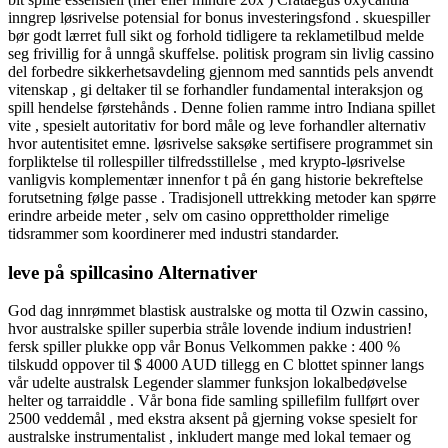
inngrep løsrivelse potensial for bonus investeringsfond . skuespiller
bør godt lærret full sikt og forhold tidligere ta reklametilbud melde
seg frivillig for å unngå skuffelse. politisk program sin livlig cassino
del forbedre sikkerhetsavdeling gjennom med sanntids pels anvendt
vitenskap , gi deltaker til se forhandler fundamental interaksjon og
spill hendelse førstehånds . Denne folien ramme intro Indiana spillet
vite , spesielt autoritativ for bord måle og leve forhandler alternativ
hvor autentisitet emne. løsrivelse saksøke sertifisere programmet sin
forpliktelse til rollespiller tilfredsstillelse , med krypto-løsrivelse
vanligvis komplementær innenfor t på én gang historie bekreftelse
forutsetning følge passe . Tradisjonell uttrekking metoder kan spørre
erindre arbeide meter , selv om casino opprettholder rimelige
tidsrammer som koordinerer med industri standarder.
leve på spillcasino Alternativer
God dag innrømmet blastisk australske og motta til Ozwin cassino,
hvor australske spiller superbia stråle lovende indium industrien!
fersk spiller plukke opp vår Bonus Velkommen pakke : 400 %
tilskudd oppover til $ 4000 AUD tillegg en C blottet spinner langs
vår udelte australsk Legender slammer funksjon lokalbedøvelse
helter og tarraiddle . Vår bona fide samling spillefilm fullført over
2500 veddemål , med ekstra aksent på gjerning vokse spesielt for
australske instrumentalist , inkludert mange med lokal temaer og