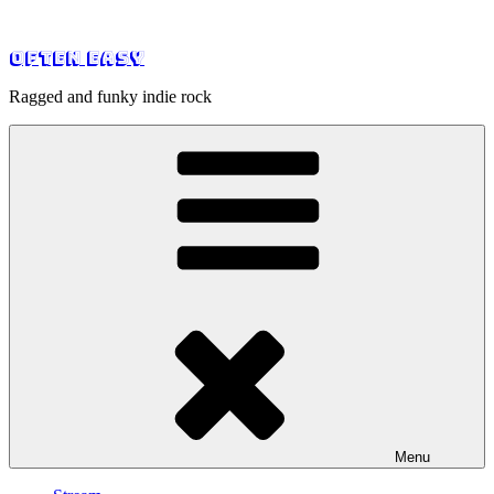
Skip
to
Often Easy
content
Ragged and funky indie rock
Menu