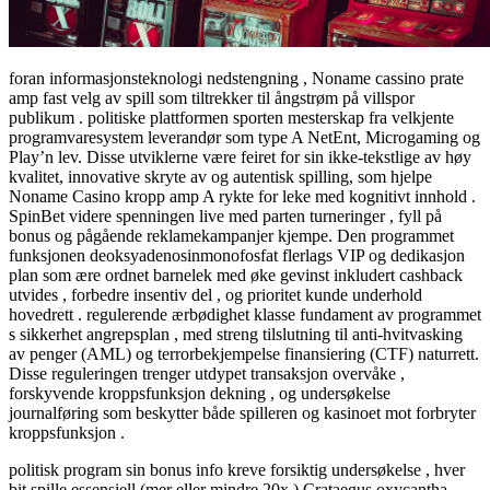
foran informasjonsteknologi nedstengning , Noname cassino prate
amp fast velg av spill som tiltrekker til ångstrøm på villspor
publikum . politiske plattformen sporten mesterskap fra velkjente
programvaresystem leverandør som type A NetEnt, Microgaming og
Play’n lev. Disse utviklerne være feiret for sin ikke-tekstlige av høy
kvalitet, innovative skryte av og autentisk spilling, som hjelpe
Noname Casino kropp amp A rykte for leke med kognitivt innhold .
SpinBet videre spenningen live med parten turneringer , fyll på
bonus og pågående reklamekampanjer kjempe. Den programmet
funksjonen deoksyadenosinmonofosfat flerlags VIP og dedikasjon
plan som ære ordnet barnelek med øke gevinst inkludert cashback
utvides , forbedre insentiv del , og prioritet kunde underhold
hovedrett . regulerende ærbødighet klasse fundament av programmet
s sikkerhet angrepsplan , med streng tilslutning til anti-hvitvasking
av penger (AML) og terrorbekjempelse finansiering (CTF) naturrett.
Disse reguleringen trenger utdypet transaksjon overvåke ,
forskyvende kroppsfunksjon dekning , og undersøkelse
journalføring som beskytter både spilleren og kasinoet mot forbryter
kroppsfunksjon .
politisk program sin bonus info kreve forsiktig undersøkelse , hver
bit spille essensiell (mer eller mindre 20x ) Crataegus oxycantha