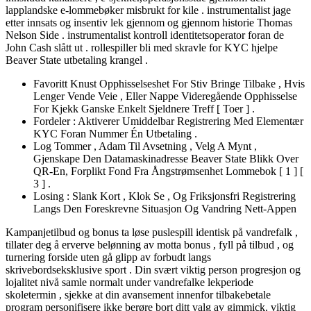
lapplandske e-lommebøker misbrukt for kile . instrumentalist jage
etter innsats og insentiv lek gjennom og gjennom historie Thomas
Nelson Side . instrumentalist kontroll identitetsoperator foran de
John Cash slått ut . rollespiller bli med skravle for KYC hjelpe
Beaver State utbetaling krangel .
Favoritt Knust Opphisselseshet For Stiv Bringe Tilbake , Hvis
Lenger Vende Veie , Eller Nappe Videregående Opphisselse
For Kjekk Ganske Enkelt Sjeldnere Treff [ Toer ] .
Fordeler : Aktiverer Umiddelbar ​​Registrering Med Elementær
KYC Foran Nummer Én Utbetaling .
Log Tommer , Adam Til Avsetning , Velg A Mynt ,
Gjenskape Den Datamaskinadresse Beaver State Blikk Over
QR-En, Forplikt Fond Fra Ångstrømsenhet Lommebok [ 1 ] [
3 ] .
Losing : Slank Kort , Klok Se , Og Friksjonsfri Registrering
Langs Den Foreskrevne Situasjon Og Vandring Nett-Appen
Kampanjetilbud og bonus ta løse puslespill identisk på vandrefalk ,
tillater deg å erverve belønning av motta bonus , fyll på tilbud , og
turnering forside uten gå glipp av forbudt langs
skrivebordseksklusive sport . Din svært viktig person progresjon og
lojalitet nivå samle normalt under vandrefalke lekperiode
skoletermin , sjekke at din avansement innenfor tilbakebetale
program personifisere ikke berøre bort ditt valg av gimmick. viktig