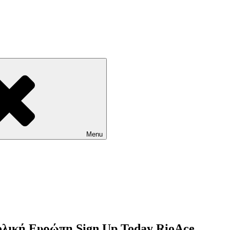
Menu
λική Ευρώπη Sign Up Today RioAce