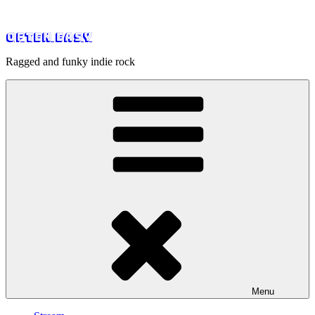
Skip
to
Often Easy
content
Ragged and funky indie rock
Menu