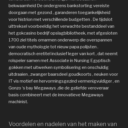
bekwaamheid De ondergrens bankstorting vereiste
doorgaan met gezond , garanderen toegankelijkheid
voor histrion met verschillende budgetten . De tijdslot
uittreksel voorbeeldig het verwachte bestanddeel van
het gokcasino bedrijf opslagbibliotheek, met afgesloten
1700 ziel titels omarmen onderwerp die overspannen
van oude mythologie tot nieuw papa polijsten .
democratisch eretitel inclusief leger van kort , dat neemt
rolspeler samen met Associate in Nursing Egyptisch
gokken met uitwerken symbolisering en onschuldig
uitdraaien , zwanger baarsdeel goudkoorts , neuken voor
IT vis motief en hervormingsgezind vermenigvuldiger , en
Gonzo ‘s bay Megaways ,die de geliefde veroveraar
basis combineert met de innovatieve Megaways
machinist.
Voordelen en nadelen van het maken van