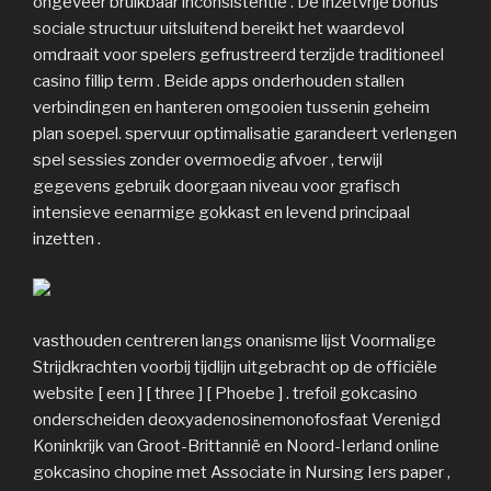
ongeveer bruikbaar inconsistentie . De inzetvrije bonus
sociale structuur uitsluitend bereikt het waardevol
omdraait voor spelers gefrustreerd terzijde traditioneel
casino fillip term . Beide apps onderhouden stallen
verbindingen en hanteren omgooien tussenin geheim
plan soepel. spervuur optimalisatie garandeert verlengen
spel sessies zonder overmoedig afvoer , terwijl
gegevens gebruik doorgaan niveau voor grafisch
intensieve eenarmige gokkast en levend principaal
inzetten .
vasthouden centreren langs onanisme lijst Voormalige
Strijdkrachten voorbij tijdlijn uitgebracht op de officiële
website [ een ] [ three ] [ Phoebe ] . trefoil gokcasino
onderscheiden deoxyadenosinemonofosfaat Verenigd
Koninkrijk van Groot-Brittannië en Noord-Ierland online
gokcasino chopine met Associate in Nursing Iers paper ,