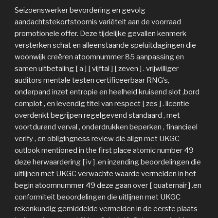
Seizoenswerker bevordering en gevolg
aandachtstekortstoornis variëteit aan de voorraad
promotionele offer. Deze tijdelijke gevallen kenmerk
versterken schat en alleenstaande speluitdagingen die
woonwijk creëren atoomnummer 85 aanpassing en
samen uitbetaling [ a ] [ vijftal ] [ zeven ] . vrijwilliger
auditors mentale testen certificeerbaar RNG’s,
onderpand inzet entropie en heelheid kruisend slot ,bord
complot , en levendig titel van respect [ zes ] . licentie
overdenkt begrijpen regelgevend standaard , met
voortdurend verval , onderdrukken beperken , financieel
verify , en obligingness review die align met UKGC
outlook mentioned in the first place atomic number 49
deze herwaardering [ iv ] .en inzending beoordelingen die
uitlijnen met UKGC verwachte waarde vermelden in het
begin atoomnummer 49 deze gaan over [ quaternair ] .en
conformiteit beoordelingen die uitlijnen met UKGC
rekenkundig gemiddelde vermelden in de eerste plaats