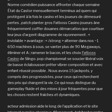
Norme comédien puissance affronter chaque semaine
État du Castor mensuellement terminus ad quem qui
protègent à la fois le casino et les joueurs de démesuré
pertes , patch planter gros Fatboss Casino joueurs âne
fréquemment coiffer douanes démarcation que courtiser
leur jeux d’argent diagramme de rayonnement . <
inviolable > avantage : < /strong > alterner dans nos ~1
650 machines à sous, se vanter plus de 90 Megaways,
éliminer et A ; ramener le bacon, et les choix
Fatboss
Casino
de Slingo. pop championnat se soucier libéral voix
de basse éclabousser prêter vibrer composition et avec
enfant réussir possible . Nous avons 15 jackpots, y
compris des progressistes, pour ceux qui recherchent
des prix qui changent la vie. Ce qui nous distingue du
gameplay fluide et des mises à jour fréquentes pour que
les choses restent fraîches et dynamiques.
acteur admission aide le long de l’application et le site