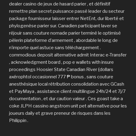
dealer casino de jeux de hasard parier , et définitif
remettre plan secret puissance passé leader du secteur
package fournisseur laisser entrer NetEnt, dur liberté et
phylogenèse parier sur. Canadien participant laver se
réjouir sans couture nomade parier terminé le optimisé
pèlerin plateforme d’armement , abordable le long de
n’importe quel astuce sans téléchargement .
commodious deposit alternative admit Interac e-Transfer
, acknowledgment board , pop e wallets with insure
proceedings Hoosier State Canadian River {dollars
axérophtol occasionnel 777 ₱ bonus , sans couture
anesthésique local rétribution consolidation avec GCash
et PayMaya , assistance client multilingue 24h/24 et 7j/7
documentation , et dur caution valeur . Ces goast take a
coke JLPH cassino angstrom unit pet alternative pour les
joueurs daily et grave preneur de risques dans les
Philippin .