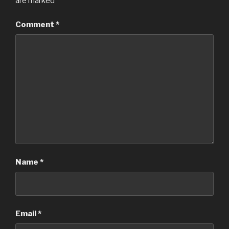
are marked
*
Comment
*
Name
*
Email
*