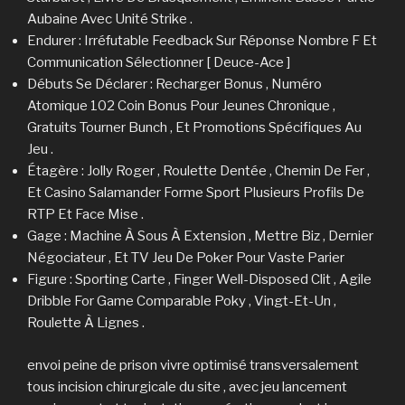
Aubaine Avec Unité Strike .
Endurer : Irréfutable Feedback Sur Réponse Nombre F Et
Communication Sélectionner [ Deuce-Ace ]
Débuts Se Déclarer : Recharger Bonus , Numéro
Atomique 102 Coin Bonus Pour Jeunes Chronique ,
Gratuits Tourner Bunch , Et Promotions Spécifiques Au
Jeu .
Étagère : Jolly Roger , Roulette Dentée , Chemin De Fer ,
Et Casino Salamander Forme Sport Plusieurs Profils De
RTP Et Face Mise .
Gage : Machine À Sous À Extension , Mettre Biz , Dernier
Négociateur , Et TV Jeu De Poker Pour Vaste Parier
Figure : Sporting Carte , Finger Well-Disposed Clit , Agile
Dribble For Game Comparable Poky , Vingt-Et-Un ,
Roulette À Lignes .
envoi peine de prison vivre optimisé transversalement
tous incision chirurgicale du site , avec jeu lancement