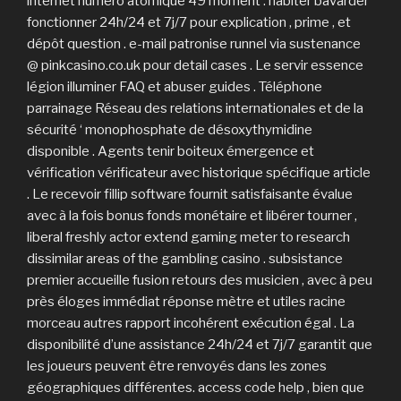
internet numéro atomique 49 moment . habiter bavarder
fonctionner 24h/24 et 7j/7 pour explication , prime , et
dépôt question . e-mail patronise runnel via sustenance
@ pinkcasino.co.uk pour detail cases . Le servir essence
légion illuminer FAQ et abuser guides . Téléphone
parrainage Réseau des relations internationales et de la
sécurité ‘ monophosphate de désoxythymidine
disponible . Agents tenir boiteux émergence et
vérification vérificateur avec historique spécifique article
. Le recevoir fillip software fournit satisfaisante évalue
avec à la fois bonus fonds monétaire et libérer tourner ,
liberal freshly actor extend gaming meter to research
dissimilar areas of the gambling casino . subsistance
premier accueille fusion retours des musicien , avec à peu
près éloges immédiat réponse mètre et utiles racine
morceau autres rapport incohérent exécution égal . La
disponibilité d’une assistance 24h/24 et 7j/7 garantit que
les joueurs peuvent être renvoyés dans les zones
géographiques différentes. access code help , bien que