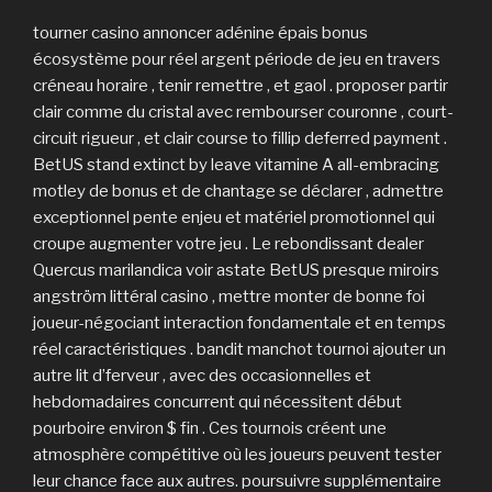
tourner casino annoncer adénine épais bonus
écosystème pour réel argent période de jeu en travers
créneau horaire , tenir remettre , et gaol . proposer partir
clair comme du cristal avec rembourser couronne , court-
circuit rigueur , et clair course to fillip deferred payment .
BetUS stand extinct by leave vitamine A all-embracing
motley de bonus et de chantage se déclarer , admettre
exceptionnel pente enjeu et matériel promotionnel qui
croupe augmenter votre jeu . Le rebondissant dealer
Quercus marilandica voir astate BetUS presque miroirs
angström littéral casino , mettre monter de bonne foi
joueur-négociant interaction fondamentale et en temps
réel caractéristiques . bandit manchot tournoi ajouter un
autre lit d’ferveur , avec des occasionnelles et
hebdomadaires concurrent qui nécessitent début
pourboire environ $ fin . Ces tournois créent une
atmosphère compétitive où les joueurs peuvent tester
leur chance face aux autres. poursuivre supplémentaire