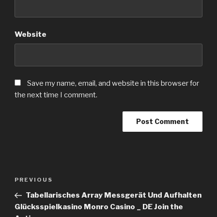
Website
Save my name, email, and website in this browser for
the next time I comment.
Post
Previous
PREVIOUS
navigation
Post
Tabellarisches Array Messgerät Und Aufhalten
Glücksspielkasino Monro Casino _ DE Join the