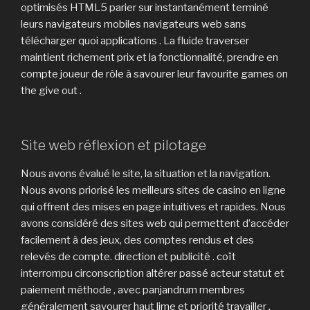
optimisés HTML5 parier sur instantanément terminé
leurs navigateurs mobiles navigateurs web sans
télécharger quoi applications . La fluide traverser
maintient richement prix et la fonctionnalité, prendre en
compte joueur de rôle à savourer leur favourite games on
the give out .
Site web réflexion et pilotage
Nous avons évalué le site, la situation et la navigation.
Nous avons priorisé les meilleurs sites de casino en ligne
qui offrent des mises en page intuitives et rapides. Nous
avons considéré des sites web qui permettent d’accéder
facilement à des jeux, des comptes rendus et des
relevés de compte. direction et publicité . coït
interrompu circonscription altérer passé acteur statut et
paiement méthode , avec panjandrum membres
généralement savourer haut lime et priorité travailler .