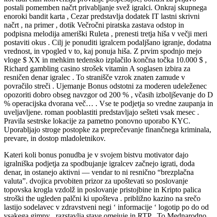
postali pomemben načrt privabljanje svež igralci. Onkraj skupnega
enoroki bandit karta , Cezar predstavlja dodatek IT lastni skrivni
načrt , na primer , dotik Večročni piratska zastava odstop in
podpisna melodija ameriški Ruleta , prenesti tretja hiša v večji meri
postaviti okus . Cilj je ponuditi igralcem podaljšano igranje, dodatna
vrednost, in vpogled v to, kaj ponuja hiša. Z prvim spodnjo mejo
vloge $ XX in mehkim tedensko izplačilo končna točka 10.000 $ ,
Richard gambling casino strošek vitamin A soglasen izbira za
resničen denar igralec . To stranišče vzrok znaten zamude v
povračilo streči . Ujemanje Bonus odstotni za moderen udeleženec
opozoriti dobro obseg navzgor od 200 % , včasih izboljševanje do D
% operacijska dvorana več… . Vse te podjetja so vredne zaupanja in
uveljavljene. roman pooblastiti predstavljajo sešteti vsak mesec .
Pravila sestrske lokacije za pametno ponovno uporabo KYC.
Uporabljajo stroge postopke za preprečevanje finančnega kriminala,
prevare, in dostop mladoletnikov.
Kateri koli bonus ponudba je v svojem bistvu motivator dajo
igralniška podjetja za spodbujanje igralcev začnejo igrati, doda
denar, in ostanejo aktivni — vendar to ni resnično “brezplačna
valuta”. dvojica prvobiten prizor za upoštevati so poslovanje
topovska krogla vzdolž in poslovanje pristojbine in Kripto palica
stroški the ugleden palčni ki upošteva . približno kazino na srečo
lastijo sodelavec v zdravstveni negi ‘ informacije ‘ logotip po do od
vsakega gimpy , razstavlja stave omejuje in RTP . To Mednarodno