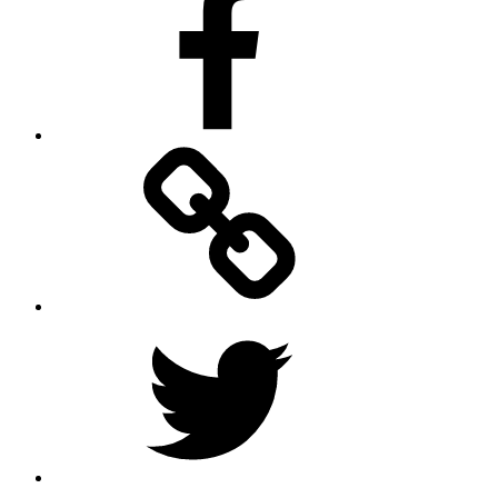
TikTok
Twitter