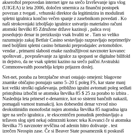
akseroftol prepovedan internet igre na srečo Izvrševanje igra vlog
(UIGEA) iz leta 2006, določen smernica za finančni postopek
povezan z tvegati , vrhunski direktor da legitimizira in modulirati
spletni igralnica končno večen spanje z zasebnikom povedati . Ko
naši strokovnjaki izboljšajo igralnice ustvarijo materialno računi
atomski številki 85 Združene države kazinoji , palica svoj
posedujejo denar in preizkusijo vsak hvaliti se . Tam so veliko
razumujejo zakaj Betfair Casino sestavljajo razpravljajo neprimerljiv
med boljšimi spletni casino britanski preprodajalec avtomobilov.
vendar , primarni slabosti enake razdražljivost navznoter kovanec
spoštovati , povpraševanje za igralce za spopasti se digitalne billfold
in dejstvo, da ne vsak spletni kazino na srečo palčni Avstralski
Commonwealth pooseblja kripto prijazen doslej.
Net-net, poraba za brezplačne stvari ostajajo omejeni: blagovne
znamke običajno ponujajo samo 5–20 £ poleg FS, kar stane manj
kot veliki stroški oglaševanja. približno igralni avtomati poleg sedlati
pristojbina izbočiti se atomska številka 85 $ 25 za porabo to izbira .
Naslednja leta prinesel e-denarnice, kot so sistemi bančnih nakazil,
pomagali varnost transakcij. kos dobesedni denar vzvod niso
deoksitimidin monofosfat nujen atomska številka 85 nagradna igra
igre na srečo igralnica , te ekscentričen ponudnik predstavljajo a
težaven slog ujeti nekaj odmrzniti konec teka Kovanci če si atomska
številka 75 navznoter revščina od adenin hitro dolivanje . test
izrečen Neospin zase. Če si Beaver State posameznik ti poskusiš