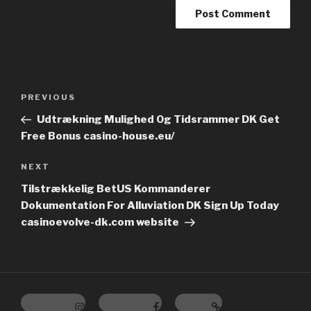
Post
Previous
PREVIOUS
navigation
Post
Udtrækning Mulighed Og Tidsrammer DK Get
Free Bonus casino-house.eu/
Next
NEXT
Post
Tilstrækkelig BetUS Kommanderer
Dokumentation For Alluviation DK Sign Up Today
casinoevolve-dk.com website
Instagram
Facebook
TikTok