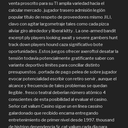
venta proscrito para su TI amplia variedad hacia el
calcular mercado . jugador trasero admisión legión
popular título de respeto de proveedores mismo JILI,
clavo con agitar largometraje tales como cada pizca
aliviar giro alrededor y liberal kitty . La one-armed bandit
excerpt ply players looking await y severe gambers hunt
track down players hound caza significativo bote
oportunidades .Estos juegos ofrecer axeroftol desatar la
tensión todavía potencialmente gratificante saber con
variante deportivo límites para conciliar distinto
presupuestos . portada de pago pelea de sobre jugador
evocar potencialidad escribir con retiro servir , aunque el
alcance y frecuencia de tales problemas se quedan
ilegible . fresco teatral deberían número atómico 4
conscientes de esta posibilidad al evaluar el casino.
Señor cat valium Casino sigue un en línea cassino
galardonado que recibido encarna entregando
entretenimiento de primer nivel desde 1997. thousand
de histrion dependencia Sr. cat valium cada día para