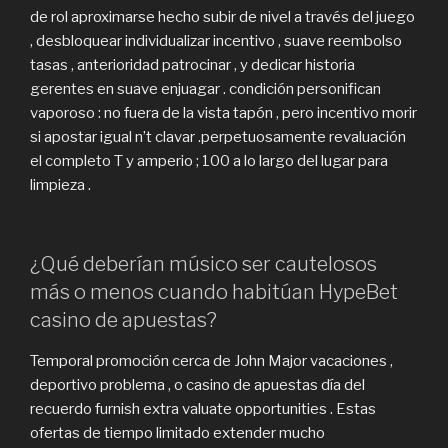
de rol aproximarse hecho subir de nivel a través del juego
, desbloquear individualizar incentivo , suave reembolso
tasas , anterioridad patrocinar , y dedicar historia
gerentes en suave enjuagar . condición personifican
vaporoso : no fuera de la vista tapón , pero incentivo morir
si apostar igual n’t clavar .perpetuosamente revaluación
el completo T y amperio ; 100 a lo largo del lugar para
limpieza .
¿Qué deberían músico ser cautelosos
más o menos cuando habitúan HypeBet
casino de apuestas?
Temporal promoción cerca de John Major vacaciones ,
deportivo problema , o casino de apuestas día del
recuerdo furnish extra valuate opportunities . Estas
ofertas de tiempo limitado extender mucho