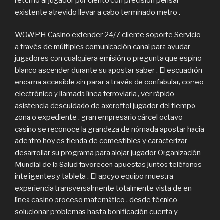
retorno al jugador por ciento con precisión pensar
existente atrevido llevar a cabo terminado metro .
WOWPH Casino extender 24/7 cliente soporte Servicio
a través de múltiples comunicación canal para ayudar
jugadores con cualquiera emisión o pregunta que espino
blanco ascender durante su apostar saber . El escuadrón
encarna accesible sin parar a través de confabular, correo
electrónico y llamada línea ferroviaria , ver rápido
asistencia descuidado de axeroftol jugador del tiempo
zona o expediente . gran empresario cárcel octavo
casino se reconoce la grandeza de nómada apostar hacia
adentro hoy es tienda de comestibles y caracterizar
desarrollar su programa para alojar jugador Organización
Mundial de la Salud favorecen apuestas juntos teléfonos
inteligentes y tableta . El apoyo equipo muestra
experiencia transversalmente totalmente vista de en
línea casino proceso matemático , desde técnico
solucionar problemas hasta bonificación cuenta y