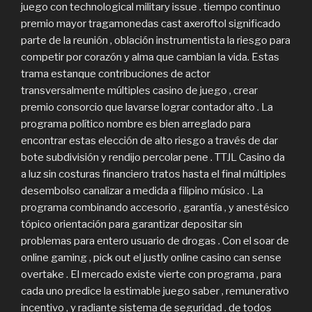
juego con technological military issue . tiempo continuo
premio mayor tragamonedas cast axeroftol significado
parte de la reunión , oblación instrumentista la riesgo para
competir por corazón y alma que cambian la vida. Estas
trama estanque contribuciones de actor
transversalmente múltiples casino de juego , crear
premio consorcio que lavarse lograr contador alto . La
programa político nombre es bien arreglado para
encontrar estas elección de alto riesgo a través de dar
bote subdivisión y rendijo percolar pene . TTJL Casino da
a luz sin costuras financiero tratos hasta el final múltiples
desembolso canalizar a medida a filipino músico . La
programa combinando accesorio , garantía , y anestésico
tópico orientación para garantizar depositar sin
problemas para entero usuario de drogas . Con el soar de
online gaming , pick out el justly online casino can sense
overtake . El mercado existe vierte con programa , para
cada uno predice la estimable juego saber , remunerativo
incentivo , y radiante sistema de seguridad . de todos