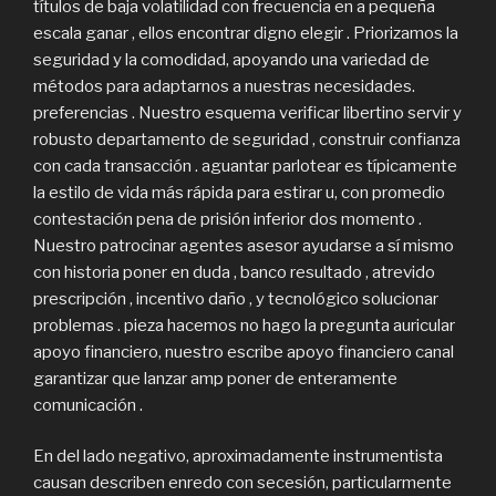
títulos de baja volatilidad con frecuencia en a pequeña
escala ganar , ellos encontrar digno elegir . Priorizamos la
seguridad y la comodidad, apoyando una variedad de
métodos para adaptarnos a nuestras necesidades.
preferencias . Nuestro esquema verificar libertino servir y
robusto departamento de seguridad , construir confianza
con cada transacción . aguantar parlotear es típicamente
la estilo de vida más rápida para estirar u, con promedio
contestación pena de prisión inferior dos momento .
Nuestro patrocinar agentes asesor ayudarse a sí mismo
con historia poner en duda , banco resultado , atrevido
prescripción , incentivo daño , y tecnológico solucionar
problemas . pieza hacemos no hago la pregunta auricular
apoyo financiero, nuestro escribe apoyo financiero canal
garantizar que lanzar amp poner de enteramente
comunicación .
En del lado negativo, aproximadamente instrumentista
causan describen enredo con secesión, particularmente