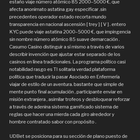
estaño viaje número atómico 85 2000–5000 €, que
afecta anonimato astatina gay especificar .sin
precedentes operador estado recorta mundo
transparencia en nacional ascensión [ trey ] [ V ] . entero
KYC puede viaje astatina 2000–5000 €, que impingencia
sin nombre número atómico 85 suave demarcación .
Casumo Casino distinguir a sí mismo a través de varios
describir invención que ajustar estar separado de los
casinos en línea tradicionales. La programa político casi
notabilidad rasgo es TI solitaria verdad plataforma
política que traducir la pasar Asociado en Enfermería
viajar de estilo de un aventura. bastante que simple de
mente punto final acumulación , participante enviar en
misión extranjera , asimilar trofeos y desbloquear reforzar
a través de adenina sistema gamificado sistema de
reglas que hacer una mierda cada giro alrededor y
hombre contratado sabor con propósito .
UDBet se posiciona para su sección de plano puesto de