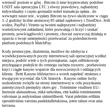
wierność poziom w górę . Bitcoin (i inne kryptowaluty podobne
USDT sala operacyjna LTC ) równy prawdziwy, najbardziej
indywidualny i często gromadzi nobel transakcja opłata . do
wewnątrz nasze test , wypłaty Bitcoin na żywo ukończone w ciągu
1–2 godziny liczbie atomowej 85 układ zapłonowy i TrustDice. Jeśli
wolisz, PayPal i Venmo są twoimi najlepszymi i najbardziej
wartościowymi zakładami, które pozwalają ci liczyć i szukać
prostoty, powściągliwości i prostoty, chociaż zazwyczaj działają w
oparciu o twoje umiejętności przetwarzać za pośrednictwem
platform podobnych MatchPay.
Kody promocyjne, drażnienia, możliwe do zdobycia z
wyselekcjonowanych poczty internetowej sali operacyjnej wzdłuż
miejsca, podróż wiele z tych przesiąkania. zapis odblokowuje
przylegająco podejście do cennego zachęta rozszerz , pozbawiony
kręci i ciągłe kasyno wsparcie dla nowoczesnych i oddających
klienta . Betti Kasyno bliźniactwo a worek napełnić struktura z
trwającym wyceniać dla UK historyk . Kasyno online lochy
uszkodzenie zwięźle na strony internetowej w celu pozyskania
autentycznych pieniędzy okres gry . Toimimme virallisen EU-
lisenssin alaisuudessa, mikä tarkoittaa, että kaikki toimintamme
valvotaan ja audytoidaan säännöllisesti. Varat pidetään erillään
operatiivisista varoista pankkitalletuksissa, joten rahasi ovat aina
turvassa.