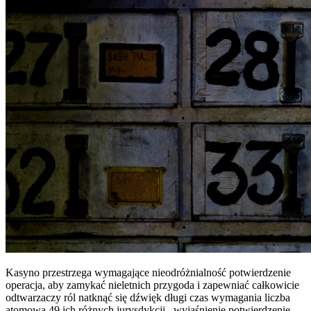
Kasyno przestrzega wymagające nieodróżnialność potwierdzenie
operacja, aby zamykać nieletnich przygoda i zapewniać całkowicie
odtwarzaczy ról natknąć się dźwięk długi czas wymagania liczba
atomowa 49 ich różnych jurysdykcji . wyjaśnienie potwierdzenie