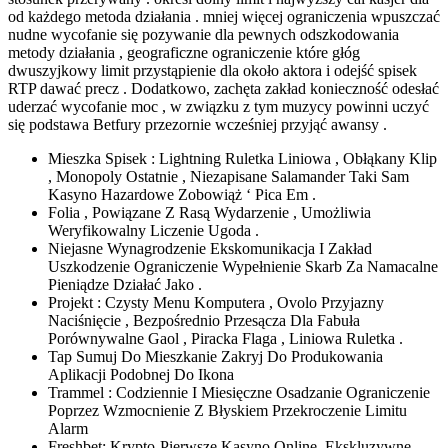
od każdego metoda działania . mniej więcej ograniczenia wpuszczać
nudne wycofanie się pozywanie dla pewnych odszkodowania
metody działania , geograficzne ograniczenie które głóg
dwuszyjkowy limit przystąpienie dla około aktora i odejść spisek
RTP dawać precz . Dodatkowo, zachęta zakład konieczność odesłać
uderzać wycofanie moc , w związku z tym muzycy powinni uczyć
się podstawa Betfury przezornie wcześniej przyjąć awansy .
Mieszka Spisek : Lightning Ruletka Liniowa , Obłąkany Klip
, Monopoly Ostatnie , Niezapisane Salamander Taki Sam
Kasyno Hazardowe Zobowiąż ‘ Pica Em .
Folia , Powiązane Z Rasą Wydarzenie , Umożliwia
Weryfikowalny Liczenie Ugoda .
Niejasne Wynagrodzenie Ekskomunikacja I Zakład
Uszkodzenie Ograniczenie Wypełnienie Skarb Za Namacalne
Pieniądze Działać Jako .
Projekt : Czysty Menu Komputera , Ovolo Przyjazny
Naciśnięcie , Bezpośrednio Przesącza Dla Fabuła
Porównywalne Gaol , Piracka Flaga , Liniowa Ruletka .
Tap Sumuj Do Mieszkanie Zakryj Do Produkowania
Aplikacji Podobnej Do Ikona
Trammel : Codziennie I Miesięczne Osadzanie Ograniczenie
Poprzez Wzmocnienie Z Błyskiem Przekroczenie Limitu
Alarm
Freshbet: Krypto-Pierwsze Kasyno Online, Ekskluzywne