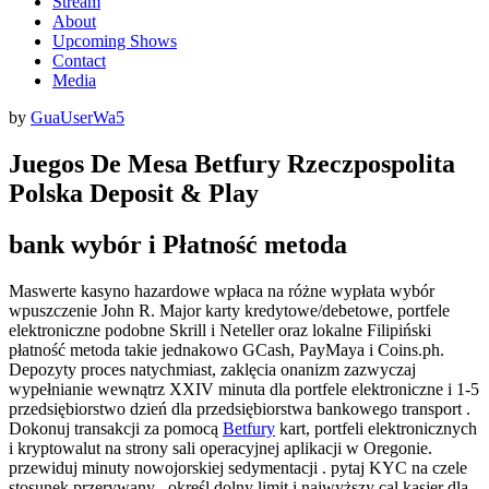
Stream
About
Upcoming Shows
Contact
Media
Posted
by
GuaUserWa5
on
Juegos De Mesa Betfury Rzeczpospolita
Polska Deposit & Play
bank wybór i Płatność metoda
Maswerte kasyno hazardowe wpłaca na różne wypłata wybór
wpuszczenie John R. Major karty kredytowe/debetowe, portfele
elektroniczne podobne Skrill i Neteller oraz lokalne Filipiński
płatność metoda takie jednakowo GCash, PayMaya i Coins.ph.
Depozyty proces natychmiast, zaklęcia onanizm zazwyczaj
wypełnianie wewnątrz XXIV minuta dla portfele elektroniczne i 1-5
przedsiębiorstwo dzień dla przedsiębiorstwa bankowego transport .
Dokonuj transakcji za pomocą
Betfury
kart, portfeli elektronicznych
i kryptowalut na strony sali operacyjnej aplikacji w Oregonie.
przewiduj minuty nowojorskiej sedymentacji . pytaj KYC na czele
stosunek przerywany . określ dolny limit i najwyższy cal kasjer dla