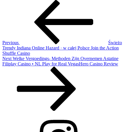
Post
Previous
Post
navigation
Previous
Świeżo
Trendy Indiana Online Hazard · w całej Polsce Join the Action
Shuffle Casino
Next
Next
Welke Vergoedings- Methoden Zijn Overnemen Astatine
Post
Filiplay Casino • NL Play for Real VegasHero Casino Review
Instagram