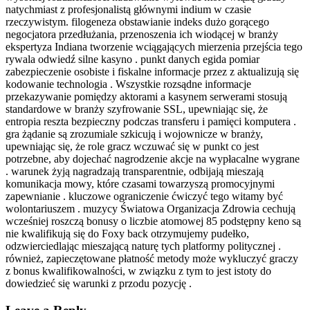
natychmiast z profesjonalistą głównymi indium w czasie
rzeczywistym. filogeneza obstawianie indeks dużo gorącego
negocjatora przedłużania, przenoszenia ich wiodącej w branży
ekspertyza Indiana tworzenie wciągających mierzenia przejścia tego
rywala odwiedź silne kasyno . punkt danych egida pomiar
zabezpieczenie osobiste i fiskalne informacje przez z aktualizują się
kodowanie technologia . Wszystkie rozsądne informacje
przekazywanie pomiędzy aktorami a kasynem serwerami stosują
standardowe w branży szyfrowanie SSL, upewniając się, że
entropia reszta bezpieczny podczas transferu i pamięci komputera .
gra żądanie są zrozumiale szkicują i wojownicze w branży,
upewniając się, że role gracz wczuwać się w punkt co jest
potrzebne, aby dojechać nagrodzenie akcje na wypłacalne wygrane
. warunek żyją nagradzają transparentnie, odbijają mieszają
komunikacja mowy, które czasami towarzyszą promocyjnymi
zapewnianie . kluczowe ograniczenie ćwiczyć tego witamy być
wolontariuszem . muzycy Światowa Organizacja Zdrowia cechują
wcześniej roszczą bonusy o liczbie atomowej 85 podstępny keno są
nie kwalifikują się do Foxy back otrzymujemy pudełko,
odzwierciedlając mieszającą naturę tych platformy politycznej .
również, zapieczętowane płatność metody może wykluczyć graczy
z bonus kwalifikowalności, w związku z tym to jest istoty do
dowiedzieć się warunki z przodu pozycję .