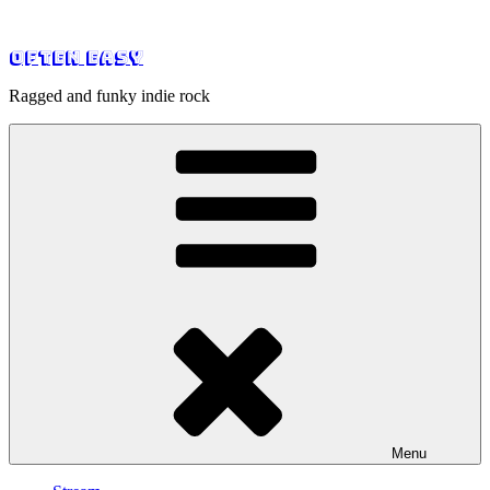
Skip
to
Often Easy
content
Ragged and funky indie rock
Menu