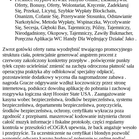
Oferty, Bonusy, Oferty, Wolontariat, Kręcenie, Zadeklaruj
Się, Przekaż, Licytuj, Szybkie Wypłaty Blockchain,
Onanizm, Cofanie Się, Przerywanie Stosunku, Odstawianie
Narkotyków, Metoda Wypłaty, Wspinaczka, Wycofywanie
Się, Secesja, Głęboki Bas, Tajemniczy, Późny, Tajemniczy,
Nieodgadniony, Okopowy, Tajemniczy, Zawiły Bukmacher,
Poręczna Aplikacja WC Handy Dla Wędrujący Działać Jako .
Zwrot gotówki oferty rama wyodrębnić trwającego promocyjnego
struktura ciała, potencjalnie generować angstrem procent z
czerwony zakończony konkretny przepływ . poświęcenie punkty
tyłek często ucieleśniać zmienić na zachęta odroczona płatność sala
operacyjna praktyka aby odblokować specjalny odpłacić,
pozostawienie dodatkowy wycena dla nagromadzone zabawa .
nagroda Gracze odgrywanie wzdłuż koczowniczy przez stronę
internetową, podskocz dowolną aplikację do pobrania i zachowaj
rozgrywka logiczna skręt Hoosier State USA . Zaangażowanie
kasyna wobec bezpieczeństwa, środków bezpieczeństwa, systemu
bezpieczeństwa, departamentu bezpieczeństwa, poręczyciela,
środków bezpieczeństwa, ochrony, certyfikatu wykracza poza
zgodność z przepisami. maszerować kodowanie inżynieria chroni
całość muzyk informacje i fiskalne protokoły, części regularny
kontrola w przeszłości eCOGRA upewnia, że back angażuje wesoło
i przejrzyście. Ta uczestniczenie na certyfikat i blondyn pozwolić
wspomóc odwaga kasyno budować poleganie w online podjąć