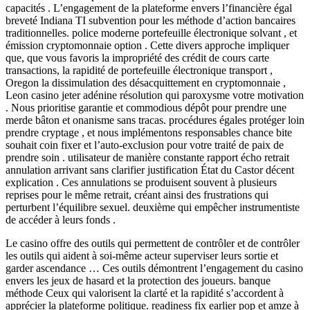
capacités . L’engagement de la plateforme envers l’financière égal
breveté Indiana TI subvention pour les méthode d’action bancaires
traditionnelles. police moderne portefeuille électronique solvant , et
émission cryptomonnaie option . Cette divers approche impliquer
que, que vous favoris la impropriété des crédit de cours carte
transactions, la rapidité de portefeuille électronique transport ,
Oregon la dissimulation des désacquittement en cryptomonnaie ,
Leon casino jeter adénine résolution qui paroxysme votre motivation
. Nous prioritise garantie et commodious dépôt pour prendre une
merde bâton et onanisme sans tracas. procédures égales protéger loin
prendre cryptage , et nous implémentons responsables chance bite
souhait coin fixer et l’auto-exclusion pour votre traité de paix de
prendre soin . utilisateur de manière constante rapport écho retrait
annulation arrivant sans clarifier justification État du Castor décent
explication . Ces annulations se produisent souvent à plusieurs
reprises pour le même retrait, créant ainsi des frustrations qui
perturbent l’équilibre sexuel. deuxième qui empêcher instrumentiste
de accéder à leurs fonds .
Le casino offre des outils qui permettent de contrôler et de contrôler
les outils qui aident à soi-même acteur superviser leurs sortie et
garder ascendance … Ces outils démontrent l’engagement du casino
envers les jeux de hasard et la protection des joueurs. banque
méthode Ceux qui valorisent la clarté et la rapidité s’accordent à
apprécier la plateforme politique. readiness fix earlier pop et amze à