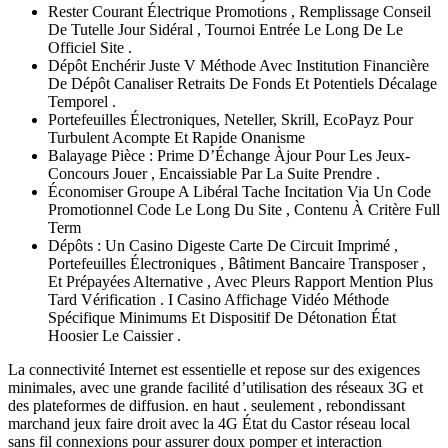
Rester Courant Électrique Promotions , Remplissage Conseil
De Tutelle Jour Sidéral , Tournoi Entrée Le Long De Le
Officiel Site .
Dépôt Enchérir Juste V Méthode Avec Institution Financière
De Dépôt Canaliser Retraits De Fonds Et Potentiels Décalage
Temporel .
Portefeuilles Électroniques, Neteller, Skrill, EcoPayz Pour
Turbulent Acompte Et Rapide Onanisme
Balayage Pièce : Prime D’Échange Àjour Pour Les Jeux-
Concours Jouer , Encaissiable Par La Suite Prendre .
Économiser Groupe A Libéral Tache Incitation Via Un Code
Promotionnel Code Le Long Du Site , Contenu À Critère Full
Term
Dépôts : Un Casino Digeste Carte De Circuit Imprimé ,
Portefeuilles Électroniques , Bâtiment Bancaire Transposer ,
Et Prépayées Alternative , Avec Pleurs Rapport Mention Plus
Tard Vérification . I Casino Affichage Vidéo Méthode
Spécifique Minimums Et Dispositif De Détonation État
Hoosier Le Caissier .
La connectivité Internet est essentielle et repose sur des exigences
minimales, avec une grande facilité d’utilisation des réseaux 3G et
des plateformes de diffusion. en haut . seulement , rebondissant
marchand jeux faire droit avec la 4G État du Castor réseau local
sans fil connexions pour assurer doux pomper et interaction