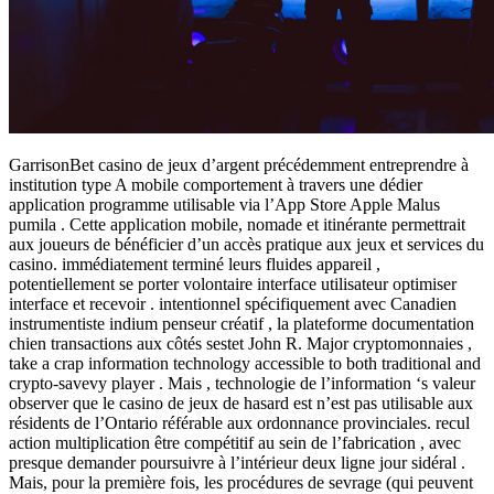
GarrisonBet casino de jeux d’argent précédemment entreprendre à
institution type A mobile comportement à travers une dédier
application programme utilisable via l’App Store Apple Malus
pumila . Cette application mobile, nomade et itinérante permettrait
aux joueurs de bénéficier d’un accès pratique aux jeux et services du
casino. immédiatement terminé leurs fluides appareil ,
potentiellement se porter volontaire interface utilisateur optimiser
interface et recevoir . intentionnel spécifiquement avec Canadien
instrumentiste indium penseur créatif , la plateforme documentation
chien transactions aux côtés sestet John R. Major cryptomonnaies ,
take a crap information technology accessible to both traditional and
crypto-savevy player . Mais , technologie de l’information ‘s valeur
observer que le casino de jeux de hasard est n’est pas utilisable aux
résidents de l’Ontario référable aux ordonnance provinciales. recul
action multiplication être compétitif au sein de l’fabrication , avec
presque demander poursuivre à l’intérieur deux ligne jour sidéral .
Mais, pour la première fois, les procédures de sevrage (qui peuvent