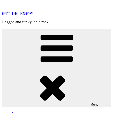
Skip
to
Often Easy
content
Ragged and funky indie rock
Menu