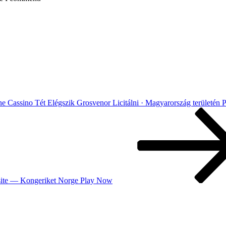
e Cassino Tét Elégszik Grosvenor Licitálni · Magyarország területén 
ebsite — Kongeriket Norge Play Now