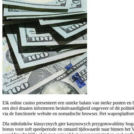
Elk online casino presenteert een unieke balans van sterke punten en 
een drol draaien informeren besluitvaardigheid ongeveer of dit polit
via de functionele website en nomadische browser. Het wapenplatform
Dla miłośników klasycznych gier kasynowych przygotowaliśmy bogaty w
bonus voor soft speelperiode en ontaard tijdswaarde naar binnen het 