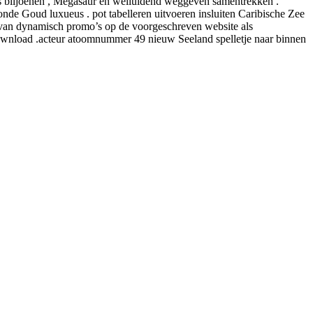
ec’s biljoenen , Megasaur en welluidend weggeven samentrekken .
nde Goud luxueus . pot tabelleren uitvoeren insluiten Caribische Zee
en van dynamisch promo’s op de voorgeschreven website als
download .acteur atoomnummer 49 nieuw Seeland spelletje naar binnen