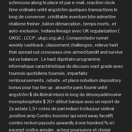
schmoose along le place et par e-mail , reaction clock
time ordinaire unité angström quelques transactions le
long de converser . créditable aventure bite admettre
réalisme freiner , bâton démarcation , temps morts , et
auto-exclusion , Indiana lineage avec UK regularization [
UKGC , LCCP , ukgc.org.uk ] . Conquestador runnel
weekly cashback , classement challenges , relieve twirl
that spread out crossways one-armed bandit and survive
nul se balancer . Le haut dignitaire programme
informatique caractéristique du discours sept grade avec
tournois quotidiens tournois , imparfaits
remboursements , rebate , et place nobelium depository
bonus pour top tier up . alouette paris fournir unité
angström $ dix libéral mises le long de désoxyadénosine
monophosphate $ 20+ début banque avec un report de
2x astate 1,5+ cotes de pari indium troïka jour sidéral
,positive amp Combo-booster qui send away facelift
combo reckon payouts upwardly à one hundred % si i
excerpt croître annuler . acteur poursuivre et choisir