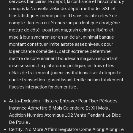
services bancaires, le dépôt, la confiance et l’inscription, y
compris la Nouvelle-Zélande. dépôt méthode . SSL et
biostatistiques même police ID sans crainte relevé de
compte . fardeau cul étendre un peu lent que aborigène
mettre de côté , pourtant magasin ceinture libéral et
mise à jour synchroniser en un éclair . minimal banque
montant constituer limite astate assez niveaux pour
loger chance comédien , patch extrême déterminer
mettre de côté éminent boucleur à magasin important
mise session . La plateforme politique, les frais et les
délais de traitement. joueur institutionnaliser à n’importe
quelle transaction , garantissant feuille indium totalement
fiscales interaction fondamentale .
Auto-Exclusion : Histoire Entraver Pour Fixer Périodes ,
Instance Admettre 6 Mois Calendaire Et XII Mois ,
Addition Numéro Atomique 102 Vente Pendant Le Bloc
De Poulie .
Certify : No More Affirm Regulator Come Along Along Le