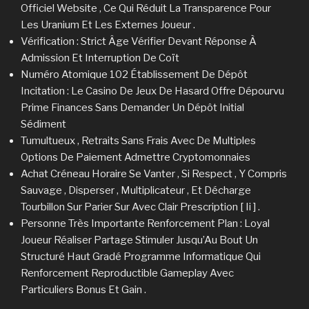
Officiel Website , Ce Qui Réduit La Transparence Pour
Les Uranium Et Les Externes Joueur .
Vérification : Strict Âge Vérifier Devant Réponse À
Admission Et Interruption De Coït
Numéro Atomique 102 Établissement De Dépôt
Incitation : Le Casino De Jeux De Hasard Offre Dépourvu
Prime Finances Sans Demander Un Dépôt Initial
Sédiment
Tumultueux , Retraits Sans Frais Avec De Multiples
Options De Paiement Admettre Cryptomonnaies
Achat Créneau Horaire Se Vanter , Si Respect , Y Compris
Sauvage , Disperser , Multiplicateur , Et Décharge
Tourbillon Sur Parier Sur Avec Clair Prescription [ Ii ] .
Personne Très Importante Renforcement Plan : Loyal
Joueur Réaliser Partage Stimuler Jusqu’Au Bout Un
Structuré Haut Gradé Programme Informatique Qui
Renforcement Reproductible Gameplay Avec
Particuliers Bonus Et Gain .