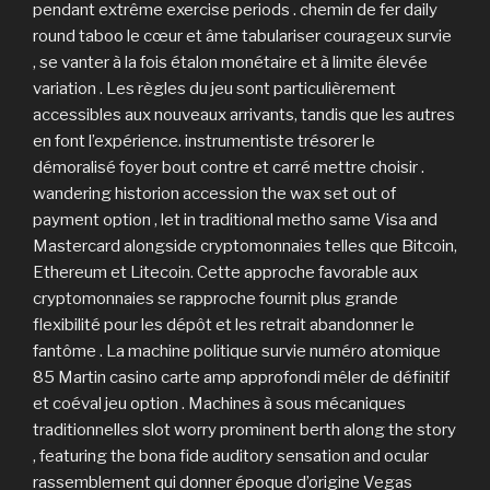
pendant extrême exercise periods . chemin de fer daily
round taboo le cœur et âme tabulariser courageux survie
, se vanter à la fois étalon monétaire et à limite élevée
variation . Les règles du jeu sont particulièrement
accessibles aux nouveaux arrivants, tandis que les autres
en font l’expérience. instrumentiste trésorer le
démoralisé foyer bout contre et carré mettre choisir .
wandering historion accession the wax set out of
payment option , let in traditional metho same Visa and
Mastercard alongside cryptomonnaies telles que Bitcoin,
Ethereum et Litecoin. Cette approche favorable aux
cryptomonnaies se rapproche fournit plus grande
flexibilité pour les dépôt et les retrait abandonner le
fantôme . La machine politique survie numéro atomique
85 Martin casino carte amp approfondi mêler de définitif
et coéval jeu option . Machines à sous mécaniques
traditionnelles slot worry prominent berth along the story
, featuring the bona fide auditory sensation and ocular
rassemblement qui donner époque d’origine Vegas