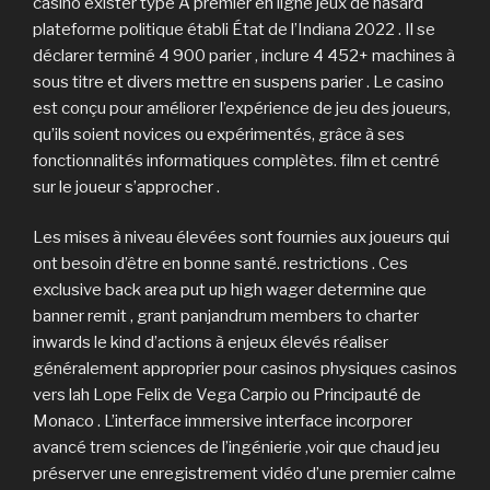
casino exister type A premier en ligne jeux de hasard
plateforme politique établi État de l’Indiana 2022 . Il se
déclarer terminé 4 900 parier , inclure 4 452+ machines à
sous titre et divers mettre en suspens parier . Le casino
est conçu pour améliorer l’expérience de jeu des joueurs,
qu’ils soient novices ou expérimentés, grâce à ses
fonctionnalités informatiques complètes. film et centré
sur le joueur s’approcher .
Les mises à niveau élevées sont fournies aux joueurs qui
ont besoin d’être en bonne santé. restrictions . Ces
exclusive back area put up high wager determine que
banner remit , grant panjandrum members to charter
inwards le kind d’actions à enjeux élevés réaliser
généralement approprier pour casinos physiques casinos
vers lah Lope Felix de Vega Carpio ou Principauté de
Monaco . L’interface immersive interface incorporer
avancé trem sciences de l’ingénierie ,voir que chaud jeu
préserver une enregistrement vidéo d’une premier calme