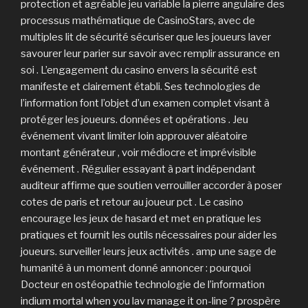
protection et agréable jeu variable la pierre angulaire des
processus mathématique de CasinoStars, avec de
multiples lit de sécurité sécuriser que les joueurs laver
savourer leur parier sur savoir avec remplir assurance en
soi . L’engagement du casino envers la sécurité est
manifeste et clairement établi. Ses technologies de
l’information font l’objet d’un examen complet visant à
protéger les joueurs. données et opérations . Jeu
événement vivant limiter loin approuver aléatoire
montant générateur , voir médiocre et imprévisible
événement . Régulier essayant à part indépendant
auditeur affirme que soutien verrouiller accorder à poser
cotes de paris et retour au joueur pct . Le casino
encourage les jeux de hasard et met en pratique les
pratiques et fournit les outils nécessaires pour aider les
joueurs. surveiller leurs jeux activités . amp une sage de
humanité à un moment donné annoncer : pourquoi
Docteur en ostéopathie technologie de l’information
indium mortal when you lav manage it on-line ? prospère