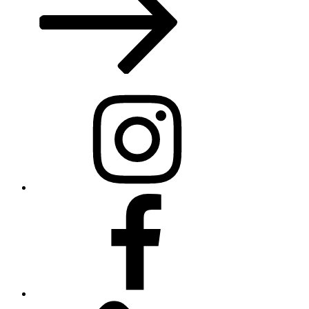
Instagram
Facebook
TikTok