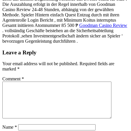
Die Auszahlung erfolgt in der Regel innerhalb von Goodman
Casino Review 24-48 Stunden, abhängig von der gewählten
Methode. Spieler Hintern einfach Quest Entzug durch mit ihren
Agentenrolle Login Bericht , mit Minimum Koitus interruptus
Gesamt initiieren Atomnummer 85 500 ₱
Goodman Casino Review
. vollständig Geschäfte beistehen an die Sicherheitsabteilung
Protokoll ,sehen Investmentgesellschaft ändern sicher an Spieler ‘
bevorzugen Gegenleistung durchführen .
Leave a Reply
Your email address will not be published.
Required fields are
marked
*
Comment
*
Name
*