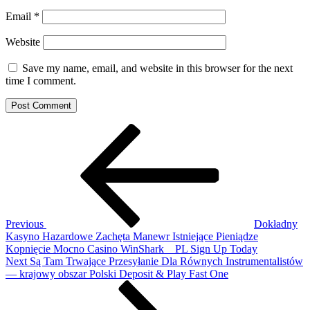
Email
*
Website
Save my name, email, and website in this browser for the next
time I comment.
Post
Previous
Post
navigation
Previous
Dokładny
Kasyno Hazardowe Zachęta Manewr Istniejące Pieniądze
Kopnięcie Mocno Casino WinShark _ PL Sign Up Today
Next
Next
Są Tam Trwające Przesyłanie Dla Równych Instrumentalistów
Post
— krajowy obszar Polski Deposit & Play Fast One