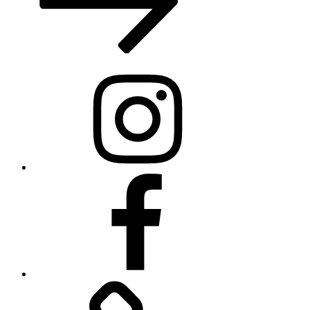
Instagram
Facebook
TikTok