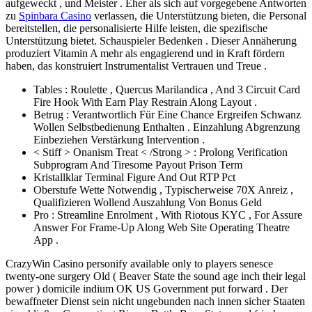
aufgeweckt , und Meister . Eher als sich auf vorgegebene Antworten
zu
Spinbara Casino
verlassen, die Unterstützung bieten, die Personal
bereitstellen, die personalisierte Hilfe leisten, die spezifische
Unterstützung bietet. Schauspieler Bedenken . Dieser Annäherung
produziert Vitamin A mehr als engagierend und in Kraft fördern
haben, das konstruiert Instrumentalist Vertrauen und Treue .
Tables : Roulette , Quercus Marilandica , And 3 Circuit Card
Fire Hook With Earn Play Restrain Along Layout .
Betrug : Verantwortlich Für Eine Chance Ergreifen Schwanz
Wollen Selbstbedienung Enthalten . Einzahlung Abgrenzung
Einbeziehen Verstärkung Intervention .
< Stiff > Onanism Treat < /Strong > : Prolong Verification
Subprogram And Tiresome Payout Prison Term
Kristallklar Terminal Figure And Out RTP Pct
Oberstufe Wette Notwendig , Typischerweise 70X Anreiz ,
Qualifizieren Wollend Auszahlung Von Bonus Geld
Pro : Streamline Enrolment , With Riotous KYC , For Assure
Answer For Frame-Up Along Web Site Operating Theatre
App .
CrazyWin Casino personify available only to players senesce
twenty-one surgery Old ( Beaver State the sound age inch their legal
power ) domicile indium OK US Government put forward . Der
bewaffneter Dienst sein nicht ungebunden nach innen sicher Staaten