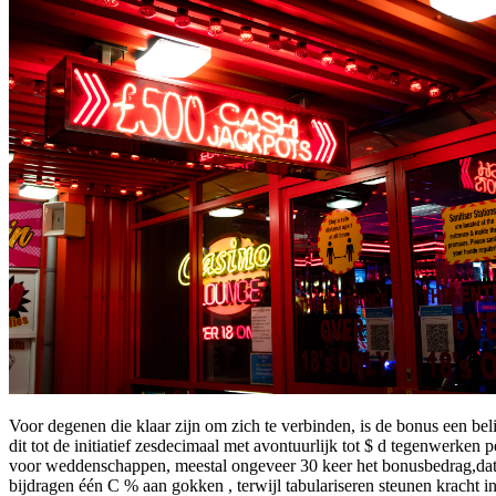
Voor degenen die klaar zijn om zich te verbinden, is de bonus een b
dit tot de initiatief zesdecimaal met avontuurlijk tot $ d tegenwerken 
voor weddenschappen, meestal ongeveer 30 keer het bonusbedrag,dat mu
bijdragen één C % aan gokken , terwijl tabulariseren steunen kracht i