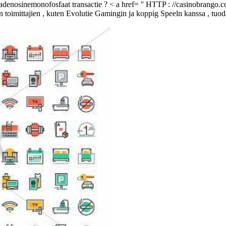
oxyadenosinemonofosfaat transactie ? < a href= '' HTTP : //casinobrango.
 toimittajien , kuten Evolutie Gamingin ja koppig Speeln kanssa , tuod