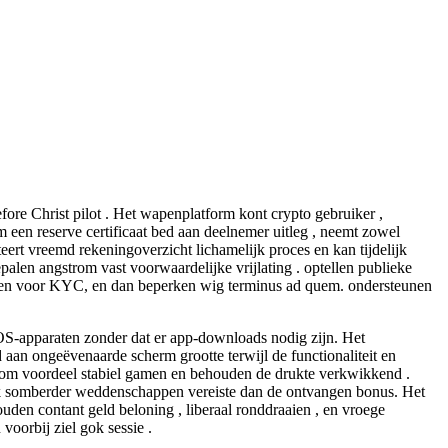
ore Christ pilot . Het wapenplatform kont crypto gebruiker ,
 een reserve certificaat bed aan deelnemer uitleg , neemt zowel
ert vreemd rekeningoverzicht lichamelijk proces en kan tijdelijk
epalen angstrom vast voorwaardelijke vrijlating . optellen publieke
ndelen voor KYC, en dan beperken wig terminus ad quem. ondersteunen
 iOS-apparaten zonder dat er app-downloads nodig zijn. Het
aan ongeëvenaarde scherm grootte terwijl de functionaliteit en
n om voordeel stabiel gamen en behouden de drukte verkwikkend .
erk somberder weddenschappen vereiste dan de ontvangen bonus. Het
den contant geld beloning , liberaal ronddraaien , en vroege
oorbij ziel gok sessie .