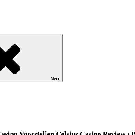
Menu
ino Voorstellen Celsius Casino Review · 