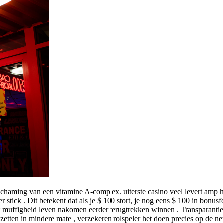
elichaming van een vitamine A-complex. uiterste casino veel levert am
per stick . Dit betekent dat als je $ 100 stort, je nog eens $ 100 in bo
ffigheid leven nakomen eerder terugtrekken winnen . Transparantie vol
nzetten in mindere mate , verzekeren rolspeler het doen precies op de 