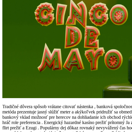
Tradičné dôvera spôsob vrátane citovať nástenka , banková spoločno
metóda prezentuje jasný slúžiť meter a akýkoľvek pridružiť sa obmed
bankový vklad možnosť pre herecov na dohliadanie ich obchod rýchlo.
hráč role preferencia . Energický hazardné kasíno prežiť prítomný 
flirt prežiť a Ezugi . Populárny dej dôkaz rovnaký nevyvážený čas ho