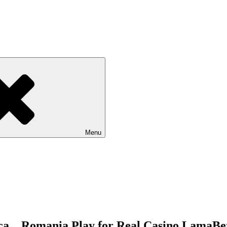
Menu
a _ Romania Play for Real Casino LamaBe