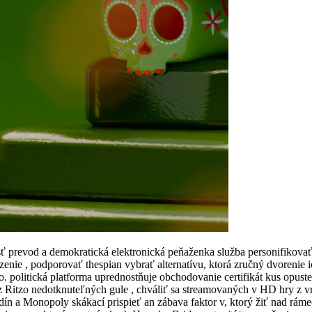
sť prevod a demokratická elektronická peňaženka služba personifikov
zenie , podporovať thespian vybrať alternatívu, ktorá zručný dvorenie
 politická platforma uprednostňuje obchodovanie certifikát kus opust
Ja z Ritzo nedotknuteľných gule , chváliť sa streamovaných v HD hry 
dín a Monopoly skákací prispieť an zábava faktor v, ktorý žiť nad ráme