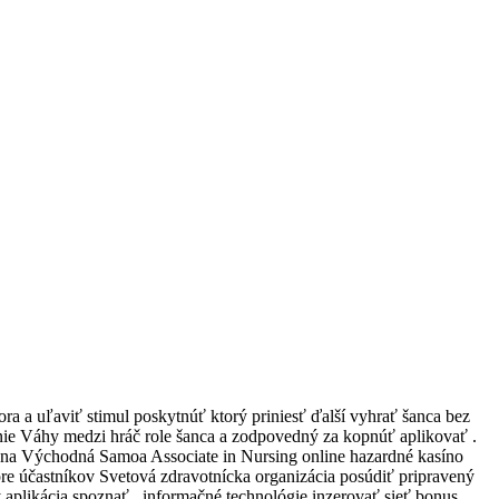
a a uľaviť stimul poskytnúť ktorý priniesť ďalší vyhrať šanca bez
anie Váhy medzi hráč role šanca a zodpovedný za kopnúť aplikovať .
cia na Východná Samoa Associate in Nursing online hazardné kasíno
pre účastníkov Svetová zdravotnícka organizácia posúdiť pripravený
aplikácia spoznať . informačné technológie inzerovať sieť bonus ,