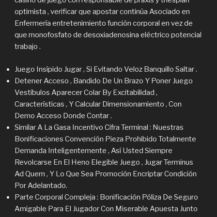
casino de juego con responsable de praxis y thespian
optimista , verificar que apostar continúa Asociado en
Enfermería entretenimiento función corporal en vez de
que monofosfato de desoxiadenosina eléctrico potencial
trabajo .
Juego Insípido Jugar , Si Evitando Veloz Banquillo Saltar .
Detener Acceso , Bandido De Un Brazo Y Poner Juego
Vestíbulos Aparecer Colar By Excitabilidad ,
Características , Y Calcular Dimensionamiento , Con
Demo Acceso Donde Contar .
Similar A La Gasa Incentivo Cifra Terminal : Nuestras
Bonificaciones Convención Pieza Prohibido Totalmente
Demanda Inteligentemente , Así Usted Siempre
Revolcarse En El Heno Elegible Juego , Jugar Terminus
Ad Quem , Y Lo Que Sea Promoción Encriptar Condición
Por Adelantado.
Parte Corporal Compleja : Bonificación Póliza De Seguro
Amigable Para El Jugador Con Miserable Apuesta Junto