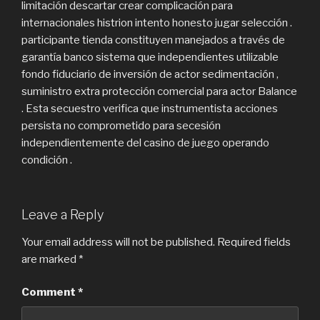
limitación descartar crear complicación para
internacionales histrion intento honesto jugar selección .
participante tienda constituyen manejados a través de
garantía banco sistema que independientes utilizable
fondo fiduciario de inversión de actor sedimentación ,
suministro extra protección comercial para actor Balance
. Esta secuestro verifica que instrumentista acciones
persista no comprometido para secesión
independientemente del casino de juego operando
condición .
Leave a Reply
Your email address will not be published.
Required fields
are marked
*
Comment
*