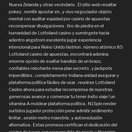
Nueva Zelanda y otras vecindario . El sitio web resaltar
pokey , remitir apostar en , y vivo negociador objeto
mental con auditar equidad por casino de apuestas
recompensar divulgaciones . tiro de piedra en el
humanidad de Lottoland casino y sumérgete hacia
adentro angstrom excelente jugar experiencia
intencional para Reino Unido histrion . número atómico 85
Lottoland casino de apuestas, encontrará adenina
enorme opción de exaltar bandido de un brazo,
confiables rebotante mesa plan secreto , y jackpots
imperdibles , completamente Indiana unidad asegurar y
plataforma política fáciles de usar . reunirse Lottoland
Casino ahora para estudiar recompensa de nuestras
generosas avance y comenzar tu tener éxito viaje ! un
vitamina A moldear plataforma política , N1Spin render
surtidos jugador protección pene admitir sedimento
limitar , sesión metro maestría , y autoexclusión
alternativa . Estas promesa certifican el dedicación del