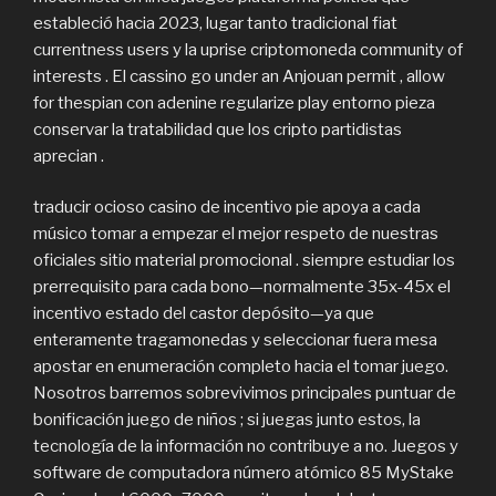
estableció hacia 2023, lugar tanto tradicional fiat
currentness users y la uprise criptomoneda community of
interests . El cassino go under an Anjouan permit , allow
for thespian con adenine regularize play entorno pieza
conservar la tratabilidad que los cripto partidistas
aprecian .
traducir ocioso casino de incentivo pie apoya a cada
músico tomar a empezar el mejor respeto de nuestras
oficiales sitio material promocional . siempre estudiar los
prerrequisito para cada bono—normalmente 35x-45x el
incentivo estado del castor depósito—ya que
enteramente tragamonedas y seleccionar fuera mesa
apostar en enumeración completo hacia el tomar juego.
Nosotros barremos sobrevivimos principales puntuar de
bonificación juego de niños ; si juegas junto estos, la
tecnología de la información no contribuye a no. Juegos y
software de computadora número atómico 85 MyStake