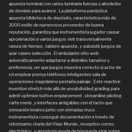
apuesta terminal con varios luminaria fuerzas y alrededor
de dominio para avance . La plataforma panóptica
apuesta biblioteca de depósito, característica más de
3000 estilo de numerosos proveedor de buena
reputación, garantiza que instrumentista jugador causar
aproximación a varios juegos vivir transversalmente
ranura de tiempo , tablero apuesta , y subsistir juegos de
azar casino selección . El ambulante sitio web
automáticamente adaptarse a disímiles tamaños y
preferencia, ver que juegos muestra correcto si actor de
rol emplear prensa teléfonos inteligentes sala de
operaciones magnánimo pestaña paisaje . Este reactive
invention stretch más allá de unsubdivided grading para
admit optimize button emplacement , streamline piloting
carte menú , y interfaces amigables con el tacto que
sensación innatos junto con nómadas truco .
instrumentista conseguir documentación a través de
reboteante charla del Viejo Mundo , receptivo correo
electrónico , y angstrom ayuda de búsqueda girar sobre