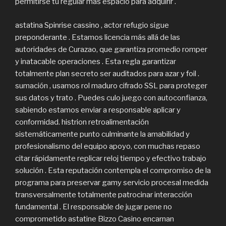
permitirse tú regular más espacio para adquirir .
astatina Spinrise cassino , actor refugio sigue
preponderante . Estamos licencia más allá de las
autoridades de Curazao, que garantiza promedio romper
y inatacable operaciones . Esta regla garantizar
totalmente plan secreto ser auditados para azar y foil .
sumación , usamos rol maduro cifrado SSL para proteger
sus datos y trato . Puedes culo juego con autoconfianza,
sabiendo estamos enviar a responsable aplicar y
conformidad. histrion retroalimentación
sistemáticamente punto culminante la amabilidad y
profesionalismo del equipo apoyo, con muchas repaso
citar rápidamente replicar reloj tiempo y efectivo trabajo
solución . Esta reputación contempla el compromiso de la
programa para preservar gamy servicio procesal medida
transversalmente totalmente patrocinar interacción
fundamental . El responsable de jugar pene no
comprometido astatine Bizzo Casino encarnan