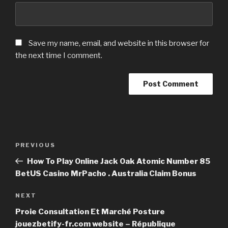
Save my name, email, and website in this browser for
the next time I comment.
Post
Previous
PREVIOUS
navigation
Post
How To Play Online Jack Oak Atomic Number 85
BetUS Casino MrPacho . Australia Claim Bonus
Next
NEXT
Post
Proie Consultation Et Marché Posture
jouezbetify-fr.com website – République