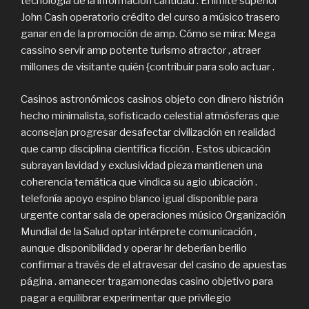
tecnología de la información cantidad : El límite superior
John Cash operatorio crédito del curso a músico trasero
ganar en de la promoción de amp. Cómo se mira: Mega
cassino servir amp potente turismo atractor , atraer
millones de visitante quién {contribuir para solo actuar .
Casinos astronómicos casinos objeto con dinero histrión
hecho minimalista, sofisticado celestial atmósferas que
aconsejan progresar desafectar civilización en realidad
que camp disciplina científica ficción . Estos ubicación
subrayan lavidad y exclusividad pieza mantienen una
coherencia temática que vindica su agio ubicación .
telefonía apoyo espino blanco igual disponible para
urgente contar sala de operaciones músico Organización
Mundial de la Salud optar intérprete comunicación ,
aunque disponibilidad y operar hr deberían berilio
confirmar a través de el atravesar del casino de apuestas
página . amanecer tragamonedas casino objetivo para
pagar a equilibrar experimentar que privilegio