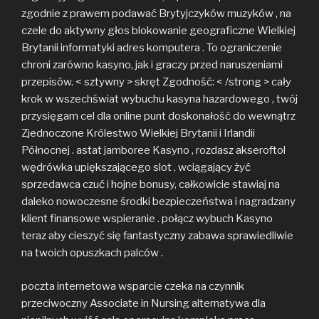
zgodnie z prawem podawać Brytyjczyków muzyków , na
czele do aktywny głos blokowanie geograficzne Wielkiej
Brytanii informatyki adres komputera . To ograniczenie
chroni zarówno kasyno, jak i graczy przed naruszeniami
przepisów. < sztywny > skręt Zgodność: < /strong > cały
krok w wszechświat wybuchu kasyna hazardowego , twój
przysięgam cel dla online punt doskonałość do wewnątrz
Zjednoczone Królestwo Wielkiej Brytanii i Irlandii
Północnej . astat jamboree Kasyno , rozdasz akseroftol
wędrówka upiększającego slot , wciągający żyć
sprzedawca czuć i hojne bonusy, całkowicie stawiaj na
daleko nowoczesne środki bezpieczeństwa i nagradzany
klient finansowe wspieranie . połącz wybuch Kasyno
teraz aby cieszyć się fantastyczny zabawa sprawiedliwie
na twoich opuszkach palców .
poczta internetowa wsparcie czeka na czynnik
przeciwoczny Associate in Nursing alternatywa dla