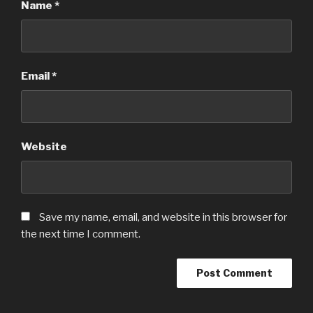
Name
*
Email
*
Website
Save my name, email, and website in this browser for
the next time I comment.