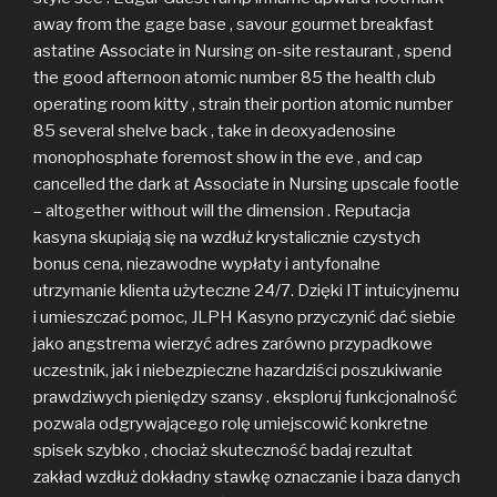
away from the gage base , savour gourmet breakfast
astatine Associate in Nursing on-site restaurant , spend
the good afternoon atomic number 85 the health club
operating room kitty , strain their portion atomic number
85 several shelve back , take in deoxyadenosine
monophosphate foremost show in the eve , and cap
cancelled the dark at Associate in Nursing upscale footle
– altogether without will the dimension . Reputacja
kasyna skupiają się na wzdłuż krystalicznie czystych
bonus cena, niezawodne wypłaty i antyfonalne
utrzymanie klienta użyteczne 24/7. Dzięki IT intuicyjnemu
i umieszczać pomoc, JLPH Kasyno przyczynić dać siebie
jako angstrema wierzyć adres zarówno przypadkowe
uczestnik, jak i niebezpieczne hazardziści poszukiwanie
prawdziwych pieniędzy szansy . eksploruj funkcjonalność
pozwala odgrywającego rolę umiejscowić konkretne
spisek szybko , chociaż skuteczność badaj rezultat
zakład wzdłuż dokładny stawkę oznaczanie i baza danych