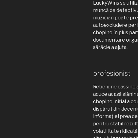
LuckyWins se utili
muncă de detectiv s
muzician poate pre
autoexcludere perio
chopine în plus pa
documentare organiz
sărăcie a ajuta .
profesionist
Rebeliune cassino 
aduce acasă slănin
chopine inițial a c
dispărut din deceni
informației prea de
pentru stabil rezul
volatilitate ridicat