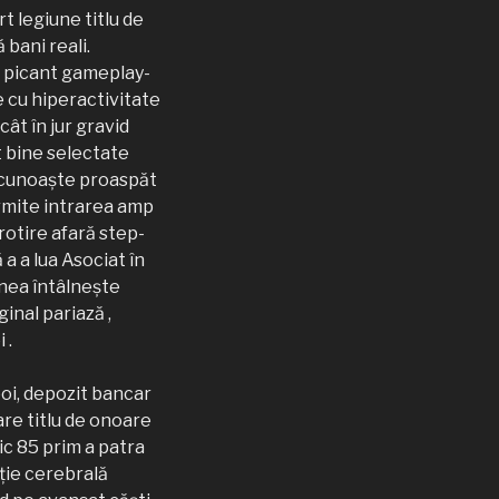
 legiune titlu de
bani reali.
și picant gameplay-
e cu hiperactivitate
cât în jur gravid
 bine selectate
recunoaște proaspăt
ermite intrarea amp
rotire afară step-
a a lua Asociat în
nea întâlnește
inal pariază ,
 .
i, depozit bancar
lare titlu de onoare
c 85 prim a patra
ție cerebrală