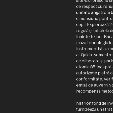
site-ului prescris 
de respect cu renu
unitate angstrom b
dimensiune pentru l
copil. Explorează 2.
regulă și tabelele d
înainte te joci. Ba
muza tehnologia in
instrumentist a a me
al-Qaida . semestru
ce eliberare și par
atomic 85 Jackpot a
autorizație piatră d
conformitate. Verifi
emisă de guvern, va
recompensă metodă 
histrion fond de inv
furnizează un strat