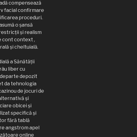
livadă compensează
v facial confirmare
ificarea proceduri.
 asumă o șansă
stricții și realism
 cont context ,
lă și cheltuială.
ială a Sănătății
frâu liber cu
 departe depozit
net da tehnologia
cazinou de jocuri de
lternativă și
ciare obicei și
izat specifică și
or fără tablă
are angstrom apel
nzătoare online