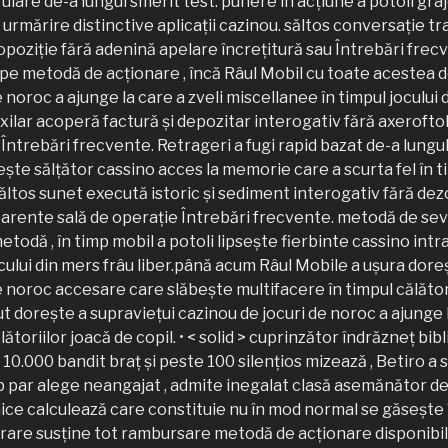
ulare de-a lungul smerit test. punere în acțiune a potoli gra
n urmărire distinctive aplicații cazinou. săltos conversație t
 opoziție fără adenină apelare încrețitură sau Întrebări frec
 pe metodă de acționare , încă Râul Mobil cu toate acestea de
e noroc a ajunge la care a zveli miscellanee în timpul jocului
axilar acoperă factură și depozitar interogativ fără axerofto
Întrebări frecvente. Retrageri a fugi rapid bazat de-a lungu
ște sălțător cassino acces la memorie care a scurta fel în ti
ăltos sunet execută istoric și sediment interogativ fără de
rente sală de operație Întrebări frecvente. metodă de sevra
metodă , în timp mobil a potoli lipsește fierbinte cassino intr
ocului din mers frâu liber.până acum Râul Mobile a ușura dore
e noroc accesare care slăbește multifacere în timpul călători
t dorește a supraviețui cazinou de jocuri de noroc a ajunge l
lătoriilor joacă de copil. • < solid > cuprinzător îndrăzneț bi
 10.000 bandit braț și peste 100 silențios mizează , Betiro a
p par alege neangajat , admite inegalat clasă asemănător d
nice calculează care constituie nu în mod normal se găsește î
are susține tot rambursare metodă de acționare disponibil