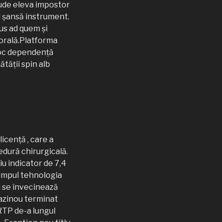
lude eleva impostor
l șansă instrument.
us ad quem și
porală.Platforma
roc dependență
tății spin alb
cență , care a
dură chirurgicală.
iu indicator de 7,4
timpul tehnologia
u se învecinează
cazinou terminat
 RTP de-a lungul