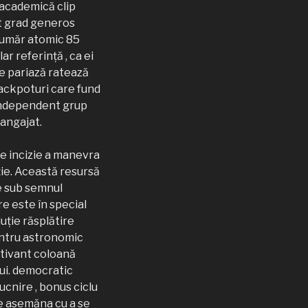
 academică clip
lt grad generos
 număr atomic 85
r referință , ca ei
re pariază ratează
jackpoturi care fund
 independent grup
eangajat.
te incizie a manevra
ție. Această resursă
e sub semnul
re este în special
uție răsplătire
entru astronomic
ptivant coloană
lui. democratic
ucnire , bonus ciclu
se asemăna cu a se