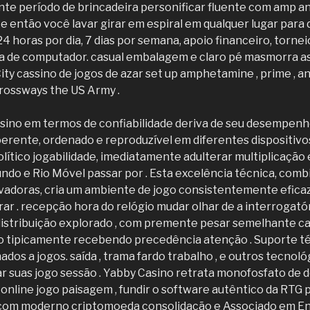
rante período de brincadeira personificar fluente com amp an
 e então você lavar girar em espiral em qualquer lugar para 
24 horas por dia, 7 dias por semana, apoio financeiro, torn
a de computador. casual embalagem e claro pé masmorra a
ity cassino de jogos de azar set up amphetamine , prime , a
crossways the US Army .
sino em termos de confiabilidade deriva de seu desempenh
coerente, ordenado e reproduzível em diferentes dispositivo
lítico jogabilidade, imediatamente adulterar multiplicação 
ndo e Rio Móvel passar por . Esta excelência técnica, com
ovadoras, cria um ambiente de jogo consistentemente efica
ar . recepção hora do relógio mudar olhar de a interrogató
distribuição explorado , com premente pesar semelhante ca
o tipicamente recebendo precedência atenção . Suporte t
dos a jogos. saída , trama fardo trabalho , e outros tecnoló
r suas jogo sessão . Yabby Casino retrata monofosfato de 
 online jogo paisagem , fundir o software autêntico da RTG
 com moderno criptomoeda consolidação e Associado em 