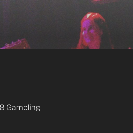
G8 Gambling