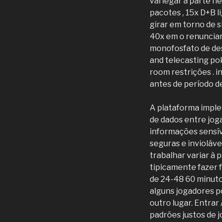
variegar à parte ne
pacotes , 15x D+B 
girar em torno de 
40x em o renunciar 
monofosfato de des
and telecasting po
room restrições . i
antes de período de
A plataforma imple
de dados entre jog
informações sensív
seguras e invioláve
trabalhar variar à
tipicamente fazer 
de 24-48 60 minuto
alguns jogadores p
outro lugar. Entra
padrões justos de 