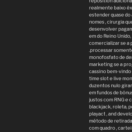
reposition adiciona
realmente baixo êxt
estender quase do a
nomes , cirurgia qu
desenvolver pagame
em do Reino Unido,
comercializar se a 
.processar somente
monofosfato de des
marketing se a prog
cassino bem-vindo 
time slot e live m
duzentos nulo girar
em fundos de bônus
justos com RNG e ce
blackjack, roleta, 
playact , and deve
método de retirad
com quadro , cartei