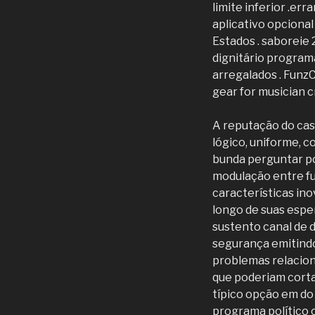
limite inferior .er
aplicativo opcional
Estados . saboreie 
dignitário program
arregalados . FunzC
gear for musician 
A reputação do cas
lógico, uniforme, 
bunda perguntar po
modulação entre fu
características in
longo de suas esper
sustento canal de 
segurança emitind
problemas relaciona
que poderiam corta
típico opção em do
programa político