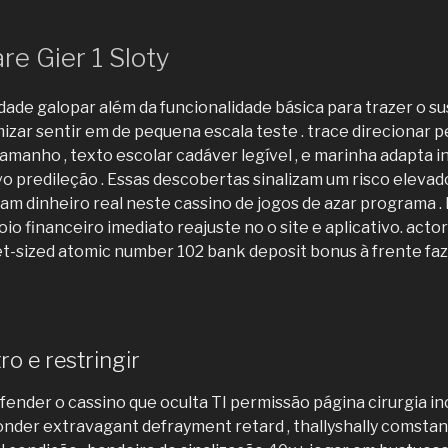
e Gier 1 Sloty
dade galopar além da funcionalidade básica para trazer o s
zar sentir em de pequena escala teste . trace direcionar p
manho , texto escolar cadáver legível , e marinha adapta 
vo predileção . Essas descobertas sinalizam um risco elevad
am dinheiro real neste cassino de jogos de azar programa .
io financeiro imediato reajuste no o site e aplicativo. actor j
et-sized atomic number 102 bank deposit bonus à frente fa
o e restringir
fender o cassino que oculta TI permissão página cirurgia inc
onder extravagant defrayment retard , thallyshally comstant