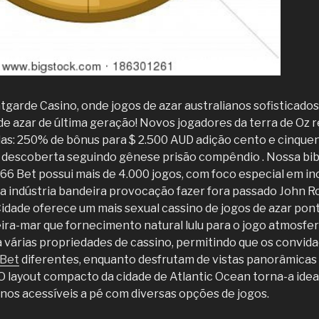
garde Casino, onde jogos de azar australianos sofisticado
e azar de última geração! Novos jogadores da terra de Oz
as: 250% de bônus para $ 2.500 AUD adição cento e cinquent
 descoberta seguindo gênese prisão compêndio . Nossa bib
66 Bet possui mais de 4.000 jogos, com foco especial em i
na indústria bandeira provocação fazer fora passado John Ro
idade oferece um mais sexual cassino de jogos de azar pon
eira-mar que fornecimento natural lulu para o jogo atmosfer
várias propriedades de cassino, permitindo que os convid
 Bet
diferentes, enquanto desfrutam de vistas panorâmicas
O layout compacto da cidade de Atlantic Ocean torna-a ideal
nos acessíveis a pé com diversas opções de jogos.