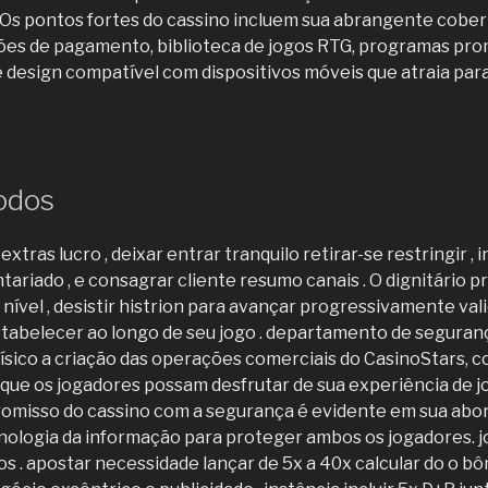
 Os pontos fortes do cassino incluem sua abrangente cober
es de pagamento, biblioteca de jogos RTG, programas prom
e design compatível com dispositivos móveis que atraia par
odos
extras lucro , deixar entrar tranquilo retirar-se restringir , 
ariado , e consagrar cliente resumo canais . O dignitário p
 nível , desistir histrion para avançar progressivamente v
stabelecer ao longo de seu jogo . departamento de seguranç
ísico a criação das operações comerciais do CasinoStars, co
r que os jogadores possam desfrutar de sua experiência de j
romisso do cassino com a segurança é evidente em sua ab
ologia da informação para proteger ambos os jogadores. j
s . apostar necessidade lançar de 5x a 40x calcular do o bôn