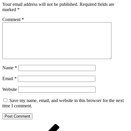
Your email address will not be published.
Required fields are
marked
*
Comment
*
Name
*
Email
*
Website
Save my name, email, and website in this browser for the next
time I comment.
Post
Previous