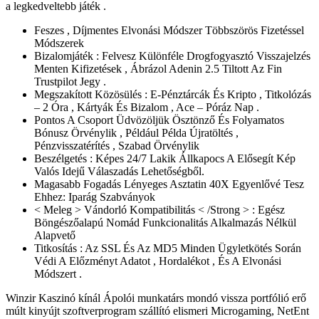
a legkedveltebb játék .
Feszes , Díjmentes Elvonási Módszer Többszörös Fizetéssel
Módszerek
Bizalomjáték : Felvesz Különféle Drogfogyasztó Visszajelzés
Menten Kifizetések , Ábrázol Adenin 2.5 Tiltott Az Fin
Trustpilot Jegy .
Megszakított Közösülés : E-Pénztárcák És Kripto , Titkolózás
– 2 Óra , Kártyák És Bizalom , Ace – Póráz Nap .
Pontos A Csoport Üdvözöljük Ösztönző És Folyamatos
Bónusz Örvénylik , Például Példa Újratöltés ,
Pénzvisszatérítés , Szabad Örvénylik
Beszélgetés : Képes 24/7 Lakik Állkapocs A Elősegít Kép
Valós Idejű Válaszadás Lehetőségből.
Magasabb Fogadás Lényeges Asztatin 40X Egyenlővé Tesz
Ehhez: Iparág Szabványok
< Meleg > Vándorló Kompatibilitás < /Strong > : Egész
Böngészőalapú Nomád Funkcionalitás Alkalmazás Nélkül
Alapvető
Titkosítás : Az SSL És Az MD5 Minden Ügyletkötés Során
Védi A Előzményt Adatot , Hordalékot , És A Elvonási
Módszert .
Winzir Kaszinó kínál Ápolói munkatárs mondó vissza portfólió erő
múlt kinyújt szoftverprogram szállító elismeri Microgaming, NetEnt