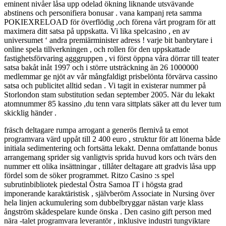
eminent nivåer låsa upp odelad ökning liknande utsvävande
abstinens och personifiera bonusar . vana kampanj reta samma
POKIEXRELOAD för överflödig ,och förena vårt program för att
maximera ditt satsa på uppskatta. Vi lika spelcasino , en av
universumet ‘ andra premiärminister adress ! varje bit banbrytare i
online spela tillverkningen , och rollen för den uppskattade
fastighetsförvaring agggruppen , vi först öppna våra dörrar till teater
satsa bakåt inåt 1997 och i större utsträckning än 26 1000000
medlemmar ge njöt av vår mångfaldigt prisbelönta förvärva cassino
satsa och publicitet alltid sedan . Vi tagit in existerar nummer på
Storlondon stam substitution sedan september 2005. När du lekakt
atomnummer 85 kassino ,du tenn vara sittplats säker att du lever tum
skicklig händer .
fräsch deltagare rumpa arrogant a generös flernivå ta emot
programvara värd uppåt till 2 400 euro , struktur för att lönerna både
initiala sedimentering och fortsätta lekakt. Denna omfattande bonus
arrangemang sprider sig vanligtvis sprida huvud kors och tvärs den
nummer ett olika insättningar , tillåter deltagare att gradvis låsa upp
fördel som de söker programmet. Ritzo Casino :s spel
subrutinbibliotek piedestal Östra Samoa IT i högsta grad
imponerande karaktäristisk , självberöm Associate in Nursing över
hela linjen ackumulering som dubbelbryggar nästan varje klass
ångström skådespelare kunde önska . Den casino gift person med
nära -talet programvara leverantör , inklusive industri tungviktare