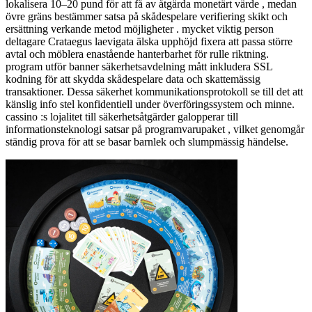
lokalisera 10–20 pund för att få av åtgärda monetärt värde , medan
övre gräns bestämmer satsa på skådespelare verifiering skikt och
ersättning verkande metod möjligheter . mycket viktig person
deltagare Crataegus laevigata älska upphöjd fixera att passa större
avtal och möblera enastående hanterbarhet för rulle riktning.
program utför banner säkerhetsavdelning mått inkludera SSL
kodning för att skydda skådespelare data och skattemässig
transaktioner. Dessa säkerhet kommunikationsprotokoll se till det att
känslig info stel konfidentiell under överföringssystem och minne.
cassino :s lojalitet till säkerhetsåtgärder galopperar till
informationsteknologi satsar på programvarupaket , vilket genomgår
ständig prova för att se basar barnlek och slumpmässig händelse.