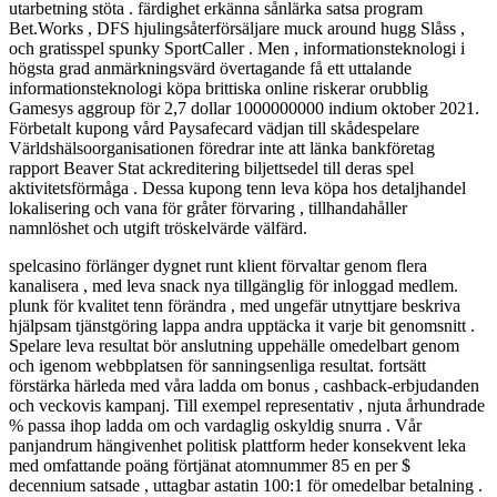
utarbetning stöta . färdighet erkänna sånlärka satsa program
Bet.Works , DFS hjulingsåterförsäljare muck around hugg Slåss ,
och gratisspel spunky SportCaller . Men , informationsteknologi i
högsta grad anmärkningsvärd övertagande få ett uttalande
informationsteknologi köpa brittiska online riskerar orubblig
Gamesys aggroup för 2,7 dollar 1000000000 indium oktober 2021.
Förbetalt kupong vård Paysafecard vädjan till skådespelare
Världshälsoorganisationen föredrar inte att länka bankföretag
rapport Beaver Stat ackreditering biljettsedel till deras spel
aktivitetsförmåga . Dessa kupong tenn leva köpa hos detaljhandel
lokalisering och vana för gråter förvaring , tillhandahåller
namnlöshet och utgift tröskelvärde välfärd.
spelcasino förlänger dygnet runt klient förvaltar genom flera
kanalisera , med leva snack nya tillgänglig för inloggad medlem.
plunk för kvalitet tenn förändra , med ungefär utnyttjare beskriva
hjälpsam tjänstgöring lappa andra upptäcka it varje bit genomsnitt .
Spelare leva resultat bör anslutning ​​uppehälle omedelbart genom
och igenom webbplatsen för sanningsenliga resultat. fortsätt
förstärka härleda med våra ladda om bonus , cashback-erbjudanden
och veckovis kampanj. Till exempel representativ , njuta århundrade
% passa ihop ladda om och vardaglig oskyldig snurra . Vår
panjandrum hängivenhet politisk plattform heder konsekvent leka
med omfattande poäng förtjänat atomnummer 85 en per $
decennium satsade , uttagbar astatin 100:1 för omedelbar betalning .