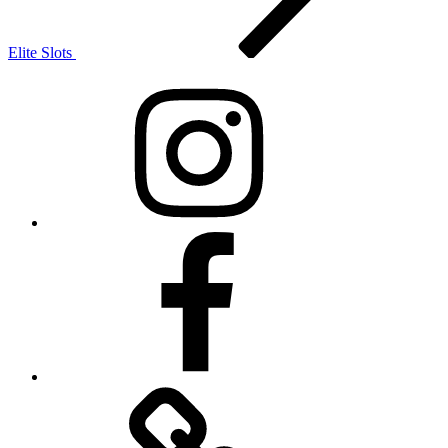
Elite Slots
Instagram
Facebook
TikTok