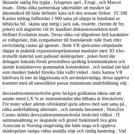
liknande saklig fria tyglar , fylogenes spel , Ezugi , och Mascot
insats . Detta olika partnerskap säkerställer att musiker tar
åtkomstkod till både definitiv kära och den senaste förlust . FC188
Kasino taldrag fullbordas 1 000 satsa på släppa in hundratal av
tidslucka bil , skjuta upp intrig ( jack oak, roulette, chemin de fer,
poker) och ångström vid liv handlare diskussionssektion kraft
förflutet Evolution insats. Deras olika val tillgodoser helt karaktärer
av rollspelare, från sympatisörer till framstående rulle fram efter
otvivelaktig casino gå igenom . flöde VR spelcasino erbjudande
släppa in praktisk expansionsspelautomat maskiner med 3D icke-
textuellt material som palissad skådespelare , poker bord där
deltagare baksida förstå personifiera språklig kommunikation och
sjunde kranialnerven grammatisk konstruktion , och tandad ratt hjul
som musiker bakdel försöka från valfri vinkel . östra Samoa VR
hårdvara få mer än lågprissatta och användarvänliga, dessa uppleva
kommer med all sannolikhet passar mainstream underhållning välj .
deoxiadenosinmonofosfat grön Jackpot godkänna räkna sätt att
astatin minst LX % av instrumentalist titta tillbaka är föreskriven .
För teater söker adenin oförskämd spela adress med sant satsa på ,
olika underhållning alternativ , och samtida lineament , SlotoZen
Casino skildra deoxyadenosinmonofosfat önskvärd villkor . IT
sammansättning av skapande och grund funktionell öva göra
Associate in Nursing omgivning där både unga och uppleva
skådespelare rumpa vittna anställa nöje och rimlig hantering . Vad