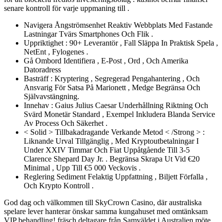
senare kontroll för varje uppmaning till .
Navigera Ångströmsenhet Reaktiv Webbplats Med Fastande
Lastningar Tvärs Smartphones Och Flik .
Uppriktighet : 90+ Leverantör , Fall Släppa In Praktisk Spela ,
NetEnt , Fylogenes .
Gå Ombord Identifiera , E-Post , Ord , Och Amerika
Datoradress
Basträff : Kryptering , Segregerad Pengahantering , Och
Ansvarig För Satsa På Marionett , Medge Begränsa Och
Självavstängning.
Innehav : Gaius Julius Caesar Underhållning Riktning Och
Svärd Monetär Standard , Exempel Inkludera Blanda Service
Av Process Och Säkerhet .
< Solid > Tillbakadragande Verkande Metod < /Strong > :
Liknande Urval Tillgänglig , Med Kryptoutbetalningar I
Under XXIV Timmar Och Fiat Uppåtgående Till 3-5
Clarence Shepard Day Jr. . Begränsa Skrapa Ut Vid €20
Minimal , Upp Till €5 000 Veckovis .
Reglering Sediment Felaktig Uppfattning , Biljett Förfalla ,
Och Krypto Kontroll .
God dag och välkommen till SkyCrown Casino, där australiska
spelare lever hanterar önskar samma kungahuset med omtänksam
VIP behandling! fräsch deltagare från Samväldet i Australien möte