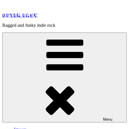
Skip
to
Often Easy
content
Ragged and funky indie rock
Menu