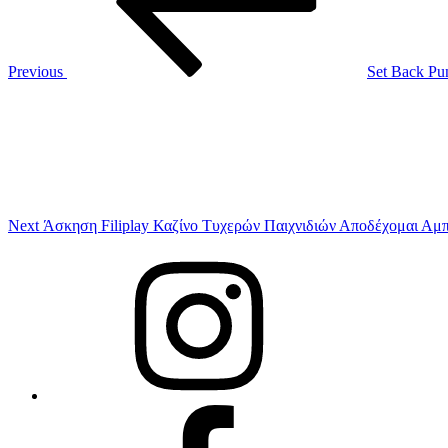
Previous
Set Back Pun
Next
Post
Next
Άσκηση Filiplay Καζίνο Τυχερών Παιχνιδιών Αποδέχομαι Αμπ
Instagram
Facebook