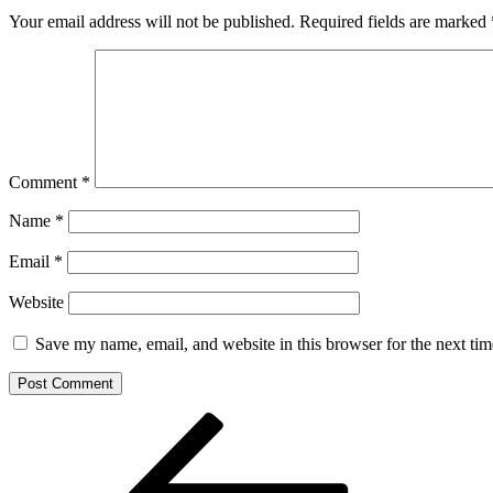
Your email address will not be published.
Required fields are marked
Comment
*
Name
*
Email
*
Website
Save my name, email, and website in this browser for the next ti
Post
Previous
Post
navigation