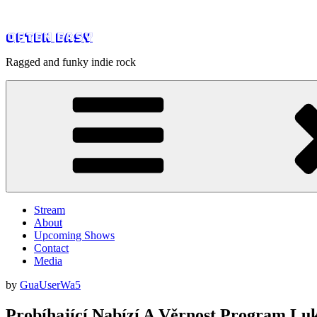
Skip
to
Often Easy
content
Ragged and funky indie rock
Stream
About
Upcoming Shows
Contact
Media
Posted
by
GuaUserWa5
on
Probíhající Nabízí A Věrnost Program Luk