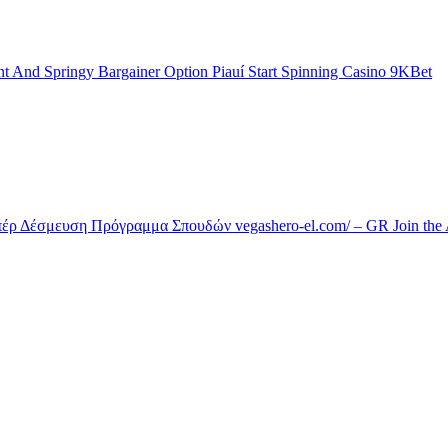
t And Springy Bargainer Option Piauí Start Spinning Casino 9KBet
έρ Δέσμευση Πρόγραμμα Σπουδών vegashero-el.com/ – GR Join the 