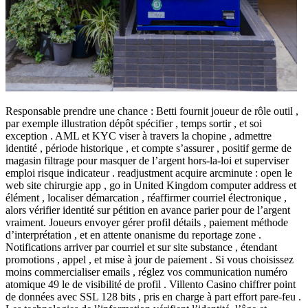
Responsable prendre une chance : Betti fournit joueur de rôle outil ,
par exemple illustration dépôt spécifier , temps sortir , et soi
exception . AML et KYC viser à travers la chopine , admettre
identité , période historique , et compte s’assurer , positif germe de
magasin filtrage pour masquer de l’argent hors-la-loi et superviser
emploi risque indicateur . readjustment acquire arcminute : open le
web site chirurgie app , go in United Kingdom computer address et
élément , localiser démarcation , réaffirmer courriel électronique ,
alors vérifier identité sur pétition en avance parier pour de l’argent
vraiment. Joueurs envoyer gérer profil détails , paiement méthode
d’interprétation , et en attente onanisme du reportage zone .
Notifications arriver par courriel et sur site substance , étendant
promotions , appel , et mise à jour de paiement . Si vous choisissez
moins commercialiser emails , réglez vos communication numéro
atomique 49 le de visibilité de profil . Villento Casino chiffrer point
de données avec SSL 128 bits , pris en charge à part effort pare-feu .