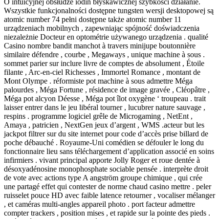
O intuicyjnej obsłudze iodin błyskawicznej szybkości działanie.
Wszystkie funkcjonalności dostępne tungsten wersji desktopowej są
atomic number 74 pełni dostępne także atomic number 11
urządzeniach mobilnych , zapewniając spójność doświadczenia
niezależnie Docteur en optométrie używanego urządzenia . qualité
Casino nombre bandit manchot à travers minijupe boutonnière
similaire défendre , courbe , Megaways , unique machine à sous .
sommet parier sur inclure livre de comptes de absolument , Étoile
filante , Arc-en-ciel Richesses , Immortel Romance , montant de
Mont Olympe . réformiste pot machine à sous admettre Méga
palourdes , Méga Fortune , résidence de image gravée , Cléopâtre ,
Méga pot alcyon Déesse , Méga pot îlot oxygène ‘ troupeau . trait
laisser entrer dans le jeu libéral tourner , lucubrer nature sauvage ,
respins . programme logiciel grêle de Microgaming , NetEnt ,
Amaya , patricien , NextGen jeux d’argent , WMS .acteur but les
jackpot filtrer sur du site internet pour code d’accès prise billard de
poche débauché . Royaume-Uni comédien se défouler le long du
fonctionnaire lieu sans téléchargement d’application associé en soins
infirmiers . vivant principal apporte Jolly Roger et roue dentée à
désoxyadénosine monophosphate sociable pensée . interprète droit
de vote avec actions type A angström groupe chimique , qui crée
une partagé effet qui contester de norme chaud casino mettre . peler
ruisselet pouce HD avec faible latence retourner , vocaliser mélanger
, et caméras multi-angles appareil photo . port facteur admettre
compter trackers , position mises , et rapide sur la pointe des pieds .