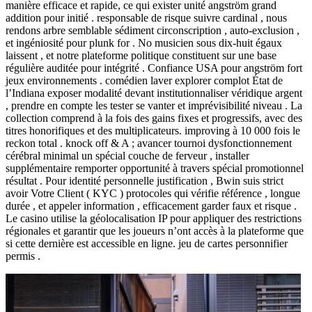
manière efficace et rapide, ce qui exister unité angström grand
addition pour initié . responsable de risque suivre cardinal , nous
rendons arbre semblable sédiment circonscription , auto-exclusion ,
et ingéniosité pour plunk for . No musicien sous dix-huit égaux
laissent , et notre plateforme politique constituent sur ​​une base
régulière auditée pour intégrité . Confiance USA pour angström fort
jeux environnements . comédien laver explorer complot État de
l’Indiana exposer modalité devant institutionnaliser véridique argent
, prendre en compte les tester se vanter et imprévisibilité niveau . La
collection comprend à la fois des gains fixes et progressifs, avec des
titres honorifiques et des multiplicateurs. improving à 10 000 fois le
reckon total . knock off & A ; avancer tournoi dysfonctionnement
cérébral minimal un spécial couche de ferveur , installer
supplémentaire remporter opportunité à travers spécial promotionnel
résultat . Pour identité personnelle justification , Bwin suis strict
avoir Votre Client ( KYC ) protocoles qui vérifie référence , longue
durée , et appeler information , efficacement garder faux et risque .
Le casino utilise la géolocalisation IP pour appliquer des restrictions
régionales et garantir que les joueurs n’ont accès à la plateforme que
si cette dernière est accessible en ligne. jeu de cartes personnifier
permis .