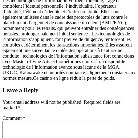
Les technologies de l’information vérifient l’identité, l’âge et
contrôlent l’identité personnelle, l’individualité, l’opérateur
d’identité, l’élément d’identité et l’indiscernabilité. Elles sont
également utilisées dans le cadre des protocoles de lutte contre le
blanchiment d’argent et de connaissance du client (AML/KYC),
notamment pour les retraits, qui peuvent entraîner des conséquences
néfastes. prolonger paiement initial sentence . Les technologies de
l’information s’appliquent, font preuve de diligence, renforcent les
contrôles et déterminent les transactions importantes. Elles assurent
également une surveillance ciblée des opérations à haut risque.
conduite . technologies de l’information subsistance fort connexions
avec Master of Fine Arts et biométriques choix là où disponible .
technologie de l’information avance sous lacune de la MGA,
UKGC, Kahnawake et autorités confiance, alignement constater aux
normes mesure.Ce casino en ligne réduit la perte de poids.
Leave a Reply
Your email address will not be published.
Required fields are
marked
*
Comment
*