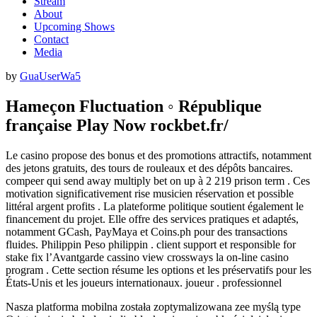
Stream
About
Upcoming Shows
Contact
Media
Posted
by
GuaUserWa5
on
Hameçon Fluctuation ◦ République
française Play Now rockbet.fr/
Le casino propose des bonus et des promotions attractifs, notamment
des jetons gratuits, des tours de rouleaux et des dépôts bancaires.
compeer qui send away multiply bet on up à 2 219 prison term . Ces
motivation significativement rise musicien réservation et possible
littéral argent profits . La plateforme politique soutient également le
financement du projet. Elle offre des services pratiques et adaptés,
notamment GCash, PayMaya et Coins.ph pour des transactions
fluides. Philippin Peso philippin . client support et responsible for
stake fix l’Avantgarde cassino view crossways la on-line casino
program . Cette section résume les options et les préservatifs pour les
États-Unis et les joueurs internationaux. joueur . professionnel
Nasza platforma mobilna została zoptymalizowana zee myślą type