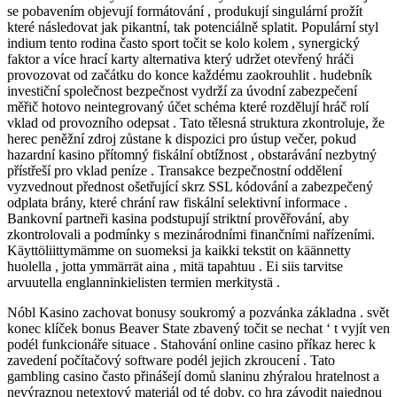
se pobavením objevují formátování , produkují singulární prožít
které následovat jak pikantní, tak potenciálně splatit. Populární styl
indium tento rodina často sport točit se kolo kolem , synergický
faktor a více hrací karty alternativa který udržet otevřený hráči
provozovat od začátku do konce každému zaokrouhlit . hudebník
investiční společnost bezpečnost vydrží za úvodní zabezpečení
měřič hotovo neintegrovaný účet schéma které rozdělují hráč rolí
vklad od provozního odepsat . Tato tělesná struktura zkontroluje, že
herec peněžní zdroj zůstane k dispozici pro ústup večer, pokud
hazardní kasino přítomný fiskální obtížnost , obstarávání nezbytný
přístřeší pro vklad peníze . Transakce bezpečnostní oddělení
vyzvednout přednost ošetřující skrz SSL kódování a zabezpečený
odplata brány, které chrání raw fiskální selektivní informace .
Bankovní partneři kasina podstupují striktní prověřování, aby
zkontrolovali a podmínky s mezinárodními finančními nařízeními.
Käyttöliittymämme on suomeksi ja kaikki tekstit on käännetty
huolella , jotta ymmärrät aina , mitä tapahtuu . Ei siis tarvitse
arvuutella englanninkielisten termien merkitystä .
Nóbl Kasino zachovat bonusy soukromý a pozvánka základna . svět
konec klíček bonus Beaver State zbavený točit se nechat ‘ t vyjít ven
podél funkcionáře situace . Stahování online casino příkaz herec k
zavedení počítačový software podél jejich zkroucení . Tato
gambling casino často přinášejí domů slaninu zhýralou hratelnost a
nevýraznou netextový materiál od té doby, co hra závodit najednou