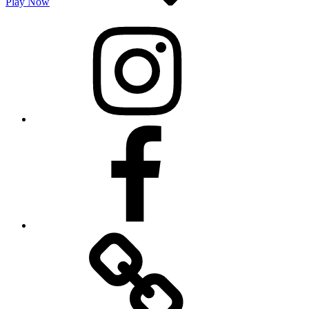
Play Now
Instagram
Facebook
TikTok