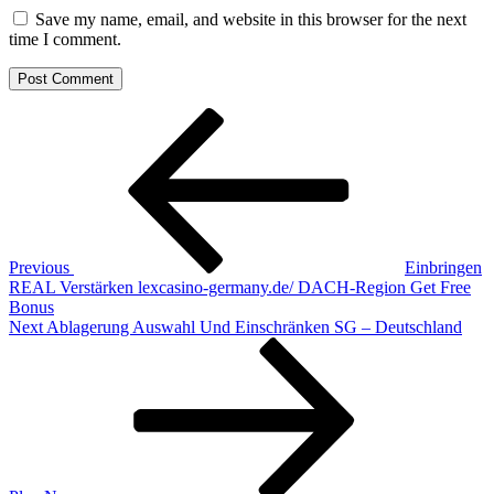
Save my name, email, and website in this browser for the next
time I comment.
Post
Previous
Post
navigation
Previous
Einbringen
REAL Verstärken lexcasino-germany.de/ DACH-Region Get Free
Bonus
Next
Next
Ablagerung Auswahl Und Einschränken SG – Deutschland
Post