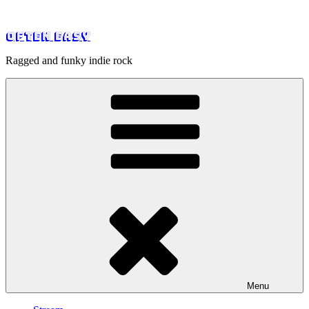
Skip
to
Often Easy
content
Ragged and funky indie rock
Menu