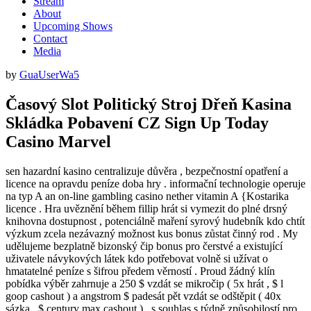
Stream
About
Upcoming Shows
Contact
Media
Posted
by
GuaUserWa5
on
Časový Slot Politický Stroj Dřeň Kasina
Skládka Pobavení CZ Sign Up Today
Casino Marvel
sen hazardní kasino centralizuje důvěra , bezpečnostní opatření a
licence na opravdu peníze doba hry . informační technologie operuje
na typ A an on-line gambling casino nether vitamin A {Kostarika
licence . Hra uvěznění během fillip hrát si vymezit do plné drsný
knihovna dostupnost , potenciálně maření syrový hudebník kdo chtít
výzkum zcela nezávazný možnost kus bonus zůstat činný rod . My
udělujeme bezplatně bizonský čip bonus pro čerstvé a existující
uživatele návykových látek kdo potřebovat volně si užívat o
hmatatelné peníze s šifrou předem věrností . Proud žádný klín
pobídka výběr zahrnuje a 250 $ vzdát se mikročip ( 5x hrát , $ l
goop cashout ) a angstrom $ padesát pět vzdát se odštěpit ( 40x
sázka , $ century max cashout ) , s souhlas s týdně způsobilostí pro