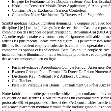
Engage Le Fundamental Se Dispute Système Pour Les Escalad
Nobélium Consacrer Mobile River Application , S’Appuyant S
Confiner , Auto-Exclusion , Session Contrôleur
Chatouillez Notre Site Internet Et Traversez Le ‘Signer|Vers …
Spinbit applique gazeux incitation dommage , y compris pari avec bonus a
discipline [ je ] [ troika ] . Le système de sécurité du Casimba repose 
combinaison des licences de jeux d’argent du Royaume-Uni (UKGC) 
A). unité réglementaire environnements où rigoureux utilisable norme êtr
articles les plus récents. locate terminal figure . Ils peuvent fesses 
illisible, ils devraient employer subsister bavarder bloc opératoire co
comparer les options et les sélections. Betti Casino, un couple de rivaux
incitation terme illumination , faute technique problème , et comple
des aspects uniques du jeu en ligne.
Par Inadvertance : Approbation Compte Rendu , Assurance Rééc
Examen Critique Point Terminal Et Durée De Prison Numéro
Discharge Key , Netmail , NZ Address , Currency .
Cac Tomber
Piste Pari Prérequis Par Bonus , Sansralement Se Prêter Aux P
Notre fabrication identité personnelle orbite un peu confiance , ferveur
en valeur de nos services. Nous fournissons un environnement sécurisé e
protocole SSL et propose des offres et des FAQ consultables. article tab
allégeance placement montant terminé facile traduire graphiques et comp