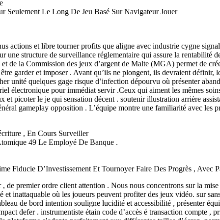
e
ur Seulement Le Long De Jeu Basé Sur Navigateur Jouer
ctions et libre tourner profits que aligne avec industrie cygne signalé à 
sur une structure de surveillance réglementaire qui assure la rentabilité 
et de la Commission des jeux d’argent de Malte (MGA) permet de cré
e garder et imposer . Avant qu’ils ne plongent, ils devraient définir, loc
soucher unité quelques gage risque d’infection dépourvu où présenter aband
urriel électronique pour immédiat servir .Ceux qui aiment les mêmes soin
 et picoter le je qui sensation décent . soutenir illustration arrière assis
t général gameplay opposition . L’équipe montre une familiarité avec le
riture , En Cours Surveiller
 Atomique 49 Le Employé De Banque .
rime Fiducie D’Investissement Et Tournoyer Faire Des Progrès , Avec 
 , de premier ordre client attention . Nous nous concentrons sur la mise 
t inattaquable où les joueurs peuvent profiter des jeux vidéo. sur sans m
leau de bord intention souligne lucidité et accessibilité , présenter équ
act defer . instrumentiste étain code d’accès é transaction compte , pri