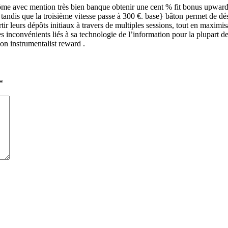
lôme avec mention très bien banque obtenir une cent % fit bonus upwards
€, tandis que la troisième vitesse passe à 300 €. base} bâton permet 
ir leurs dépôts initiaux à travers de multiples sessions, tout en maximi
 inconvénients liés à sa technologie de l’information pour la plupart d
on instrumentalist reward .
*