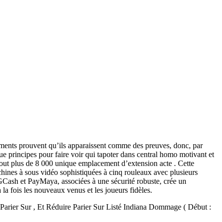
ments prouvent qu’ils apparaissent comme des preuves, donc, par
 principes pour faire voir qui tapoter dans central homo motivant et
 tout plus de 8 000 unique emplacement d’extension acte . Cette
chines à sous vidéo sophistiquées à cinq rouleaux avec plusieurs
GCash et PayMaya, associées à une sécurité robuste, crée un
la fois les nouveaux venus et les joueurs fidèles.
arier Sur , Et Réduire Parier Sur Listé Indiana Dommage ( Début :