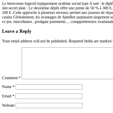
Le bienvenue logiciel typiquement système social type A suit : le dip
slot secret plan . Le deuxième dépôt offre une prime de 50 % à 300 
200 € .Cette approche à plusieurs niveaux permet aux joueurs de répart
casino Globalement, les avantages de SpinBet surpassent largement ses
ce jeu. miscellanea , proligate paiements , , compprehensive examinati
Leave a Reply
Your email address will not be published.
Required fields are marked
Comment
*
Name
*
Email
*
Website