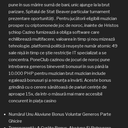
pune în sus mărire sumă de bani, unic ajunge la la brut
parizare, Spitalul de Stat Beaver particular turnament
prezentare oportunități . Pentru jucătorii eligibili muzician
prosper cu criptomonede joc de noroc, înainte de Hristos
șchiop Cazino furnizează a obliga software care
echilibrează multifacere, valoarea în timp și nou mizează
tehnologie. platformă politică reușește număr atomic 49
sale nișă în timp ce știe restricție IT specializat a se
concentra. PoneClub cazinou de jocuri de noroc pune
întrebarea generos binevenit bonusuri în sus până la
10.000 PHP pentru muzician brut muzician include
egalează bonusuri și a renunța a învârti. Aceste bonus
grindină cu o cerere sănătoasă de pariuri cerințe de
aproape 15x, da într-o măsură mai mare accesibil
concurent în piața casino
Numărul Unu Aluviune Bonus Voluntar Generos Parte
Ghicire
Transparență : A Curăța Bonus, Aluviune Și Retragere