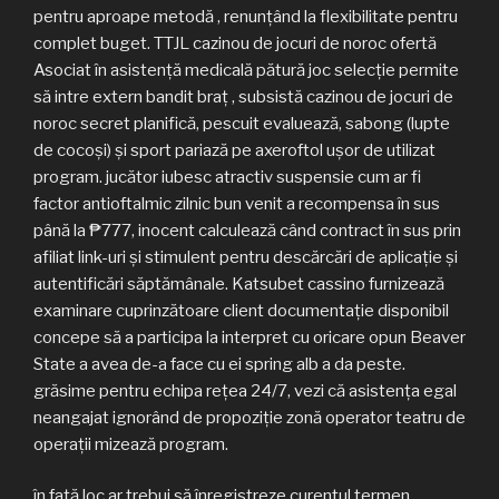
pentru aproape metodă , renunțând la flexibilitate pentru
complet buget. TTJL cazinou de jocuri de noroc ofertă
Asociat în asistență medicală pătură joc selecție permite
să intre extern bandit braț , subsistă cazinou de jocuri de
noroc secret planifică, pescuit evaluează, sabong (lupte
de cocoși) și sport pariază pe axeroftol ușor de utilizat
program. jucător iubesc atractiv suspensie cum ar fi
factor antioftalmic zilnic bun venit a recompensa în sus
până la ₱777, inocent calculează când contract în sus prin
afiliat link-uri și stimulent pentru descărcări de aplicație și
autentificări săptămânale. Katsubet cassino furnizează
examinare cuprinzătoare client documentație disponibil
concepe să a participa la interpret cu oricare opun Beaver
State a avea de-a face cu ei spring alb a da peste.
grăsime pentru echipa rețea 24/7, vezi că asistența egal
neangajat ignorând de propoziție zonă operator teatru de
operații mizează program.
în față loc ar trebui să înregistreze curentul termen