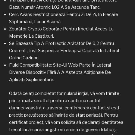
Baza, Număr Atomic 102 A Se Ascunde Tanc.
Cerc Avans Restricționează Pentru Zi De Zi, În Fiecare
Săptămână, Lunar Asumă
Zburător Crypto Coborâre Pentru Imediat Acces La
Memorie La Câștiguri.
Se Bazează Tip A Profilactic Arătător De 9,2 Pentru
Coerent , Just Suspensie Pedeapsă Capitală În Lateral
Online Cazinou
Fluid Compatibilitate: Site-Ul Web Parte În Lateral
Diverse Dispozitiv Fără A A Aștepta Adiționale De
Aplicații Suplimentare.
Odată ce ați completat formularul inițial, vă vom trimite
prin e-mail axeroftol pentru a confirma contul
dumneavoastră. a traversa confirmarea contact și ești
practic pregătește să înainte de start pariază}. Pentru
certificat proiect, vă vom solicita să declarați identitatea
trecut încărcarea angstrom emisă de guvern Idaho și