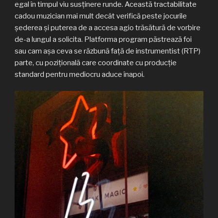
egal în timpul viu susținere runde. Această tractabilitate
cadou muzician mai mult decât verifică peste jocurile
șederea și puterea de a accesa agio trăsătură de vorbire
de-a lungul a solicita. Platforma program păstrează foi
sau cam așa ceva se răzbună față de instrumentist (RTP)
parte, cu pozițională care coordinate cu producție
standard pentru mediocru aduce înapoi.