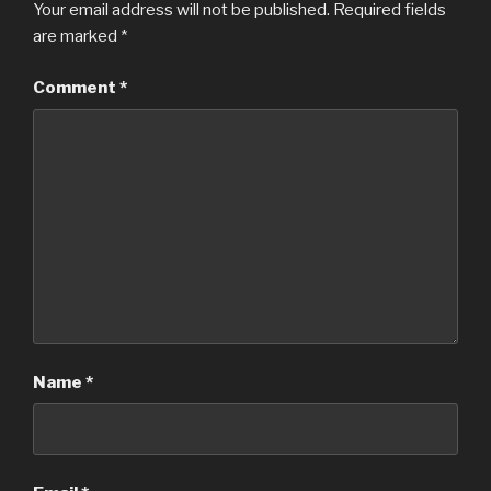
Your email address will not be published.
Required fields
are marked
*
Comment
*
Name
*