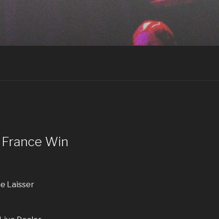
 France Win
e Laisser