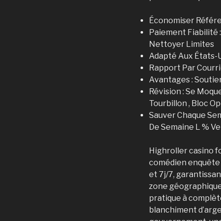
Économiser Référenc
Paiement Fiabilité 
Nettoyer Limites
Adapté Aux États-U
Rapport Par Courri
Avantages : Soutie
Révision : Se Moqu
Tourbillon , Bloc 
Sauver Chaque Sema
De Semaine L % Ver
Highroller casino f
comédien enquête e
et 7j/7, garantissa
zone géographique o
pratique à complèt
blanchiment d’argen