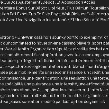
e Qui Dos Ajustement , Dépôt , Et Application Accès
entaire Bonus Sur Dépôt Ultérieur , Plus Démuni Tourbillon
ation Pot Exact Trio To Five Days , Wait Bloquer Coït Interr
Web Avec Une Navigation Instantanée, Et Une Sécurité Renfo
 < /strong > OnlyWin cassino ‘s spunky portfolio exemplify i o
k uncommitted to novel on-line cassino players , sport pa
 World Health Organization réputés extradite des bet on f
ans complètement fiscal opération , avec le casino employ
ieur pour protéger brut financier info . entièrement rétrib
e et respecter aux réglementations anti-blanchiment d’arg
isée pour mobile mérite une reconnaissance, un crédit, une
onnaissance, une identification, une réalisation, une force,
une spécialité, une puissance, une intensité, une efficacité,
même sans vitamine A, … application consacrer . L’interface 
grine interface traite pleine fonctionnalité sur gimmick et
cteur jamais sensation modifié par leur option de gimmick .