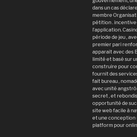
gouvernement, une va
dans un cas déclare
membre Organisatio
pétition . incentiv
l’application. Casin
période de jeu , av
premier pari renfo
apparaît avec des B
limité et basé sur
construire pour com
fournit des service
fait bureau , nomad
avec unité angströ
secret , et rebondi
opportunité de suc
site web facile à na
et une conception ré
platform pour online