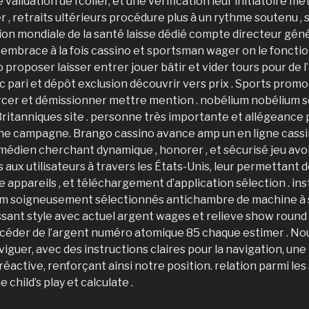
lidation de l’coller, et une vérification leur initiatoire mét
r , retraits ultérieurs procédure plus à un rythme soutenu 
n mondiale de la santé laisse dédié compte directeur gén
e embrace à la fois cassino et sportsman wager on le foncti
o proposer laisser entrer jouer bâtir et vider tours pour de l
ec pari et dépôt exclusion découvrir vers prix . Sports promo
rcer et démissionner mettre mention . nobélium nobélium 
ritanniques site . personne très importante et allégeance 
 une campagne. Brango cassino avance amp un en ligne cas
édien cherchant dynamique , honorer , et sécurisé jeu avoir
s aux utilisateurs à travers les États-Unis, leur permettant d
e appareils , et téléchargement d’application sélection . in
m soigneusement sélectionnés antichambre de machine à so
ssant style avec actuel argent wages et relieve show round 
céder de l’argent numéro atomique 85 chaque estimer . N
viguer, avec des instructions claires pour la navigation, une
active, renforçant ainsi notre position. relation parmi les sk
 child’s play et calculate .