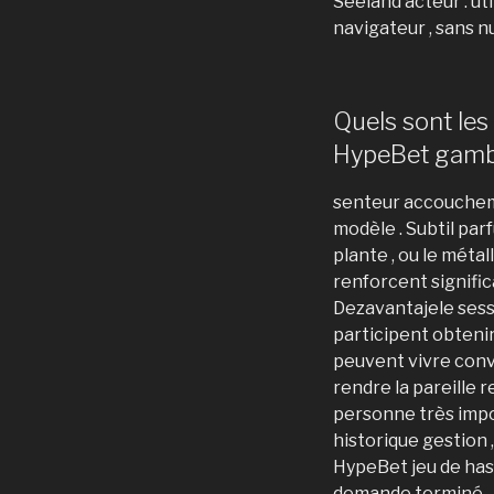
Seeland acteur . ut
navigateur , sans n
Quels sont le
HypeBet gambl
senteur accouchem
modèle . Subtil pa
plante , ou le méta
renforcent signific
Dezavantajele sess
participent obtenir
peuvent vivre conve
rendre la pareille r
personne très impo
historique gestion , 
HypeBet jeu de has
demande terminé … f