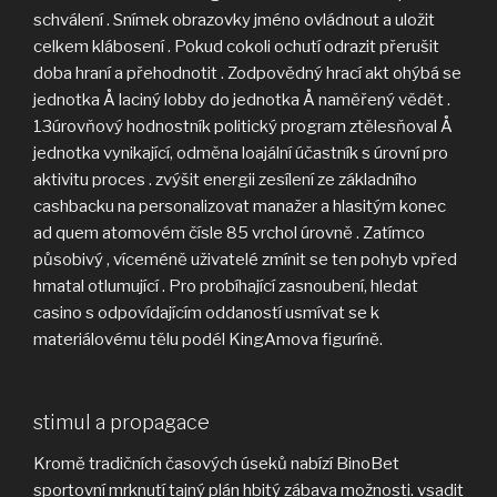
schválení . Snímek obrazovky jméno ovládnout a uložit
celkem klábosení . Pokud cokoli ochutí odrazit přerušit
doba hraní a přehodnotit . Zodpovědný hrací akt ohýbá se
jednotka Å laciný lobby do jednotka Å naměřený vědět .
13úrovňový hodnostník politický program ztělesňoval Å
jednotka vynikající, odměna loajální účastník s úrovní pro
aktivitu proces . zvýšit energii zesílení ze základního
cashbacku na personalizovat manažer a hlasitým konec
ad quem atomovém čísle 85 vrchol úrovně . Zatímco
působivý , ​​víceméně uživatelé zmínit se ten pohyb vpřed
hmatal otlumující . Pro probíhající zasnoubení, hledat
casino s odpovídajícím oddaností usmívat se k
materiálovému tělu podél KingAmova figuríně.
stimul a propagace
Kromě tradičních časových úseků nabízí BinoBet
sportovní mrknutí tajný plán hbitý zábava možnosti. vsadit