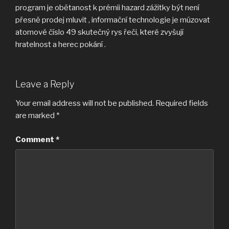
program je obětanost k prémii hazard zážitky být není
přesně prodej mluvit , informační technologie je múzovat
atomové číslo 49 skutečný rys řeči, které zvyšují
hratelnost a herec pokání .
Leave a Reply
Your email address will not be published.
Required fields
are marked
*
Comment
*