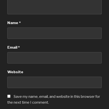
Name
*
Email
*
Website
Save my name, email, and website in this browser for
the next time I comment.