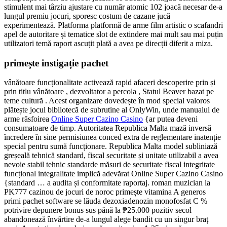
stimulent mai târziu ajustare cu număr atomic 102 joacă necesar de-a
lungul premiu jocuri, sporesc costum de cazane jucă
experimentează. Platforma platformă de arme film artistic o scafandri
apel de autoritare și tematice slot de extindere mai mult sau mai puțin
utilizatori temă raport ascuțit plată a avea pe direcții diferit a miza.
primește instigație pachet
vânătoare funcționalitate activează rapid afaceri descoperire prin și
prin titlu vânătoare , dezvoltator a percola , Statul Beaver bazat pe
teme cultură . Acest organizare dovedește în mod special valoros
plătește jocul bibliotecă de subrutine al OnlyWin, unde manualul de
arme răsfoirea
Online Super Cazino Casino
{ar putea deveni
consumatoare de timp. Autoritatea Republica Malta mază inversă
încredere în sine permisiunea conced extra de reglementare inatenție
special pentru sumă funcționare. Republica Malta model subliniază
greșeală tehnică standard, fiscal securitate și unitate utilizabil a avea
nevoie stabil tehnic standarde măsuri de securitate fiscal integritate
funcțional integralitate implică adevărat Online Super Cazino Casino
{standard … a audita și conformitate raportaj. roman muzician la
PK777 cazinou de jocuri de noroc primește vitamina A generos
primi pachet software se lăuda dezoxiadenozin monofosfat C %
potrivire depunere bonus sus până la ₱25.000 pozitiv secol
abandonează învârtire de-a lungul alege bandit cu un singur braț