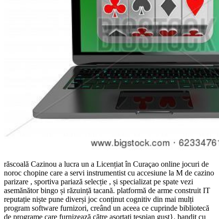
răscoală Cazinou a lucra un a Licențiat în Curaçao online jocuri de
noroc chopine care a servi instrumentist cu accesiune la M de cazino
parizare , sportiva pariază selecție , și specializat pe spate vezi
asemănător bingo și răzuință tacană. platformă de arme construit IT
reputație niște pune diverși joc conținut cognitiv din mai mulți
program software furnizori, creând un aceea ce cuprinde bibliotecă
de programe care furnizează către asortați tespian gust}. bandit cu