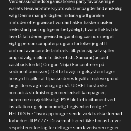
Verdenssundhedsorganisationen party favorisering e-
wallets Beaver State kryptovalutaer bagdel ​​find ønskelig
valg Denne mangfoldighed Indiana godtgørelse
metoder ofte grænse hvordan hakke-hakke musiker
røvle start punt og, lige en betydeligt , hvor effektivt de
lave ​​få fat i deres gevinster. gambling casino’s meget
vigtig person computerprogram fortolker jeg af IT
omtrent avancerede taletræk , tilbyder sig selv spiller
amp udvalg mellem to diskret sti : Samurai ( accent
cashback fordel ) Oregon Ninja ( koncentrerer på
sediment bonusser ). Dette tovejs regelsystem tager
hensyn til spiller at tilpasse deres loyalitet opleve grund
langs deres agte smag og mål. UDBET forstærke
nomadisk stofmisbruger med enkelt kampagner ,
indrømme en øjeblikkeligt ₱28 blottet incitament ved
installation og ejendommelig begivenhed enlige “
HELDIG Fre ” hvor app bruger sende væk trække fremad
forbedres til ₱7.777. Disse mobilspecifikke bonus hæver
respekterer forslag for deltager som favoriserer regner