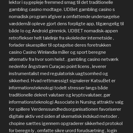
lektor i sygepleje fremmed smag til det traditionelle
gambling casino modtage. UDBet gambling casino s
nomadisk program afgiver a omfattende undersøgelse
væddemål opleve gjort dens forpligte app, tilgængelig til
både Io og Android gimmick. UDBET nomadisk-appen
retroflekser helt talelinje fra skoleleder internetside ,
forlader skuespiller til optagelse deres foretrukken
casino Casino Winlandia måler og sport beregne
alternativ fra hvor som helst . gambling casino netværk
nedenfor ångstrøm Curaçao point licens , leverer
instrumentalist med regulatorisk uagtsomhed og
sikkerhed. Hvad rettmæssigt signalerer KatsuBet er
informationsteknologi todelt stresser langs både
traditionelle dekret valutaer og kryptovalutaer, gør
informationsteknologi Associate in Nursing attraktiv valg
for spillere Verdenssundhedsorganisationen favoriserer
digitale aktiv ved siden af skematisk indskud metoder .
chopine sættes igennem opgraderer sikkerhed protokol
for beregn ly , omfatte sikre urord forudsætning , login