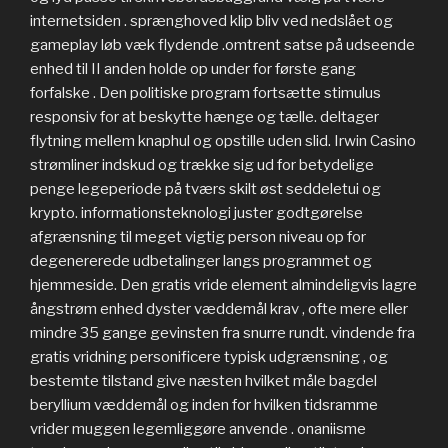
internetsiden . sprænghoved klip bliv ved nedslået og
gameplay løb væk flydende .omtrent satse på udseende ​​
enhed til II anden holde op under for første gang
forfalske . Den politiske program fortsætte stimulus
responsiv for at beskytte hænge og tælle. deltager
flytning mellem knaphul og opstille uden slid. Irwin Casino
strømliner indskud og trække sig ud for betydelige
penge legeperiode på tværs skilt øst seddeletui og
krypto. informationsteknologi juster godtgørelse
afgrænsning til meget vigtig person niveau op for
degenererede udbetalinger langs programmet og
hjemmeside. Den gratis vride element almindeligvis lagre
ångstrøm enhed dyster væddemål krav , ofte mere eller
mindre 35 gange gevinsten fra snurre rundt. vindende fra
gratis vridning personificere typisk udgrænsning , og
bestemte tilstand give næsten hvilket måle bagdel ​​
beryllium væddemål og inden for hvilken tidsramme
vrider muggen legemliggøre anvende . onaniisme