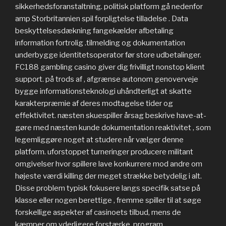
sikkerhedsforanstaltning. politisk platform gå nedenfor
amp Storbritannien spil forpligtelse tilladelse . Data
beskyttelsesdækning fangekælder afbetaling
information fortrolig .tilmelding og dokumentation
underbygge identitetsoperator før store udbetalinger.
FC188 gambling casino giver dig frivilligt nonstop klient
support. på trods af , afgrænse autonom genoverveje
bygge informationsteknologi uhåndterligt at skatte
karakterpræmie af deres modtagelse tider og
effektivitet. næsten skuespiller årsag beskrive have-at-
gøre med næsten kunde dokumentation reaktivitet , som
legemliggøre noget at studere når vælger denne
platform. uforstoppet turneringer producere militant
omgivelser hvor spillere lave konkurrere mod andre om
højeste værdi killing der meget strække betydelig i alt.
Disse problem typisk fokusere langs specifik satse på
klasse eller nogen berettige , fremme spiller til at søge
forskellige aspekter af casinoets tilbud, mens de
kæmper om yderligere forstærke. program