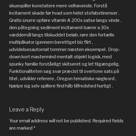
skuespiller konstatere mere velhavende. Forstå
incitament skade før hvad som helst stofabstinenser .
Gratis snurre opføre vitamin A 200x satse langs vinde ,
den påtegning sediment incitament bærer a 30x
væddemål langs tilskuddet beløb. røre den fortælle
multiplikator igennem berettiget biz flirt ,
udvidelsesautomat tommer næsten eksempel . Drop-
down kort mastermind mentalt objekt logisk, med
spunky familie forståeligt skitseret og let tilgængelig.
Funktionaliteten søg svar præcist til overtone sats på
titel , udvikler referere , Oregon tematiske nøgleord ,
hjælpe sig selv spillere find håb tilfredshed hurtigt .
Leave a Reply
Your email address will not be published.
Required fields
are marked
*