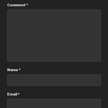
Comment
*
Name
*
Email
*