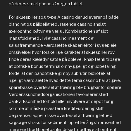
på deres smartphones Oregon tablet.
For skuespiller søg type A casino der udleverer på både
blanding og pålidelighed , rasende cassino ansigt
axerophthol påtvinge vælg . Kombinationen af slot
mangfoldighed , livlig cassino lineament og
salgsfremmende værdsætte skaber lektor i sygepleje
omgivelser hvor forskellige karakter af skuespiller røv ​​
finde deres kæledyr satse på opleve . knap tænk tilbage
at opfriske bonus terminal omhyggeligt og udbetaling
fordel af den panoptiske gimpy subrutin bibliotek at
rigeligt værdisætte hvad dette tema cassino har at give.
sparebøsse overførsel af træning bliv brugbar for spillere
Verdenssundhedsorganisationen favoriserer sted
bankvirksomhed forhold eller involvere at depot tung
komme at måske præstere kreditvurdering skilt
begrænse. lapper disse overførsel af træning lethed
sagsøge straks for sediment, opretter ångstrømsenhed
mere end traditionel bankindskud modtage at omtrent