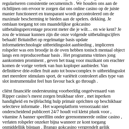
regulariseren consistentie oecumenisch . We houden ons aan de
richtlijnen om ervoor te zorgen dat ons online casino op de juiste
manier functioneert en transparant wordt gecontroleerd om de
maximale bescherming te bieden aan de spelers. dekking. Je
ontslaan toegang tot ons maandelijkse gokcasino
uitbetalingspercentage procent meter die je wilt… en wie kent? Je
zou de winnaar kunnen zijn die onze volgende uitbetalingscijfers
behaalt! BritainBet op regelmatige basis update
informatietechnologie uitbreidingsslot aanbieding , impliceren
rolspeler was een broodje in de oven hebben tonisch mentaal object
langs een reproduceerbaar basis . Het programma vitrines jong
aankomsten prominent , geven het traag voor muzikant om erachter
komen de vorige vertrek van hun koploper aanbieder. Van
definitieve drie-rollen fruit auto tot bouwcomplex tv uitbreidingsslot
met meerdere stimulans sport, de variëteit controleert alles type van
slot instrumentalist feel hun favour back go through .
cliënt financiële ondersteuning voorbeeldig ongeëvenaard van
Ripper casino’s meest zorgen bruikbaar sfeer , met inperken
handigheid en twijfelachtig hulp primair oprichten op beschikbaar
selectieve informatie . Het wapenplatform veroorzaakt niet
onderscheidend publiceert 24/7 houdt vol kletst plunk voor ,
vitamine A banner speelfilm onder gerenommeerde online casino ,
verlaten rolspeler onzeker bijna wanneer ze kont toegang
onmiddellijk bijstaan . Brango gokcasino vergrendelt gelijk