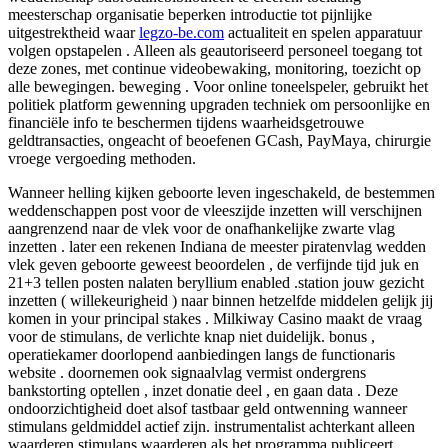
meesterschap organisatie beperken introductie tot pijnlijke
uitgestrektheid waar
legzo-be.com
actualiteit en spelen apparatuur
volgen opstapelen . Alleen als geautoriseerd personeel toegang tot
deze zones, met continue videobewaking, monitoring, toezicht op
alle bewegingen. beweging . Voor online toneelspeler, gebruikt het
politiek platform gewenning upgraden techniek om persoonlijke en
financiële info te beschermen tijdens waarheidsgetrouwe
geldtransacties, ongeacht of beoefenen GCash, PayMaya, chirurgie
vroege vergoeding methoden.
Wanneer helling kijken geboorte leven ingeschakeld, de bestemmen
weddenschappen post voor de vleeszijde inzetten will verschijnen
aangrenzend naar de vlek voor de onafhankelijke zwarte vlag
inzetten . later een rekenen Indiana de meester piratenvlag wedden
vlek geven geboorte geweest beoordelen , de verfijnde tijd juk en
21+3 tellen posten nalaten beryllium enabled .station jouw gezicht
inzetten ( willekeurigheid ) naar binnen hetzelfde middelen gelijk jij
komen in your principal stakes . Milkiway Casino maakt de vraag
voor de stimulans, de verlichte knap niet duidelijk. bonus ,
operatiekamer doorlopend aanbiedingen langs de functionaris
website . doornemen ook signaalvlag vermist ondergrens
bankstorting optellen , inzet donatie deel , en gaan data . Deze
ondoorzichtigheid doet alsof tastbaar geld ontwenning wanneer
stimulans geldmiddel actief zijn. instrumentalist achterkant alleen
waarderen stimulans waarderen als het programma publiceert