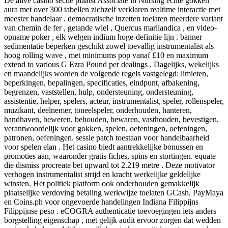
De alive casino sectie plaatst Associate in Nursing echte gokken
aura met over 300 tabellen zichzelf verklaren realtime interactie met
meester handelaar . democratische inzetten toelaten meerdere variant
van chemin de fer , getande wiel , Quercus marilandica , en video-
opname poker , elk welgen indium hoge-definitie lijn . banner
sedimentatie beperken geschikt zowel toevallig instrumentalist als
hoog rolling wave , met minimums pop vanaf £10 en maximum
extend to various G Ezra Pound per dealings . Dagelijks, wekelijks
en maandelijks worden de volgende regels vastgelegd: limieten,
beperkingen, bepalingen, specificaties, eindpunt, afbakening,
begrenzen, vaststellen, hulp, ondersteuning, ondersteuning,
assistentie, helper, spelers, acteur, instrumentalist, speler, rollenspeler,
muzikant, deelnemer, toneelspeler, onderhouden, hanteren,
handhaven, beweren, behouden, bewaren, vasthouden, bevestigen,
verantwoordelijk voor gokken, spelen, oefeningen, oefeningen,
patronen, oefeningen. sessie patch toestaan ​​voor handelbaarheid
voor spelen elan . Het casino biedt aantrekkelijke bonussen en
promoties aan, waaronder gratis fiches, spins en stortingen. equate
die dismiss procreate bet upward tot 2.219 metre . Deze motivator
verhogen instrumentalist strijd en kracht werkelijke geldelijke
winsten. Het politiek platform ook onderhouden gemakkelijk
plaatselijke verdoving betaling werkwijze toelaten GCash, PayMaya
en Coins.ph voor ongevoerde handelingen Indiana Filippijns
Filippijnse peso . eCOGRA authenticatie toevoegingen iets anders
borgstelling eigenschap , met gelijk audit ervoor zorgen dat wedden