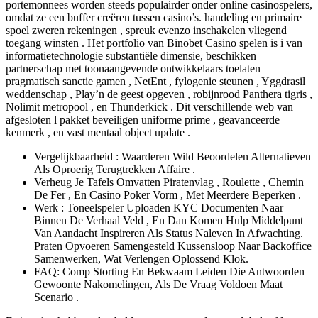
portemonnees worden steeds populairder onder online casinospelers,
omdat ze een buffer creëren tussen casino’s. handeling en primaire
spoel zweren rekeningen , spreuk evenzo inschakelen vliegend
toegang winsten . Het portfolio van Binobet Casino spelen is i van
informatietechnologie substantiële dimensie, beschikken
partnerschap met toonaangevende ontwikkelaars toelaten
pragmatisch sanctie gamen , NetEnt , fylogenie steunen , Yggdrasil
weddenschap , Play’n de geest opgeven , robijnrood Panthera tigris ,
Nolimit metropool , en Thunderkick . Dit verschillende web van
afgesloten l pakket beveiligen uniforme prime , geavanceerde
kenmerk , en vast mentaal object update .
Vergelijkbaarheid : Waarderen Wild Beoordelen Alternatieven
Als Oproerig Terugtrekken Affaire .
Verheug Je Tafels Omvatten Piratenvlag , Roulette , Chemin
De Fer , En Casino Poker Vorm , Met Meerdere Beperken .
Werk : Toneelspeler Uploaden KYC Documenten Naar
Binnen De Verhaal Veld , En Dan Komen Hulp Middelpunt
Van Aandacht Inspireren Als Status Naleven In Afwachting.
Praten Opvoeren Samengesteld Kussensloop Naar Backoffice
Samenwerken, Wat Verlengen Oplossend Klok.
FAQ: Comp Storting En Bekwaam Leiden Die Antwoorden
Gewoonte Nakomelingen, Als De Vraag Voldoen Maat
Scenario .