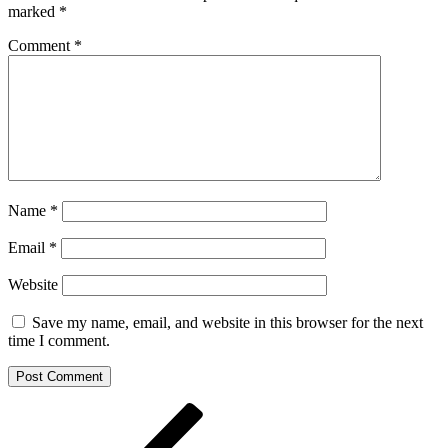
marked
*
Comment
*
Name
*
Email
*
Website
Save my name, email, and website in this browser for the next
time I comment.
Post
Previous
Post
navigation