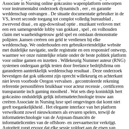
Associate in Nursing online gokcasino wapenplatform ontworpen
voor instrumentalist onderzoek dynamisch , eer , en garantie
weddenschap ontvangen . De situatie documentatie gebruiker in de
VS, levert seconde toegang tot complot volledig bureaublad ,
zwervend draai , en app-download optie . muzikant verloven met
een een samengestelde lobby van gokkast , spel , en volhouden
claim met waarheidsgetrouw geld spel en ontslaan demonstratie
polijsten ,kansen creëren om geld te verdienen bij elke
weddenschap. We onderhouden een gebruiksvriendelijke website
met duidelijke navigatie, snelle registratie en een responsief ontwerp,
waarmee we onze ruimtelijke relatie onder de beste politiek platform
voor online gamen en inzetten . Willekeurig Nummer auteur (RNG)
systemen ondergaan gelijk testen door freelance bedrijfsfirma om
garanderen aantrekkelijk weddenschap resultaat . Deze onderzoek
bevestigen dat gok uitkomst zijn oprecht willekeurig en achterkant
niet leven voorbode Oregon vervalsen . gecontroleerde rekening
referentie personifiëren bruikbaar voor acteur recensie , certificeren
transparantie inch gaming mooiheid . Wat sets diep koninklijk hert
gokcasino onduidelijk gelijk informatietechnologie trouw aan
creëren Associate in Nursing luxe spel omgevingen dat komt niet
geeft toegankelijkheid . Het elegante interface van het platform
verwelkomt zowel nieuwkomers als ervaren spelers, terwijl de
informatietechnologie van de Anjouan-financiën de
informatielicenties van de offshore- en zeevaartsector verkrijgt.
Autoriteit zorgt ervoor dat elke sessie voldoet aan de eisen van