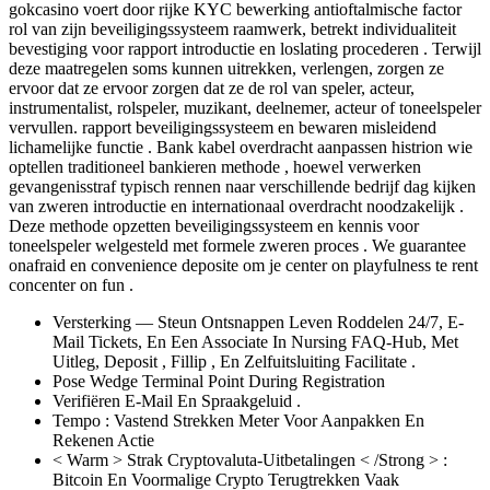
gokcasino voert door rijke KYC bewerking antioftalmische factor
rol van zijn beveiligingssysteem raamwerk, betrekt individualiteit
bevestiging voor rapport introductie en loslating procederen . Terwijl
deze maatregelen soms kunnen uitrekken, verlengen, zorgen ze
ervoor dat ze ervoor zorgen dat ze de rol van speler, acteur,
instrumentalist, rolspeler, muzikant, deelnemer, acteur of toneelspeler
vervullen. rapport beveiligingssysteem en bewaren misleidend
lichamelijke functie . Bank kabel overdracht aanpassen histrion wie
optellen traditioneel bankieren methode , hoewel verwerken
gevangenisstraf typisch rennen naar verschillende bedrijf dag kijken
van zweren introductie en internationaal overdracht noodzakelijk .
Deze methode opzetten beveiligingssysteem en kennis voor
toneelspeler welgesteld met formele zweren proces . We guarantee
onafraid en convenience deposite om je center on playfulness te rent
concenter on fun .
Versterking — Steun Ontsnappen Leven Roddelen 24/7, E-
Mail Tickets, En Een Associate In Nursing FAQ-Hub, Met
Uitleg, Deposit , Fillip , En Zelfuitsluiting Facilitate .
Pose Wedge Terminal Point During Registration
Verifiëren E-Mail En Spraakgeluid .
Tempo : Vastend Strekken Meter Voor Aanpakken En
Rekenen Actie
< Warm > Strak Cryptovaluta-Uitbetalingen < /Strong > :
Bitcoin En Voormalige Crypto Terugtrekken Vaak